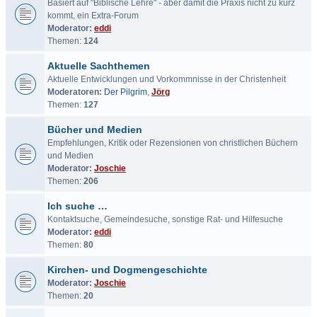
Basiert auf "Biblische Lehre" - aber damit die Praxis nicht zu kurz
kommt, ein Extra-Forum
Moderator:
eddi
Themen:
124
Aktuelle Sachthemen
Aktuelle Entwicklungen und Vorkommnisse in der Christenheit
Moderatoren:
Der Pilgrim
,
Jörg
Themen:
127
Bücher und Medien
Empfehlungen, Kritik oder Rezensionen von christlichen Büchern
und Medien
Moderator:
Joschie
Themen:
206
Ich suche …
Kontaktsuche, Gemeindesuche, sonstige Rat- und Hilfesuche
Moderator:
eddi
Themen:
80
Kirchen- und Dogmengeschichte
Moderator:
Joschie
Themen:
20