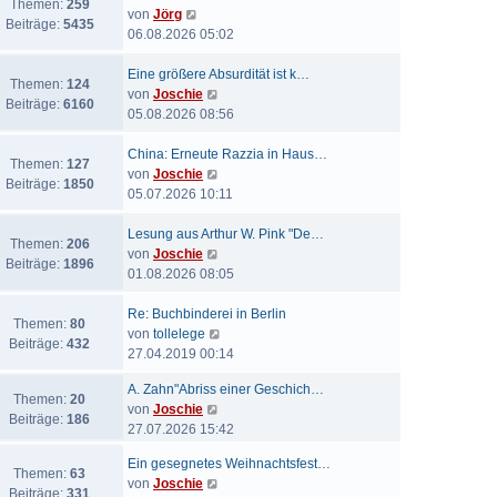
Themen:
259
N
von
Jörg
Beiträge:
5435
e
06.08.2026 05:02
u
e
Eine größere Absurdität ist k…
Themen:
124
s
N
von
Joschie
Beiträge:
6160
t
e
05.08.2026 08:56
e
u
r
e
China: Erneute Razzia in Haus…
Themen:
127
B
s
N
von
Joschie
Beiträge:
1850
e
t
e
05.07.2026 10:11
i
e
u
t
r
e
Lesung aus Arthur W. Pink "De…
Themen:
206
r
B
s
N
von
Joschie
Beiträge:
1896
a
e
t
e
01.08.2026 08:05
g
i
e
u
t
r
e
Re: Buchbinderei in Berlin
Themen:
80
r
B
s
N
von
tollelege
Beiträge:
432
a
e
t
e
27.04.2019 00:14
g
i
e
u
A. Zahn"Abriss einer Geschich…
t
r
e
Themen:
20
N
von
Joschie
r
B
s
Beiträge:
186
e
27.07.2026 15:42
a
e
t
u
g
i
e
Ein gesegnetes Weihnachtsfest…
e
t
r
Themen:
63
N
von
Joschie
s
r
B
Beiträge:
331