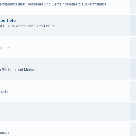
lverständnis über Heilslehre und Gemeindelehre bis Zukunftslehre
beit etc
cht zu kurz kommt, ein Extra-Forum
tenheit
en Büchern und Medien
esuche
tausch