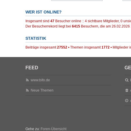
WER IST ONLINE?
Insgesamt sind
47
Besucher online :: 4 sichtbare Mitglieder, 0 uns
Der Besucherrekord liegt bei
6415
Besuchern, die am 26.02.2026 2
STATISTIK
Beiträge insgesamt
27552
• Themen insgesamt
1772
• Mitglieder
FEED
GE
www.bifo.de
Neue Themen
Gehe zu:
Foren-Übersicht