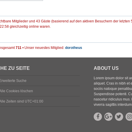
ichtbare Mitglieder und 43 Gäste (basierend auf den aktiven Besuchern der letzten 
2:58 gleichzeitig online waren.
 insgesamt
711
• Unser neuestes Mitglied:
dorotheus
HE ZU SEITE
ABOUT US
Lorem ipsum dolor sit ame
Erweiterte Suche
aliquet. Cras in nibh et 
sociis natoque penatibus
Alle Cookies löschen
Suspendisse potenti. Cu
nascetur ridiculus mus. 
Alle Zeiten sind
UTC+01:00
viverra sagittis interdum