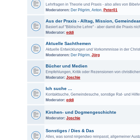
Lehrfragen in Theorie und Praxis - also alles von Bibe
Moderatoren:
Der Pilgrim
,
Anton
,
Peter01
Aus der Praxis - Alltag, Mission, Gemeindear
Basiert auf "Biblische Lehre" - aber damit die Praxis ni
Moderator:
eddi
Aktuelle Sachthemen
Aktuelle Entwicklungen und Vorkommnisse in der Chris
Moderatoren:
Der Pilgrim
,
Jörg
Bücher und Medien
Empfehlungen, Kritik oder Rezensionen von christlich
Moderator:
Joschie
Ich suche …
Kontaktsuche, Gemeindesuche, sonstige Rat- und Hilf
Moderator:
eddi
Kirchen- und Dogmengeschichte
Moderator:
Joschie
Sonstiges / Dies & Das
Alles, was sonst nirgendwo reinpasst, allgemeiner Aus