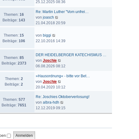
e
25.12.2025 08:36
t
a
e
u
e
g
i
Re: Martin Luther "Vom unfrei…
e
r
Themen:
16
t
N
von
joasch
s
B
Beiträge:
143
r
e
21.04.2018 20:59
t
e
a
u
e
i
g
e
N
r
Themen:
15
von
biggi
t
s
e
B
Beiträge:
106
22.10.2016 14:39
r
t
u
e
a
e
e
i
g
DER HEIDELBERGER KATECHISMUS …
r
s
t
Themen:
85
N
von
Joschie
B
t
r
Beiträge:
2373
e
06.08.2026 08:12
e
e
a
u
i
r
g
»Hausordnung« - bitte vor Bet…
e
t
Themen:
2
B
N
von
Joschie
s
r
Beiträge:
2
e
e
20.04.2020 10:12
t
a
i
u
e
g
t
Re: Joschies Oktoberverlosung!
e
r
Themen:
577
r
N
von
albra-hdh
s
B
Beiträge:
7651
a
e
12.12.2019 09:15
t
e
g
u
e
i
e
r
t
s
B
r
t
e
a
iben
e
i
g