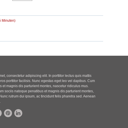
r
t
B
r
e
a
i
g
5 Minuten)
t
r
a
g
t, consectetur adipiscing elit. In porttitor lectus quis mattis
eros porttitor facilisis. Nunc egestas eget leo vel dapibus. Cum
 et magnis dis parturient montes, nascetur ridiculus mus.
m sociis natoque penatibus et magnis dis parturient montes,
Nunc rutrum dui ipsum, ac tincidunt felis pharetra sed. Aenean
.