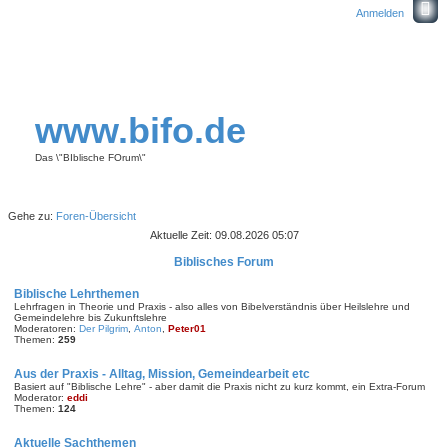
Anmelden
www.bifo.de
Das \"BIblische FOrum\"
Gehe zu:
Foren-Übersicht
Aktuelle Zeit: 09.08.2026 05:07
Biblisches Forum
Biblische Lehrthemen
Lehrfragen in Theorie und Praxis - also alles von Bibelverständnis über Heilslehre und
Gemeindelehre bis Zukunftslehre
Moderatoren:
Der Pilgrim
,
Anton
,
Peter01
Themen:
259
Aus der Praxis - Alltag, Mission, Gemeindearbeit etc
Basiert auf "Biblische Lehre" - aber damit die Praxis nicht zu kurz kommt, ein Extra-Forum
Moderator:
eddi
Themen:
124
Aktuelle Sachthemen