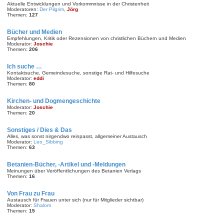
Aktuelle Entwicklungen und Vorkommnisse in der Christenheit
Moderatoren:
Der Pilgrim
,
Jörg
Themen:
127
Bücher und Medien
Empfehlungen, Kritik oder Rezensionen von christlichen Büchern und Medien
Moderator:
Joschie
Themen:
206
Ich suche …
Kontaktsuche, Gemeindesuche, sonstige Rat- und Hilfesuche
Moderator:
eddi
Themen:
80
Kirchen- und Dogmengeschichte
Moderator:
Joschie
Themen:
20
Sonstiges / Dies & Das
Alles, was sonst nirgendwo reinpasst, allgemeiner Austausch
Moderator:
Leo_Sibbing
Themen:
63
Betanien-Bücher, -Artikel und -Meldungen
Meinungen über Veröffentlichungen des Betanien Verlags
Themen:
16
Von Frau zu Frau
Austausch für Frauen unter sich (nur für Mitglieder sichtbar)
Moderator:
Shalom
Themen:
15