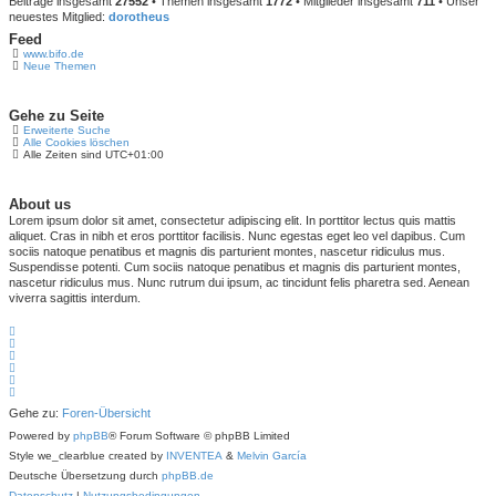
Beiträge insgesamt
27552
• Themen insgesamt
1772
• Mitglieder insgesamt
711
• Unser
neuestes Mitglied:
dorotheus
Feed
www.bifo.de
Neue Themen
Gehe zu Seite
Erweiterte Suche
Alle Cookies löschen
Alle Zeiten sind
UTC+01:00
About us
Lorem ipsum dolor sit amet, consectetur adipiscing elit. In porttitor lectus quis mattis
aliquet. Cras in nibh et eros porttitor facilisis. Nunc egestas eget leo vel dapibus. Cum
sociis natoque penatibus et magnis dis parturient montes, nascetur ridiculus mus.
Suspendisse potenti. Cum sociis natoque penatibus et magnis dis parturient montes,
nascetur ridiculus mus. Nunc rutrum dui ipsum, ac tincidunt felis pharetra sed. Aenean
viverra sagittis interdum.
Gehe zu:
Foren-Übersicht
Powered by
phpBB
® Forum Software © phpBB Limited
Style we_clearblue created by
INVENTEA
&
Melvin García
Deutsche Übersetzung durch
phpBB.de
Datenschutz
|
Nutzungsbedingungen