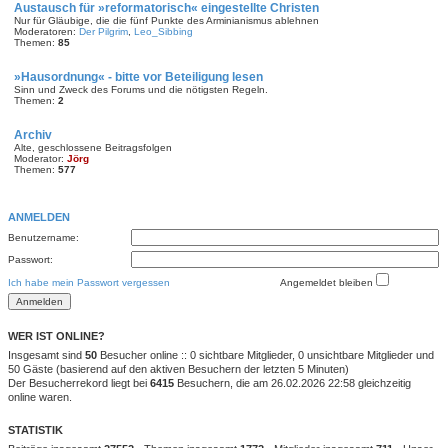
Austausch für »reformatorisch« eingestellte Christen
Nur für Gläubige, die die fünf Punkte des Arminianismus ablehnen
Moderatoren:
Der Pilgrim
,
Leo_Sibbing
Themen:
85
»Hausordnung« - bitte vor Beteiligung lesen
Sinn und Zweck des Forums und die nötigsten Regeln.
Themen:
2
Archiv
Alte, geschlossene Beitragsfolgen
Moderator:
Jörg
Themen:
577
ANMELDEN
Benutzername:
Passwort:
Ich habe mein Passwort vergessen
Angemeldet bleiben
WER IST ONLINE?
Insgesamt sind
50
Besucher online :: 0 sichtbare Mitglieder, 0 unsichtbare Mitglieder und
50 Gäste (basierend auf den aktiven Besuchern der letzten 5 Minuten)
Der Besucherrekord liegt bei
6415
Besuchern, die am 26.02.2026 22:58 gleichzeitig
online waren.
STATISTIK