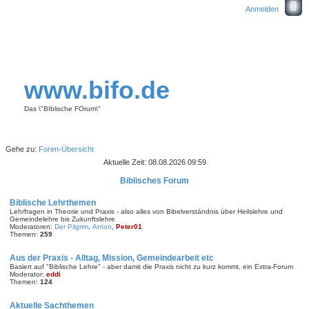
Anmelden
www.bifo.de
Das \"BIblische FOrum\"
Gehe zu:
Foren-Übersicht
Aktuelle Zeit: 08.08.2026 09:59
Biblisches Forum
Biblische Lehrthemen
Lehrfragen in Theorie und Praxis - also alles von Bibelverständnis über Heilslehre und
Gemeindelehre bis Zukunftslehre
Moderatoren:
Der Pilgrim
,
Anton
,
Peter01
Themen:
259
Aus der Praxis - Alltag, Mission, Gemeindearbeit etc
Basiert auf "Biblische Lehre" - aber damit die Praxis nicht zu kurz kommt, ein Extra-Forum
Moderator:
eddi
Themen:
124
Aktuelle Sachthemen