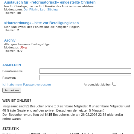
Austausch für »reformatorisch« eingestellte Christen
Nur für Gläubige, die die fünf Punkte des Arminianismus ablehnen
Moderatoren:
Der Pilgrim
,
Leo_Sibbing
Themen:
85
»Hausordnung« - bitte vor Beteiligung lesen
Sinn und Zweck des Forums und die nötigsten Regeln.
Themen:
2
Archiv
Alte, geschlossene Beitragsfolgen
Moderator:
Jörg
Themen:
577
ANMELDEN
Benutzername:
Passwort:
Ich habe mein Passwort vergessen
Angemeldet bleiben
WER IST ONLINE?
Insgesamt sind
51
Besucher online :: 3 sichtbare Mitglieder, 0 unsichtbare Mitglieder und
48 Gäste (basierend auf den aktiven Besuchern der letzten 5 Minuten)
Der Besucherrekord liegt bei
6415
Besuchern, die am 26.02.2026 22:58 gleichzeitig
online waren.
STATISTIK