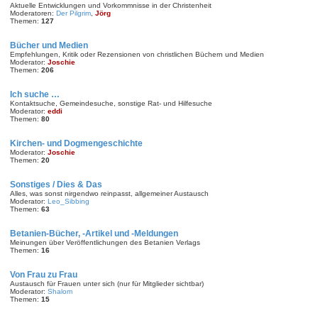
Aktuelle Entwicklungen und Vorkommnisse in der Christenheit
Moderatoren:
Der Pilgrim
,
Jörg
Themen:
127
Bücher und Medien
Empfehlungen, Kritik oder Rezensionen von christlichen Büchern und Medien
Moderator:
Joschie
Themen:
206
Ich suche …
Kontaktsuche, Gemeindesuche, sonstige Rat- und Hilfesuche
Moderator:
eddi
Themen:
80
Kirchen- und Dogmengeschichte
Moderator:
Joschie
Themen:
20
Sonstiges / Dies & Das
Alles, was sonst nirgendwo reinpasst, allgemeiner Austausch
Moderator:
Leo_Sibbing
Themen:
63
Betanien-Bücher, -Artikel und -Meldungen
Meinungen über Veröffentlichungen des Betanien Verlags
Themen:
16
Von Frau zu Frau
Austausch für Frauen unter sich (nur für Mitglieder sichtbar)
Moderator:
Shalom
Themen:
15