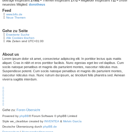
Beiträge insgesamt
27552
• Themen insgesamt
1772
• Mitglieder insgesamt
711
• Unser
neuestes Mitglied:
dorotheus
Feed
www.bifo.de
Neue Themen
Gehe zu Seite
Erweiterte Suche
Alle Cookies löschen
Alle Zeiten sind
UTC+01:00
About us
Lorem ipsum dolor sit amet, consectetur adipiscing elit. In porttitor lectus quis mattis
aliquet. Cras in nibh et eros porttitor facilisis. Nunc egestas eget leo vel dapibus. Cum
sociis natoque penatibus et magnis dis parturient montes, nascetur ridiculus mus.
Suspendisse potenti. Cum sociis natoque penatibus et magnis dis parturient montes,
nascetur ridiculus mus. Nunc rutrum dui ipsum, ac tincidunt felis pharetra sed. Aenean
viverra sagittis interdum.
Gehe zu:
Foren-Übersicht
Powered by
phpBB
® Forum Software © phpBB Limited
Style we_clearblue created by
INVENTEA
&
Melvin García
Deutsche Übersetzung durch
phpBB.de
Datenschutz
|
Nutzungsbedingungen