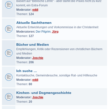
Basiert auf "Biblische Lehre" - aber damit die Praxis nicht zu kurz
kommt, ein Extra-Forum
Moderator:
eddi
Themen:
124
Aktuelle Sachthemen
Aktuelle Entwicklungen und Vorkommnisse in der Christenheit
Moderatoren:
Der Pilgrim
,
Jörg
Themen:
127
Bücher und Medien
Empfehlungen, Kritik oder Rezensionen von christlichen Büchern
und Medien
Moderator:
Joschie
Themen:
206
Ich suche …
Kontaktsuche, Gemeindesuche, sonstige Rat- und Hilfesuche
Moderator:
eddi
Themen:
80
Kirchen- und Dogmengeschichte
Moderator:
Joschie
Themen:
20