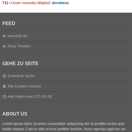
711
• Unser neuestes Mitglied:
dorotheus
FEED
www.bifo.de
Neue Themen
GEHE ZU SEITE
Erweiterte Suche
Alle Cookies löschen
Alle Zeiten sind
UTC+01:00
ABOUT US
Lorem ipsum dolor sit amet, consectetur adipiscing elit. In porttitor lectus quis
mattis aliquet. Cras in nibh et eros porttitor facilisis. Nunc egestas eget leo vel