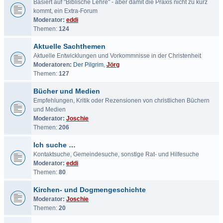
Basiert auf "Biblische Lehre" - aber damit die Praxis nicht zu kurz
kommt, ein Extra-Forum
Moderator:
eddi
Themen:
124
Aktuelle Sachthemen
Aktuelle Entwicklungen und Vorkommnisse in der Christenheit
Moderatoren:
Der Pilgrim
,
Jörg
Themen:
127
Bücher und Medien
Empfehlungen, Kritik oder Rezensionen von christlichen Büchern
und Medien
Moderator:
Joschie
Themen:
206
Ich suche …
Kontaktsuche, Gemeindesuche, sonstige Rat- und Hilfesuche
Moderator:
eddi
Themen:
80
Kirchen- und Dogmengeschichte
Moderator:
Joschie
Themen:
20