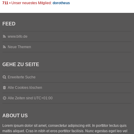
711
• Unser neuestes Mitglied:
dorotheus
FEED
www.bifo.de
Neue Themen
GEHE ZU SEITE
Erweiterte Suche
Alle Cookies löschen
Alle Zeiten sind
UTC+01:00
ABOUT US
Lorem ipsum dolor sit amet, consectetur adipiscing elit. In porttitor lectus quis
mattis aliquet. Cras in nibh et eros porttitor facilisis. Nunc egestas eget leo vel