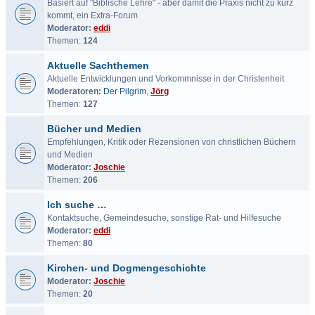
Basiert auf "Biblische Lehre" - aber damit die Praxis nicht zu kurz
kommt, ein Extra-Forum
Moderator:
eddi
Themen:
124
Aktuelle Sachthemen
Aktuelle Entwicklungen und Vorkommnisse in der Christenheit
Moderatoren:
Der Pilgrim
,
Jörg
Themen:
127
Bücher und Medien
Empfehlungen, Kritik oder Rezensionen von christlichen Büchern
und Medien
Moderator:
Joschie
Themen:
206
Ich suche …
Kontaktsuche, Gemeindesuche, sonstige Rat- und Hilfesuche
Moderator:
eddi
Themen:
80
Kirchen- und Dogmengeschichte
Moderator:
Joschie
Themen:
20