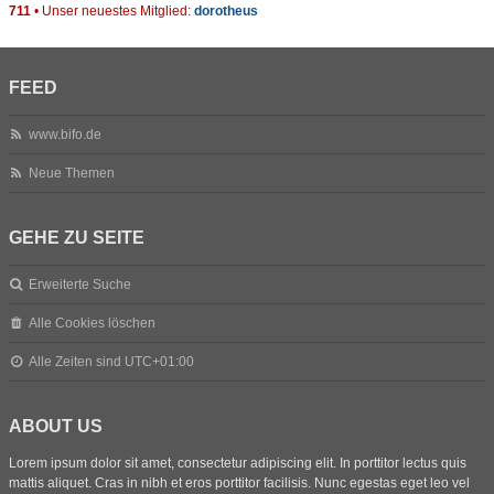
711
• Unser neuestes Mitglied:
dorotheus
FEED
www.bifo.de
Neue Themen
GEHE ZU SEITE
Erweiterte Suche
Alle Cookies löschen
Alle Zeiten sind
UTC+01:00
ABOUT US
Lorem ipsum dolor sit amet, consectetur adipiscing elit. In porttitor lectus quis
mattis aliquet. Cras in nibh et eros porttitor facilisis. Nunc egestas eget leo vel