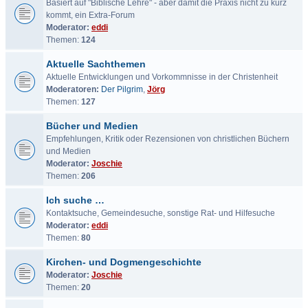
Basiert auf "Biblische Lehre" - aber damit die Praxis nicht zu kurz
kommt, ein Extra-Forum
Moderator:
eddi
Themen:
124
Aktuelle Sachthemen
Aktuelle Entwicklungen und Vorkommnisse in der Christenheit
Moderatoren:
Der Pilgrim
,
Jörg
Themen:
127
Bücher und Medien
Empfehlungen, Kritik oder Rezensionen von christlichen Büchern
und Medien
Moderator:
Joschie
Themen:
206
Ich suche …
Kontaktsuche, Gemeindesuche, sonstige Rat- und Hilfesuche
Moderator:
eddi
Themen:
80
Kirchen- und Dogmengeschichte
Moderator:
Joschie
Themen:
20