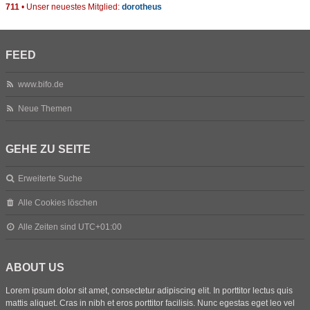
711
• Unser neuestes Mitglied:
dorotheus
FEED
www.bifo.de
Neue Themen
GEHE ZU SEITE
Erweiterte Suche
Alle Cookies löschen
Alle Zeiten sind
UTC+01:00
ABOUT US
Lorem ipsum dolor sit amet, consectetur adipiscing elit. In porttitor lectus quis
mattis aliquet. Cras in nibh et eros porttitor facilisis. Nunc egestas eget leo vel