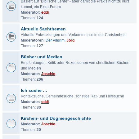
Basiert auf "Biblische Lehre" - aber damit die Praxis nicht zu kurz
kommt, ein Extra-Forum
Moderator:
eddi
Themen:
124
Aktuelle Sachthemen
Aktuelle Entwicklungen und Vorkommnisse in der Christenheit
Moderatoren:
Der Pilgrim
,
Jörg
Themen:
127
Bücher und Medien
Empfehlungen, Kritik oder Rezensionen von christlichen Büchern
und Medien
Moderator:
Joschie
Themen:
206
Ich suche …
Kontaktsuche, Gemeindesuche, sonstige Rat- und Hilfesuche
Moderator:
eddi
Themen:
80
Kirchen- und Dogmengeschichte
Moderator:
Joschie
Themen:
20