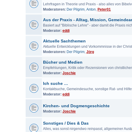
Lehrfragen in Theorie und Praxis - also alles von Bibe
Moderatoren:
Der Pilgrim
,
Anton
,
Peter01
Aus der Praxis - Alltag, Mission, Gemeindear
Basiert auf "Biblische Lehre" - aber damit die Praxis ni
Moderator:
eddi
Aktuelle Sachthemen
Aktuelle Entwicklungen und Vorkommnisse in der Chris
Moderatoren:
Der Pilgrim
,
Jörg
Bücher und Medien
Empfehlungen, Kritik oder Rezensionen von christlich
Moderator:
Joschie
Ich suche …
Kontaktsuche, Gemeindesuche, sonstige Rat- und Hilf
Moderator:
eddi
Kirchen- und Dogmengeschichte
Moderator:
Joschie
Sonstiges / Dies & Das
Alles, was sonst nirgendwo reinpasst, allgemeiner Aus