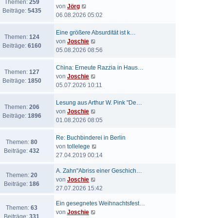
Themen:
259
N
von
Jörg
Beiträge:
5435
e
06.08.2026 05:02
u
e
Eine größere Absurdität ist k…
Themen:
124
s
N
von
Joschie
Beiträge:
6160
t
e
05.08.2026 08:56
e
u
r
e
China: Erneute Razzia in Haus…
Themen:
127
B
s
N
von
Joschie
Beiträge:
1850
e
t
e
05.07.2026 10:11
i
e
u
t
r
e
Lesung aus Arthur W. Pink "De…
Themen:
206
r
B
s
N
von
Joschie
Beiträge:
1896
a
e
t
e
01.08.2026 08:05
g
i
e
u
t
r
e
Re: Buchbinderei in Berlin
Themen:
80
r
B
s
N
von
tollelege
Beiträge:
432
a
e
t
e
27.04.2019 00:14
g
i
e
u
A. Zahn"Abriss einer Geschich…
t
r
e
Themen:
20
N
von
Joschie
r
B
s
Beiträge:
186
e
27.07.2026 15:42
a
e
t
u
g
i
e
Ein gesegnetes Weihnachtsfest…
e
t
r
Themen:
63
N
von
Joschie
s
r
B
Beiträge:
331