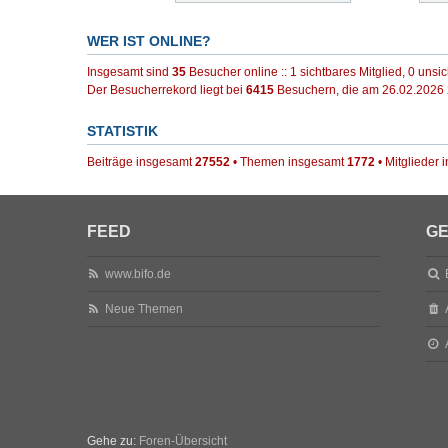
WER IST ONLINE?
Insgesamt sind
35
Besucher online :: 1 sichtbares Mitglied, 0 uns
Der Besucherrekord liegt bei
6415
Besuchern, die am 26.02.2026 2
STATISTIK
Beiträge insgesamt
27552
• Themen insgesamt
1772
• Mitglieder
FEED
GE
www.bifo.de
Neue Themen
Gehe zu:
Foren-Übersicht