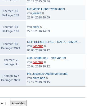
e
25.12.2025 08:36
t
a
e
u
e
g
i
Re: Martin Luther "Vom unfrei…
e
r
Themen:
16
t
N
von
joasch
s
B
Beiträge:
143
r
e
21.04.2018 20:59
t
e
a
u
e
i
g
e
N
r
Themen:
15
von
biggi
t
s
e
B
Beiträge:
106
22.10.2016 14:39
r
t
u
e
a
e
e
i
g
DER HEIDELBERGER KATECHISMUS …
r
s
t
Themen:
85
N
von
Joschie
B
t
r
Beiträge:
2373
e
06.08.2026 08:12
e
e
a
u
i
r
g
»Hausordnung« - bitte vor Bet…
e
t
Themen:
2
B
N
von
Joschie
s
r
Beiträge:
2
e
e
20.04.2020 10:12
t
a
i
u
e
g
t
Re: Joschies Oktoberverlosung!
e
r
Themen:
577
r
N
von
albra-hdh
s
B
Beiträge:
7651
a
e
12.12.2019 09:15
t
e
g
u
e
i
e
r
t
s
B
r
t
e
a
iben
e
i
g