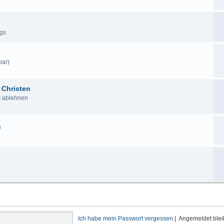
ags
bar)
 Christen
us ablehnen
n
Ich habe mein Passwort vergessen
|
Angemeldet ble