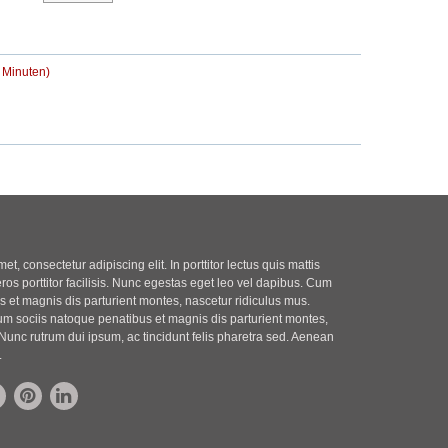
r
t
B
r
e
a
i
g
5 Minuten)
t
r
a
g
t, consectetur adipiscing elit. In porttitor lectus quis mattis
eros porttitor facilisis. Nunc egestas eget leo vel dapibus. Cum
 et magnis dis parturient montes, nascetur ridiculus mus.
m sociis natoque penatibus et magnis dis parturient montes,
Nunc rutrum dui ipsum, ac tincidunt felis pharetra sed. Aenean
.