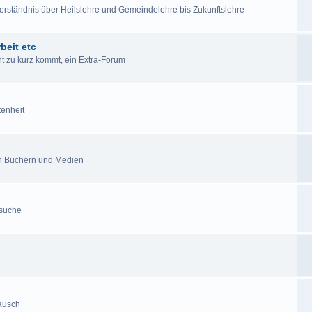
lverständnis über Heilslehre und Gemeindelehre bis Zukunftslehre
beit etc
cht zu kurz kommt, ein Extra-Forum
tenheit
en Büchern und Medien
esuche
tausch