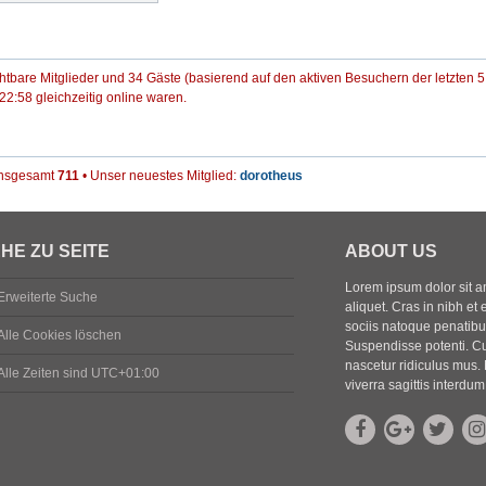
ichtbare Mitglieder und 34 Gäste (basierend auf den aktiven Besuchern der letzten 
2:58 gleichzeitig online waren.
 insgesamt
711
• Unser neuestes Mitglied:
dorotheus
HE ZU SEITE
ABOUT US
Lorem ipsum dolor sit ame
Erweiterte Suche
aliquet. Cras in nibh et 
sociis natoque penatibus
Alle Cookies löschen
Suspendisse potenti. Cu
nascetur ridiculus mus. 
Alle Zeiten sind
UTC+01:00
viverra sagittis interdum