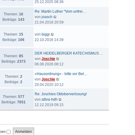
e
25.12.2025 08:36
t
a
e
u
e
g
i
Re: Martin Luther "Vom unfrei…
e
r
Themen:
16
t
N
von
joasch
s
B
Beiträge:
143
r
e
21.04.2018 20:59
t
e
a
u
e
i
g
e
N
r
Themen:
15
von
biggi
t
s
e
B
Beiträge:
106
22.10.2016 14:39
r
t
u
e
a
e
e
i
g
DER HEIDELBERGER KATECHISMUS …
r
s
t
Themen:
85
N
von
Joschie
B
t
r
Beiträge:
2373
e
06.08.2026 08:12
e
e
a
u
i
r
g
»Hausordnung« - bitte vor Bet…
e
t
Themen:
2
B
N
von
Joschie
s
r
Beiträge:
2
e
e
20.04.2020 10:12
t
a
i
u
e
g
t
Re: Joschies Oktoberverlosung!
e
r
Themen:
577
r
N
von
albra-hdh
s
B
Beiträge:
7651
a
e
12.12.2019 09:15
t
e
g
u
e
i
e
r
t
s
B
r
t
e
a
iben
e
i
g