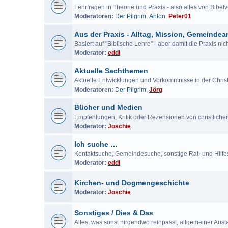
Lehrfragen in Theorie und Praxis - also alles von Bibe
Moderatoren:
Der Pilgrim
,
Anton
,
Peter01
Aus der Praxis - Alltag, Mission, Gemeindear
Basiert auf "Biblische Lehre" - aber damit die Praxis ni
Moderator:
eddi
Aktuelle Sachthemen
Aktuelle Entwicklungen und Vorkommnisse in der Chris
Moderatoren:
Der Pilgrim
,
Jörg
Bücher und Medien
Empfehlungen, Kritik oder Rezensionen von christlich
Moderator:
Joschie
Ich suche …
Kontaktsuche, Gemeindesuche, sonstige Rat- und Hilf
Moderator:
eddi
Kirchen- und Dogmengeschichte
Moderator:
Joschie
Sonstiges / Dies & Das
Alles, was sonst nirgendwo reinpasst, allgemeiner Aus