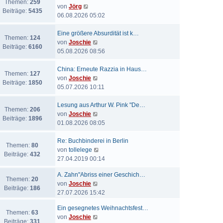
Themen:
259
N
von
Jörg
Beiträge:
5435
e
06.08.2026 05:02
u
e
Eine größere Absurdität ist k…
Themen:
124
s
N
von
Joschie
Beiträge:
6160
t
e
05.08.2026 08:56
e
u
r
e
China: Erneute Razzia in Haus…
Themen:
127
B
s
N
von
Joschie
Beiträge:
1850
e
t
e
05.07.2026 10:11
i
e
u
t
r
e
Lesung aus Arthur W. Pink "De…
Themen:
206
r
B
s
N
von
Joschie
Beiträge:
1896
a
e
t
e
01.08.2026 08:05
g
i
e
u
t
r
e
Re: Buchbinderei in Berlin
Themen:
80
r
B
s
N
von
tollelege
Beiträge:
432
a
e
t
e
27.04.2019 00:14
g
i
e
u
A. Zahn"Abriss einer Geschich…
t
r
e
Themen:
20
N
von
Joschie
r
B
s
Beiträge:
186
e
27.07.2026 15:42
a
e
t
u
g
i
e
Ein gesegnetes Weihnachtsfest…
e
t
r
Themen:
63
N
von
Joschie
s
r
B
Beiträge:
331