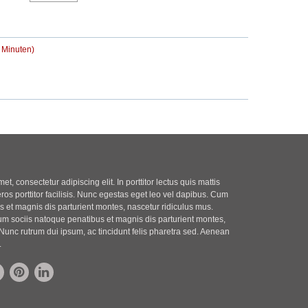
r
t
B
r
e
a
i
g
5 Minuten)
t
r
a
g
t, consectetur adipiscing elit. In porttitor lectus quis mattis
eros porttitor facilisis. Nunc egestas eget leo vel dapibus. Cum
 et magnis dis parturient montes, nascetur ridiculus mus.
m sociis natoque penatibus et magnis dis parturient montes,
Nunc rutrum dui ipsum, ac tincidunt felis pharetra sed. Aenean
.