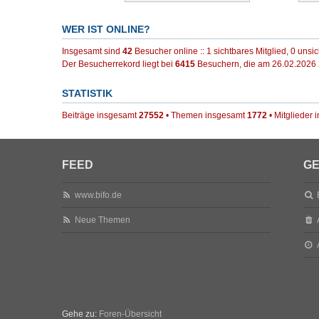
WER IST ONLINE?
Insgesamt sind
42
Besucher online :: 1 sichtbares Mitglied, 0 uns
Der Besucherrekord liegt bei
6415
Besuchern, die am 26.02.2026 2
STATISTIK
Beiträge insgesamt
27552
• Themen insgesamt
1772
• Mitglieder
FEED
GE
www.bifo.de
Neue Themen
Gehe zu:
Foren-Übersicht