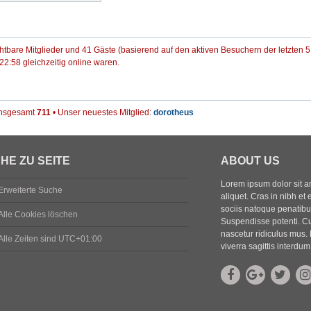
ichtbare Mitglieder und 41 Gäste (basierend auf den aktiven Besuchern der letzten 
2:58 gleichzeitig online waren.
 insgesamt
711
• Unser neuestes Mitglied:
dorotheus
HE ZU SEITE
ABOUT US
Lorem ipsum dolor sit ame
Erweiterte Suche
aliquet. Cras in nibh et 
sociis natoque penatibus
Alle Cookies löschen
Suspendisse potenti. Cu
nascetur ridiculus mus. 
Alle Zeiten sind
UTC+01:00
viverra sagittis interdum