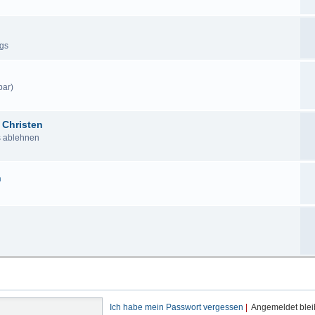
ags
bar)
 Christen
us ablehnen
n
Ich habe mein Passwort vergessen
|
Angemeldet ble