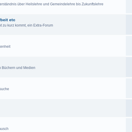
lverständnis über Heilslehre und Gemeindelehre bis Zukunftslehre
beit etc
cht zu kurz kommt, ein Extra-Forum
tenheit
en Büchern und Medien
esuche
tausch