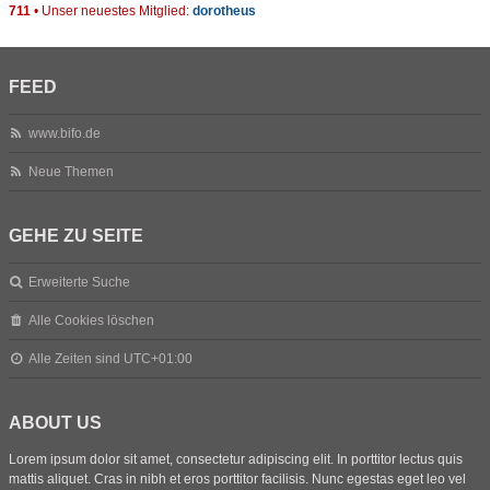
711
• Unser neuestes Mitglied:
dorotheus
FEED
www.bifo.de
Neue Themen
GEHE ZU SEITE
Erweiterte Suche
Alle Cookies löschen
Alle Zeiten sind
UTC+01:00
ABOUT US
Lorem ipsum dolor sit amet, consectetur adipiscing elit. In porttitor lectus quis
mattis aliquet. Cras in nibh et eros porttitor facilisis. Nunc egestas eget leo vel