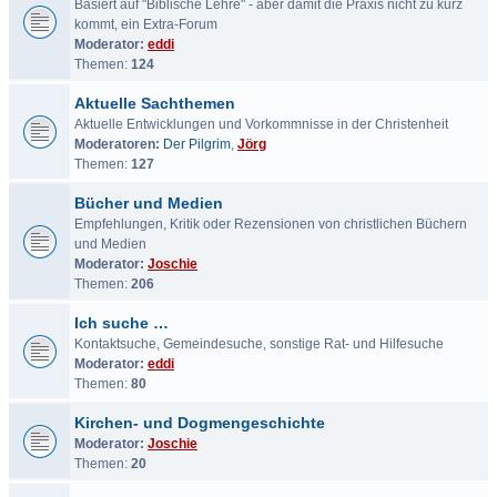
Basiert auf "Biblische Lehre" - aber damit die Praxis nicht zu kurz
kommt, ein Extra-Forum
Moderator:
eddi
Themen:
124
Aktuelle Sachthemen
Aktuelle Entwicklungen und Vorkommnisse in der Christenheit
Moderatoren:
Der Pilgrim
,
Jörg
Themen:
127
Bücher und Medien
Empfehlungen, Kritik oder Rezensionen von christlichen Büchern
und Medien
Moderator:
Joschie
Themen:
206
Ich suche …
Kontaktsuche, Gemeindesuche, sonstige Rat- und Hilfesuche
Moderator:
eddi
Themen:
80
Kirchen- und Dogmengeschichte
Moderator:
Joschie
Themen:
20