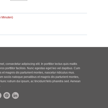
r
t
B
r
e
a
i
g
5 Minuten)
t
r
a
g
t, consectetur adipiscing elit. In porttitor lectus quis mattis
eros porttitor facilisis. Nunc egestas eget leo vel dapibus. Cum
 et magnis dis parturient montes, nascetur ridiculus mus.
m sociis natoque penatibus et magnis dis parturient montes,
Nunc rutrum dui ipsum, ac tincidunt felis pharetra sed. Aenean
.