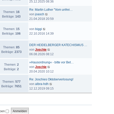
e
25.12.2025 08:36
t
a
e
u
e
g
i
Re: Martin Luther "Vom unfrei…
e
r
Themen:
16
t
N
von
joasch
s
B
Beiträge:
143
r
e
21.04.2018 20:59
t
e
a
u
e
i
g
e
N
r
Themen:
15
von
biggi
t
s
e
B
Beiträge:
106
22.10.2016 14:39
r
t
u
e
a
e
e
i
g
DER HEIDELBERGER KATECHISMUS …
r
s
t
Themen:
85
N
von
Joschie
B
t
r
Beiträge:
2373
e
06.08.2026 08:12
e
e
a
u
i
r
g
»Hausordnung« - bitte vor Bet…
e
t
Themen:
2
B
N
von
Joschie
s
r
Beiträge:
2
e
e
20.04.2020 10:12
t
a
i
u
e
g
t
Re: Joschies Oktoberverlosung!
e
r
Themen:
577
r
N
von
albra-hdh
s
B
Beiträge:
7651
a
e
12.12.2019 09:15
t
e
g
u
e
i
e
r
t
s
B
r
t
e
a
iben
e
i
g