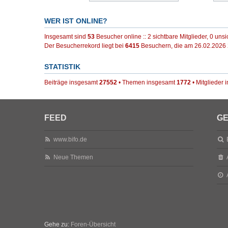
WER IST ONLINE?
Insgesamt sind
53
Besucher online :: 2 sichtbare Mitglieder, 0 uns
Der Besucherrekord liegt bei
6415
Besuchern, die am 26.02.2026 2
STATISTIK
Beiträge insgesamt
27552
• Themen insgesamt
1772
• Mitglieder
FEED
GE
www.bifo.de
Neue Themen
Gehe zu:
Foren-Übersicht