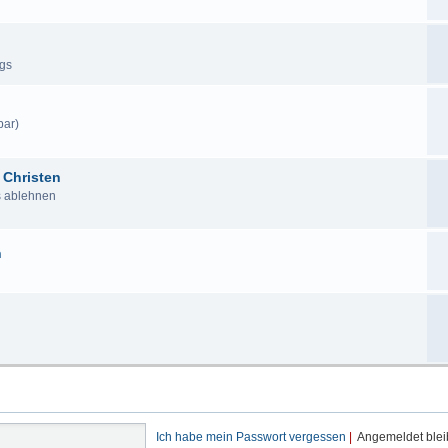
ags
bar)
 Christen
us ablehnen
n
Ich habe mein Passwort vergessen
|
Angemeldet ble