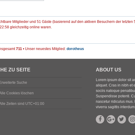
ichtbare Mitglieder und 51 Gäste (basierend auf den aktiven Besuchern der letzten 
2:58 gleichzeitig online waren.
 insgesamt
711
• Unser neuestes Mitglied:
dorotheus
HE ZU SEITE
ABOUT US
Lorem ipsum dolor sit ame
Erweiterte Suche
aliquet. Cras in nibh et 
sociis natoque penatibus
Alle Cookies löschen
Suspendisse potenti. Cu
nascetur ridiculus mus. 
Alle Zeiten sind
UTC+01:00
viverra sagittis interdum