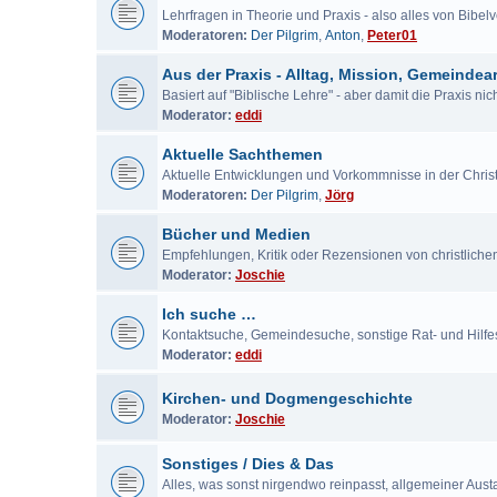
Lehrfragen in Theorie und Praxis - also alles von Bibe
Moderatoren:
Der Pilgrim
,
Anton
,
Peter01
Aus der Praxis - Alltag, Mission, Gemeindear
Basiert auf "Biblische Lehre" - aber damit die Praxis ni
Moderator:
eddi
Aktuelle Sachthemen
Aktuelle Entwicklungen und Vorkommnisse in der Chris
Moderatoren:
Der Pilgrim
,
Jörg
Bücher und Medien
Empfehlungen, Kritik oder Rezensionen von christlich
Moderator:
Joschie
Ich suche …
Kontaktsuche, Gemeindesuche, sonstige Rat- und Hilf
Moderator:
eddi
Kirchen- und Dogmengeschichte
Moderator:
Joschie
Sonstiges / Dies & Das
Alles, was sonst nirgendwo reinpasst, allgemeiner Aus