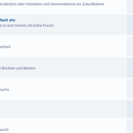
lverständnis über Heilslehre und Gemeindelehre bis Zukunftslehre
beit etc
cht zu kurz kommt, ein Extra-Forum
tenheit
en Büchern und Medien
esuche
tausch