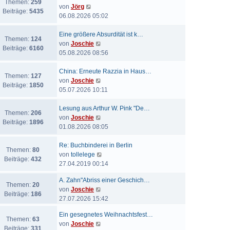
Themen:
259
N
von
Jörg
Beiträge:
5435
e
06.08.2026 05:02
u
e
Eine größere Absurdität ist k…
Themen:
124
s
N
von
Joschie
Beiträge:
6160
t
e
05.08.2026 08:56
e
u
r
e
China: Erneute Razzia in Haus…
Themen:
127
B
s
N
von
Joschie
Beiträge:
1850
e
t
e
05.07.2026 10:11
i
e
u
t
r
e
Lesung aus Arthur W. Pink "De…
Themen:
206
r
B
s
N
von
Joschie
Beiträge:
1896
a
e
t
e
01.08.2026 08:05
g
i
e
u
t
r
e
Re: Buchbinderei in Berlin
Themen:
80
r
B
s
N
von
tollelege
Beiträge:
432
a
e
t
e
27.04.2019 00:14
g
i
e
u
A. Zahn"Abriss einer Geschich…
t
r
e
Themen:
20
N
von
Joschie
r
B
s
Beiträge:
186
e
27.07.2026 15:42
a
e
t
u
g
i
e
Ein gesegnetes Weihnachtsfest…
e
t
r
Themen:
63
N
von
Joschie
s
r
B
Beiträge:
331