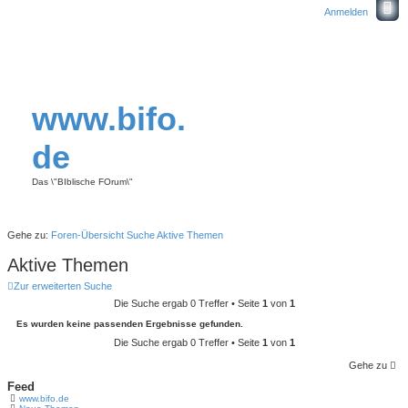
Anmelden
www.bifo.
de
Das \"BIblische FOrum\"
Gehe zu:
Foren-Übersicht
Suche
Aktive Themen
Aktive Themen
Zur erweiterten Suche
Die Suche ergab 0 Treffer • Seite
1
von
1
Es wurden keine passenden Ergebnisse gefunden.
Die Suche ergab 0 Treffer • Seite
1
von
1
Gehe zu
Feed
www.bifo.de