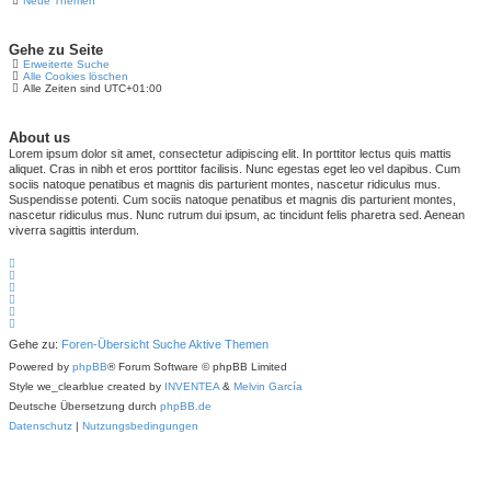
Neue Themen
Gehe zu Seite
Erweiterte Suche
Alle Cookies löschen
Alle Zeiten sind
UTC+01:00
About us
Lorem ipsum dolor sit amet, consectetur adipiscing elit. In porttitor lectus quis mattis
aliquet. Cras in nibh et eros porttitor facilisis. Nunc egestas eget leo vel dapibus. Cum
sociis natoque penatibus et magnis dis parturient montes, nascetur ridiculus mus.
Suspendisse potenti. Cum sociis natoque penatibus et magnis dis parturient montes,
nascetur ridiculus mus. Nunc rutrum dui ipsum, ac tincidunt felis pharetra sed. Aenean
viverra sagittis interdum.
Gehe zu:
Foren-Übersicht
Suche
Aktive Themen
Powered by
phpBB
® Forum Software © phpBB Limited
Style we_clearblue created by
INVENTEA
&
Melvin García
Deutsche Übersetzung durch
phpBB.de
Datenschutz
|
Nutzungsbedingungen