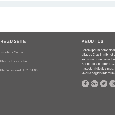
HE ZU SEITE
ABOUT US
Lorem ipsum dolor sit ame
Erweiterte Suche
aliquet. Cras in nibh et 
sociis natoque penatibus
Alle Cookies löschen
Suspendisse potenti. Cu
nascetur ridiculus mus. 
Alle Zeiten sind
UTC+01:00
viverra sagittis interdum