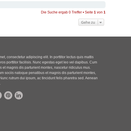
Die Suche ergab 0 Treffer • Seite
1
von
1
Gehe zu
t, consectetur adipiscing elit. In porttitor lectus quis mattis
eros porttitor facilisis. Nunc egestas eget leo vel dapibus. Cum
 et magnis dis parturient montes, nascetur ridiculus mus.
m sociis natoque penatibus et magnis dis parturient montes,
Nunc rutrum dui ipsum, ac tincidunt felis pharetra sed. Aenean
.