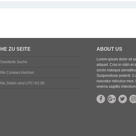
HE ZU SEITE
ABOUT US
Lorem ipsum dolor sit ame
Erweiterte Suche
aliquet. Cras in nibh et 
sociis natoque penatibus
Alle Cookies löschen
Suspendisse potenti. Cu
nascetur ridiculus mus. 
Alle Zeiten sind
UTC+01:00
viverra sagittis interdum