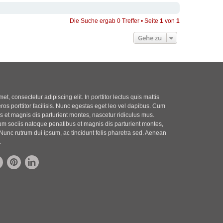
Die Suche ergab 0 Treffer • Seite
1
von
1
Gehe zu
t, consectetur adipiscing elit. In porttitor lectus quis mattis
eros porttitor facilisis. Nunc egestas eget leo vel dapibus. Cum
 et magnis dis parturient montes, nascetur ridiculus mus.
m sociis natoque penatibus et magnis dis parturient montes,
Nunc rutrum dui ipsum, ac tincidunt felis pharetra sed. Aenean
.