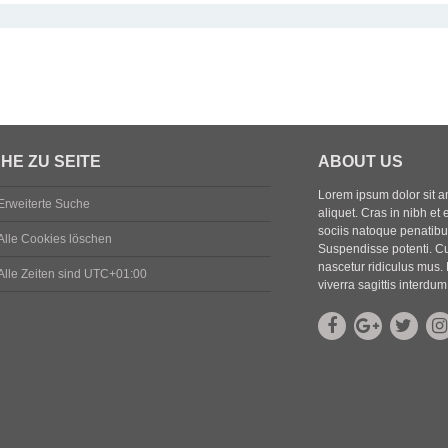
HE ZU SEITE
ABOUT US
Lorem ipsum dolor sit ame
Erweiterte Suche
aliquet. Cras in nibh et 
sociis natoque penatibus
Alle Cookies löschen
Suspendisse potenti. Cu
nascetur ridiculus mus. 
Alle Zeiten sind
UTC+01:00
viverra sagittis interdum