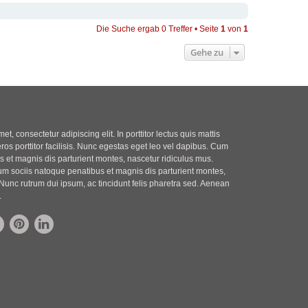
Die Suche ergab 0 Treffer • Seite
1
von
1
Gehe zu
t, consectetur adipiscing elit. In porttitor lectus quis mattis
eros porttitor facilisis. Nunc egestas eget leo vel dapibus. Cum
 et magnis dis parturient montes, nascetur ridiculus mus.
m sociis natoque penatibus et magnis dis parturient montes,
Nunc rutrum dui ipsum, ac tincidunt felis pharetra sed. Aenean
.