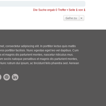
Die Suche ergab 0 Treffer • Seite
1
von
1
Gehe zu
t, consectetur adipiscing elit. In porttitor lectus quis mattis
eros porttitor facilisis. Nunc egestas eget leo vel dapibus. Cum
 et magnis dis parturient montes, nascetur ridiculus mus.
m sociis natoque penatibus et magnis dis parturient montes,
Nunc rutrum dui ipsum, ac tincidunt felis pharetra sed. Aenean
.