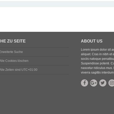
HE ZU SEITE
ABOUT US
Lorem ipsum dolor sit ame
Erweiterte Suche
aliquet. Cras in nibh et 
sociis natoque penatibus
Alle Cookies löschen
Suspendisse potenti. Cu
nascetur ridiculus mus. 
Alle Zeiten sind
UTC+01:00
viverra sagittis interdum