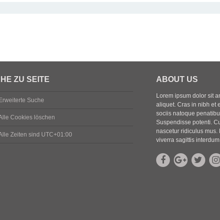
HE ZU SEITE
ABOUT US
Lorem ipsum dolor sit ame
Erweiterte Suche
aliquet. Cras in nibh et 
sociis natoque penatibus
Alle Cookies löschen
Suspendisse potenti. Cu
nascetur ridiculus mus. 
Alle Zeiten sind
UTC+01:00
viverra sagittis interdum