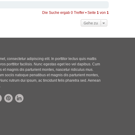
Die Suche ergab 0 Treffer • Seite
1
von
1
Gehe zu
t, consectetur adipiscing elit. In porttitor lectus quis mattis
eros porttitor facilisis. Nunc egestas eget leo vel dapibus. Cum
 et magnis dis parturient montes, nascetur ridiculus mus.
m sociis natoque penatibus et magnis dis parturient montes,
Nunc rutrum dui ipsum, ac tincidunt felis pharetra sed. Aenean
.