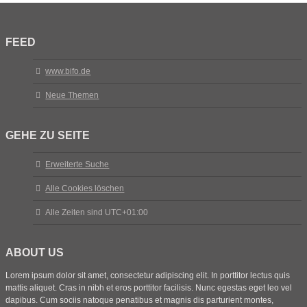
FEED
www.bifo.de
Neue Themen
GEHE ZU SEITE
Erweiterte Suche
Alle Cookies löschen
Alle Zeiten sind
UTC+01:00
ABOUT US
Lorem ipsum dolor sit amet, consectetur adipiscing elit. In porttitor lectus quis
mattis aliquet. Cras in nibh et eros porttitor facilisis. Nunc egestas eget leo vel
dapibus. Cum sociis natoque penatibus et magnis dis parturient montes,