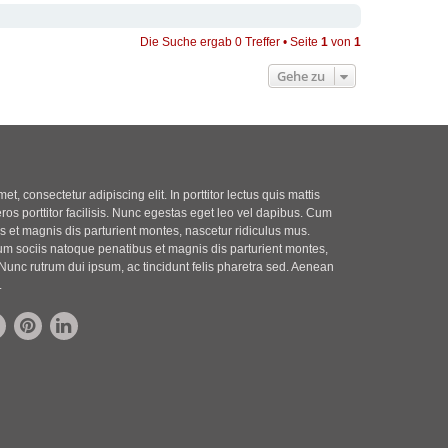
Die Suche ergab 0 Treffer • Seite
1
von
1
Gehe zu
t, consectetur adipiscing elit. In porttitor lectus quis mattis
eros porttitor facilisis. Nunc egestas eget leo vel dapibus. Cum
 et magnis dis parturient montes, nascetur ridiculus mus.
m sociis natoque penatibus et magnis dis parturient montes,
Nunc rutrum dui ipsum, ac tincidunt felis pharetra sed. Aenean
.