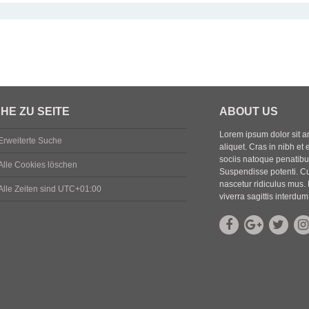
HE ZU SEITE
ABOUT US
Lorem ipsum dolor sit ame
Erweiterte Suche
aliquet. Cras in nibh et 
sociis natoque penatibus
Alle Cookies löschen
Suspendisse potenti. Cu
nascetur ridiculus mus. 
Alle Zeiten sind
UTC+01:00
viverra sagittis interdum