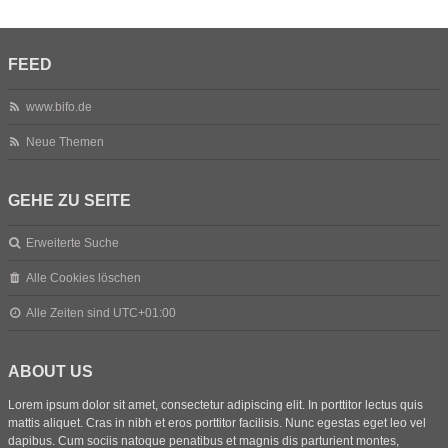
FEED
www.bifo.de
Neue Themen
GEHE ZU SEITE
Erweiterte Suche
Alle Cookies löschen
Alle Zeiten sind
UTC+01:00
ABOUT US
Lorem ipsum dolor sit amet, consectetur adipiscing elit. In porttitor lectus quis
mattis aliquet. Cras in nibh et eros porttitor facilisis. Nunc egestas eget leo vel
dapibus. Cum sociis natoque penatibus et magnis dis parturient montes,