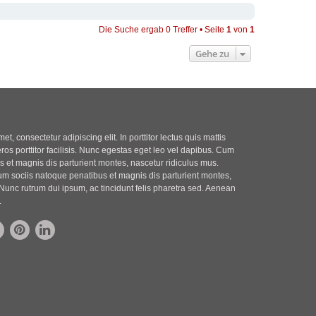
Die Suche ergab 0 Treffer • Seite
1
von
1
Gehe zu
t, consectetur adipiscing elit. In porttitor lectus quis mattis
eros porttitor facilisis. Nunc egestas eget leo vel dapibus. Cum
 et magnis dis parturient montes, nascetur ridiculus mus.
m sociis natoque penatibus et magnis dis parturient montes,
Nunc rutrum dui ipsum, ac tincidunt felis pharetra sed. Aenean
.