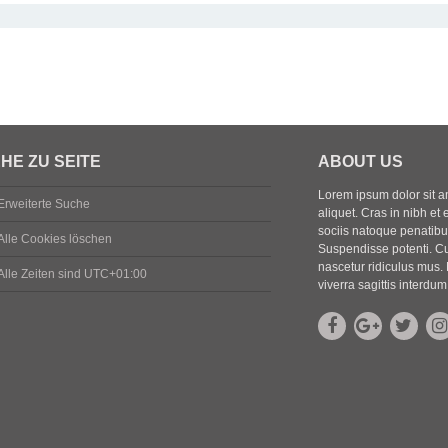
HE ZU SEITE
ABOUT US
Lorem ipsum dolor sit ame
Erweiterte Suche
aliquet. Cras in nibh et 
sociis natoque penatibus
Alle Cookies löschen
Suspendisse potenti. Cu
nascetur ridiculus mus. 
Alle Zeiten sind
UTC+01:00
viverra sagittis interdum