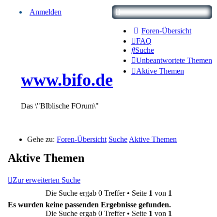
Anmelden
Foren-Übersicht
FAQ
Suche
Unbeantwortete Themen
Aktive Themen
www.bifo.de
Das \"BIblische FOrum\"
Gehe zu:
Foren-Übersicht
Suche
Aktive Themen
Aktive Themen
Zur erweiterten Suche
Die Suche ergab 0 Treffer • Seite
1
von
1
Es wurden keine passenden Ergebnisse gefunden.
Die Suche ergab 0 Treffer • Seite
1
von
1