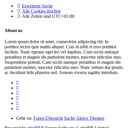
Erweiterte Suche
Alle Cookies löschen
Alle Zeiten sind
UTC+01:00
About us
Lorem ipsum dolor sit amet, consectetur adipiscing elit. In
porttitor lectus quis mattis aliquet. Cras in nibh et eros porttitor
facilisis. Nunc egestas eget leo vel dapibus. Cum sociis natoque
penatibus et magnis dis parturient montes, nascetur ridiculus mus.
Suspendisse potenti. Cum sociis natoque penatibus et magnis dis
parturient montes, nascetur ridiculus mus. Nunc rutrum dui ipsum,
ac tincidunt felis pharetra sed. Aenean viverra sagittis interdum.
Gehe zu:
Foren-Übersicht
Suche
Aktive Themen
Powered by
phpBB
® Forum Software © phpBB Limited