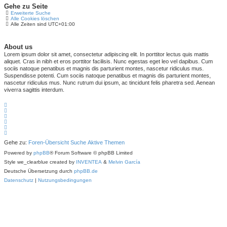
Gehe zu Seite
Erweiterte Suche
Alle Cookies löschen
Alle Zeiten sind
UTC+01:00
About us
Lorem ipsum dolor sit amet, consectetur adipiscing elit. In porttitor lectus quis mattis
aliquet. Cras in nibh et eros porttitor facilisis. Nunc egestas eget leo vel dapibus. Cum
sociis natoque penatibus et magnis dis parturient montes, nascetur ridiculus mus.
Suspendisse potenti. Cum sociis natoque penatibus et magnis dis parturient montes,
nascetur ridiculus mus. Nunc rutrum dui ipsum, ac tincidunt felis pharetra sed. Aenean
viverra sagittis interdum.
Gehe zu:
Foren-Übersicht
Suche
Aktive Themen
Powered by
phpBB
® Forum Software © phpBB Limited
Style we_clearblue created by
INVENTEA
&
Melvin García
Deutsche Übersetzung durch
phpBB.de
Datenschutz
|
Nutzungsbedingungen