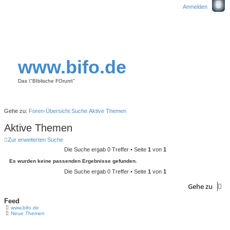
Anmelden
www.bifo.de
Das \"BIblische FOrum\"
Gehe zu:
Foren-Übersicht
Suche
Aktive Themen
Aktive Themen
Zur erweiterten Suche
Die Suche ergab 0 Treffer • Seite
1
von
1
Es wurden keine passenden Ergebnisse gefunden.
Die Suche ergab 0 Treffer • Seite
1
von
1
Gehe zu
Feed
www.bifo.de
Neue Themen