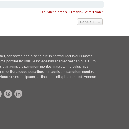
Die Suche ergab 0 Treffer • Seite
1
von
1
Gehe zu
t, consectetur adipiscing elit. In porttitor lectus quis mattis
eros porttitor facilisis. Nunc egestas eget leo vel dapibus. Cum
 et magnis dis parturient montes, nascetur ridiculus mus.
m sociis natoque penatibus et magnis dis parturient montes,
Nunc rutrum dui ipsum, ac tincidunt felis pharetra sed. Aenean
.