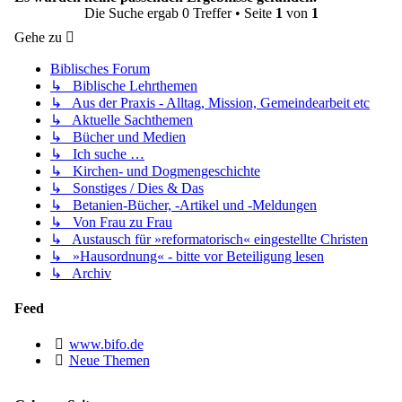
Die Suche ergab 0 Treffer • Seite
1
von
1
Gehe zu
Biblisches Forum
↳ Biblische Lehrthemen
↳ Aus der Praxis - Alltag, Mission, Gemeindearbeit etc
↳ Aktuelle Sachthemen
↳ Bücher und Medien
↳ Ich suche …
↳ Kirchen- und Dogmengeschichte
↳ Sonstiges / Dies & Das
↳ Betanien-Bücher, -Artikel und -Meldungen
↳ Von Frau zu Frau
↳ Austausch für »reformatorisch« eingestellte Christen
↳ »Hausordnung« - bitte vor Beteiligung lesen
↳ Archiv
Feed
www.bifo.de
Neue Themen