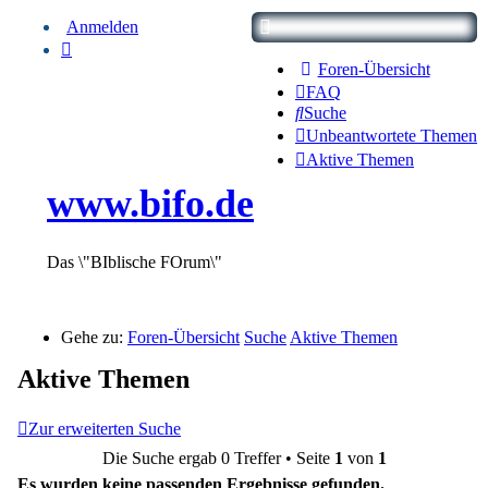
Anmelden
Foren-Übersicht
FAQ
Suche
Unbeantwortete Themen
Aktive Themen
www.bifo.de
Das \"BIblische FOrum\"
Gehe zu:
Foren-Übersicht
Suche
Aktive Themen
Aktive Themen
Zur erweiterten Suche
Die Suche ergab 0 Treffer • Seite
1
von
1
Es wurden keine passenden Ergebnisse gefunden.