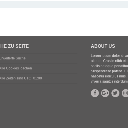
HE ZU SEITE
ABOUT US
Lorem ipsum dolor sit ame
Erweiterte Suche
aliquet. Cras in nibh et 
sociis natoque penatibus
Alle Cookies löschen
Suspendisse potenti. Cu
nascetur ridiculus mus. 
Alle Zeiten sind
UTC+01:00
viverra sagittis interdum