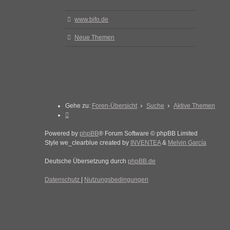
www.bifo.de
Neue Themen
Gehe zu:
Foren-Übersicht
Suche
Aktive Themen
Powered by
phpBB
® Forum Software © phpBB Limited
Style we_clearblue created by
INVENTEA
&
Melvin García
Deutsche Übersetzung durch
phpBB.de
Datenschutz
|
Nutzungsbedingungen