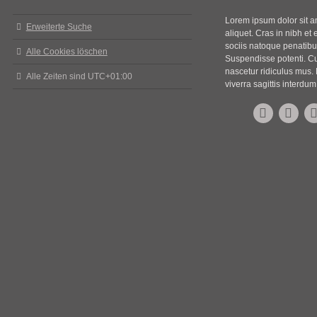
Lorem ipsum dolor sit ame
Erweiterte Suche
aliquet. Cras in nibh et 
sociis natoque penatibus
Alle Cookies löschen
Suspendisse potenti. Cu
nascetur ridiculus mus. 
Alle Zeiten sind
UTC+01:00
viverra sagittis interdum