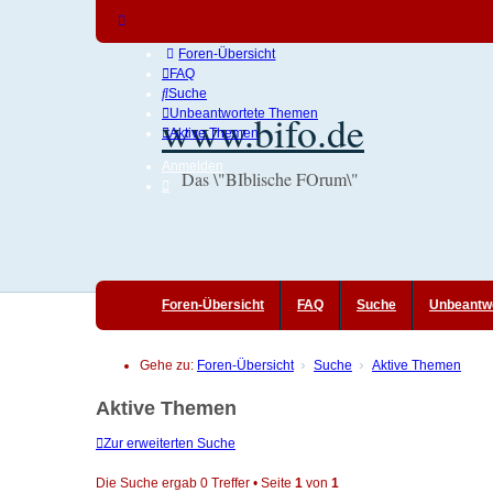
Foren-Übersicht
FAQ
Suche
www.bifo.de
Unbeantwortete Themen
Aktive Themen
Anmelden
Das \"BIblische FOrum\"
Foren-Übersicht
FAQ
Suche
Unbeantw
Gehe zu:
Foren-Übersicht
Suche
Aktive Themen
Aktive Themen
Zur erweiterten Suche
Die Suche ergab 0 Treffer • Seite
1
von
1