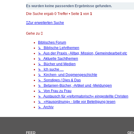
Es wurden keine passenden Ergebnisse gefunden.
Die Suche ergab 0 Treffer • Seite
1
von
1
Zur erweiterten Suche
Gehe zu
Biblisches Forum
↳ Biblische Lehrthemen
↳ Aus der Praxis - Alltag, Mission, Gemeindearbeit etc
↳ Aktuelle Sachthemen
↳ Bücher und Medien
↳ Ich suche …
↳ Kirchen- und Dogmengeschichte
↳ Sonstiges / Dies & Das
↳ Betanien-Bücher, -Artikel und -Meldungen
↳ Von Frau zu Frau
↳ Austausch für »reformatorisch« eingestellte Christen
↳ »Hausordnung« - bitte vor Beteiligung lesen
↳ Archiv
FEED
GEH