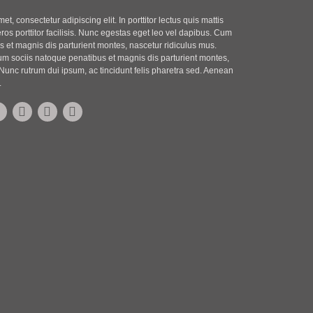
t, consectetur adipiscing elit. In porttitor lectus quis mattis
eros porttitor facilisis. Nunc egestas eget leo vel dapibus. Cum
 et magnis dis parturient montes, nascetur ridiculus mus.
m sociis natoque penatibus et magnis dis parturient montes,
Nunc rutrum dui ipsum, ac tincidunt felis pharetra sed. Aenean
.