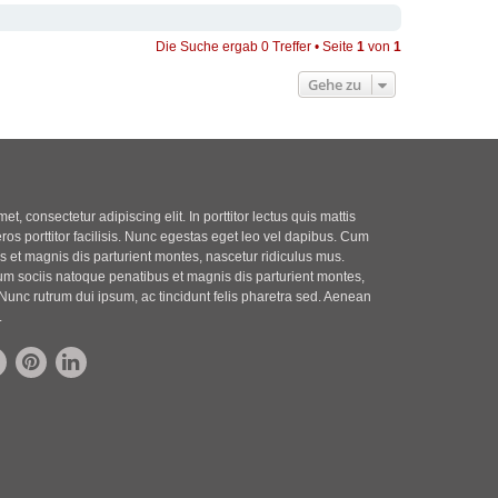
Die Suche ergab 0 Treffer • Seite
1
von
1
Gehe zu
t, consectetur adipiscing elit. In porttitor lectus quis mattis
eros porttitor facilisis. Nunc egestas eget leo vel dapibus. Cum
 et magnis dis parturient montes, nascetur ridiculus mus.
m sociis natoque penatibus et magnis dis parturient montes,
Nunc rutrum dui ipsum, ac tincidunt felis pharetra sed. Aenean
.