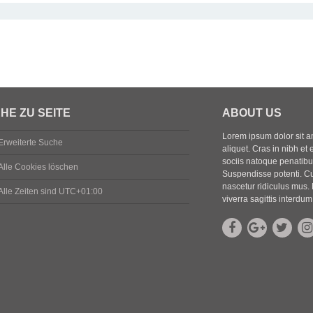
HE ZU SEITE
ABOUT US
Lorem ipsum dolor sit ame
Erweiterte Suche
aliquet. Cras in nibh et 
sociis natoque penatibus
Alle Cookies löschen
Suspendisse potenti. Cu
nascetur ridiculus mus. 
Alle Zeiten sind
UTC+01:00
viverra sagittis interdum