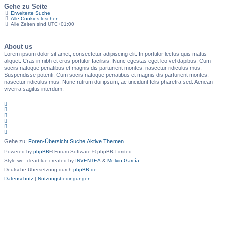
Gehe zu Seite
Erweiterte Suche
Alle Cookies löschen
Alle Zeiten sind
UTC+01:00
About us
Lorem ipsum dolor sit amet, consectetur adipiscing elit. In porttitor lectus quis mattis
aliquet. Cras in nibh et eros porttitor facilisis. Nunc egestas eget leo vel dapibus. Cum
sociis natoque penatibus et magnis dis parturient montes, nascetur ridiculus mus.
Suspendisse potenti. Cum sociis natoque penatibus et magnis dis parturient montes,
nascetur ridiculus mus. Nunc rutrum dui ipsum, ac tincidunt felis pharetra sed. Aenean
viverra sagittis interdum.
Gehe zu:
Foren-Übersicht
Suche
Aktive Themen
Powered by
phpBB
® Forum Software © phpBB Limited
Style we_clearblue created by
INVENTEA
&
Melvin García
Deutsche Übersetzung durch
phpBB.de
Datenschutz
|
Nutzungsbedingungen