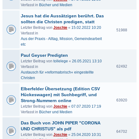
Verfasst in
Bücher und Medien
Jesus hat die Aussätzigen berührt. Das
sollten die Christen predigen, statt
Letzter Beitrag von
Joschie
«
15.02.2022 10:20
51988
Verfasst in
Aus der Praxis - Alltag, Mission, Gemeindearbeit
etc
Paul Geyser Predigten
Letzter Beitrag von
tollelege
«
26.05.2021 13:10
62492
Verfasst in
Austausch für »reformatorisch« eingestellte
Christen
Elberfelder Übersetzung (Edition CSV
Hückeswagen) mit Suchbegriff, und
Strong-Nummern online
63920
Letzter Beitrag von
Joschie
«
07.07.2020 17:19
Verfasst in
Bücher und Medien
Das Buch von JOHN PIPER "CORONA
UND CHRISTUS" als pdf
64702
Letzter Beitrag von
Joschie
«
25.04.2020 10:31