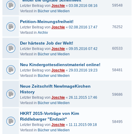
"Wider die digitale Scheinwelt"
59548
Letzter Beitrag von
Joschie
«
03.08.2016 08:16
Verfasst in
Bücher und Medien
Petition-Meinungsfreiheit!
76252
Letzter Beitrag von
Joschie
«
02.08.2016 17:47
Verfasst in
Archiv
Der härteste Job der Welt!
60533
Letzter Beitrag von
Joschie
«
09.05.2016 07:42
Verfasst in
Bücher und Medien
Neu Kindergottesdienstmateriel online!
58481
Letzter Beitrag von
Joschie
«
29.03.2016 19:23
Verfasst in
Bücher und Medien
Neue Zeitschrift NewImageKirchen
History
59686
Letzter Beitrag von
Joschie
«
26.11.2015 17:46
Verfasst in
Bücher und Medien
HKRT 2015-Vorträge von Kim
Riddlebarger "Endzeit"
58495
Letzter Beitrag von
Joschie
«
11.11.2015 09:18
Verfasst in
Bücher und Medien