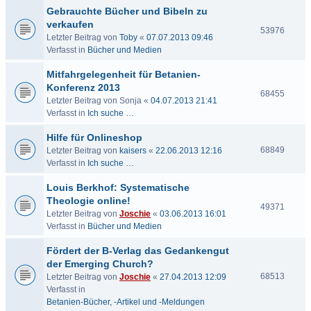
Gebrauchte Bücher und Bibeln zu
verkaufen
53976
Letzter Beitrag von
Toby
«
07.07.2013 09:46
Verfasst in
Bücher und Medien
Mitfahrgelegenheit für Betanien-
Konferenz 2013
68455
Letzter Beitrag von
Sonja
«
04.07.2013 21:41
Verfasst in
Ich suche …
Hilfe für Onlineshop
68849
Letzter Beitrag von
kaisers
«
22.06.2013 12:16
Verfasst in
Ich suche …
Louis Berkhof: Systematische
Theologie online!
49371
Letzter Beitrag von
Joschie
«
03.06.2013 16:01
Verfasst in
Bücher und Medien
Fördert der B-Verlag das Gedankengut
der Emerging Church?
68513
Letzter Beitrag von
Joschie
«
27.04.2013 12:09
Verfasst in
Betanien-Bücher, -Artikel und -Meldungen