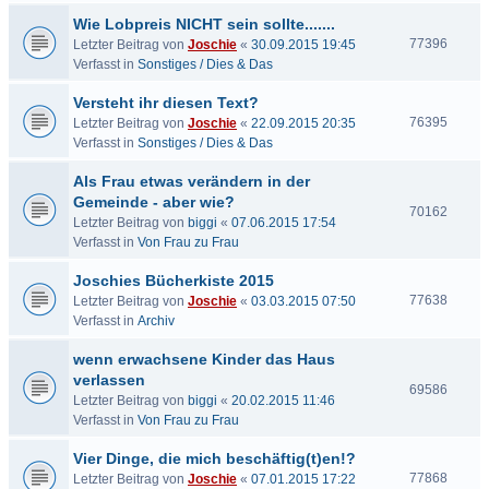
Wie Lobpreis NICHT sein sollte.......
77396
Letzter Beitrag von
Joschie
«
30.09.2015 19:45
Verfasst in
Sonstiges / Dies & Das
Versteht ihr diesen Text?
76395
Letzter Beitrag von
Joschie
«
22.09.2015 20:35
Verfasst in
Sonstiges / Dies & Das
Als Frau etwas verändern in der
Gemeinde - aber wie?
70162
Letzter Beitrag von
biggi
«
07.06.2015 17:54
Verfasst in
Von Frau zu Frau
Joschies Bücherkiste 2015
77638
Letzter Beitrag von
Joschie
«
03.03.2015 07:50
Verfasst in
Archiv
wenn erwachsene Kinder das Haus
verlassen
69586
Letzter Beitrag von
biggi
«
20.02.2015 11:46
Verfasst in
Von Frau zu Frau
Vier Dinge, die mich beschäftig(t)en!?
77868
Letzter Beitrag von
Joschie
«
07.01.2015 17:22