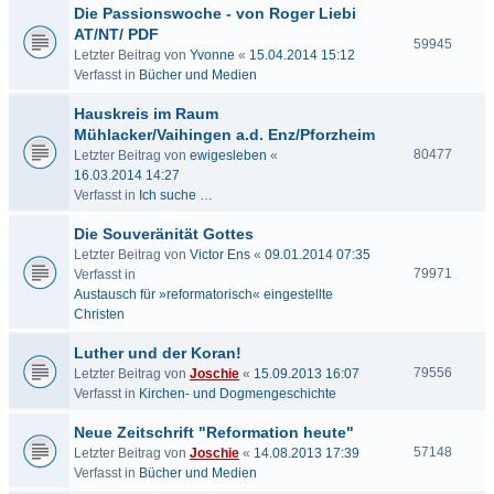
Die Passionswoche - von Roger Liebi
AT/NT/ PDF
59945
Letzter Beitrag von
Yvonne
«
15.04.2014 15:12
Verfasst in
Bücher und Medien
Hauskreis im Raum
Mühlacker/Vaihingen a.d. Enz/Pforzheim
80477
Letzter Beitrag von
ewigesleben
«
16.03.2014 14:27
Verfasst in
Ich suche …
Die Souveränität Gottes
Letzter Beitrag von
Victor Ens
«
09.01.2014 07:35
79971
Verfasst in
Austausch für »reformatorisch« eingestellte
Christen
Luther und der Koran!
79556
Letzter Beitrag von
Joschie
«
15.09.2013 16:07
Verfasst in
Kirchen- und Dogmengeschichte
Neue Zeitschrift "Reformation heute"
57148
Letzter Beitrag von
Joschie
«
14.08.2013 17:39
Verfasst in
Bücher und Medien