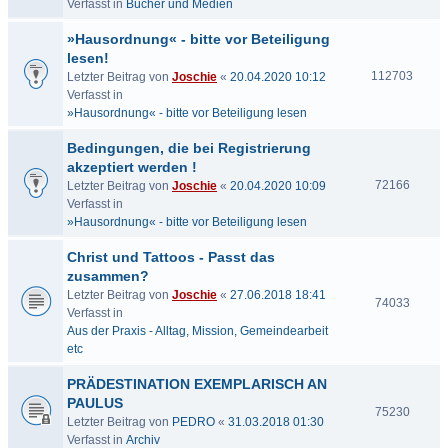
Verfasst in
Bücher und Medien
»Hausordnung« - bitte vor Beteiligung
lesen!
112703
Letzter Beitrag von
Joschie
«
20.04.2020 10:12
Verfasst in
»Hausordnung« - bitte vor Beteiligung lesen
Bedingungen, die bei Registrierung
akzeptiert werden !
72166
Letzter Beitrag von
Joschie
«
20.04.2020 10:09
Verfasst in
»Hausordnung« - bitte vor Beteiligung lesen
Christ und Tattoos - Passt das
zusammen?
Letzter Beitrag von
Joschie
«
27.06.2018 18:41
74033
Verfasst in
Aus der Praxis - Alltag, Mission, Gemeindearbeit
etc
PRÄDESTINATION EXEMPLARISCH AN
PAULUS
75230
Letzter Beitrag von
PEDRO
«
31.03.2018 01:30
Verfasst in
Archiv