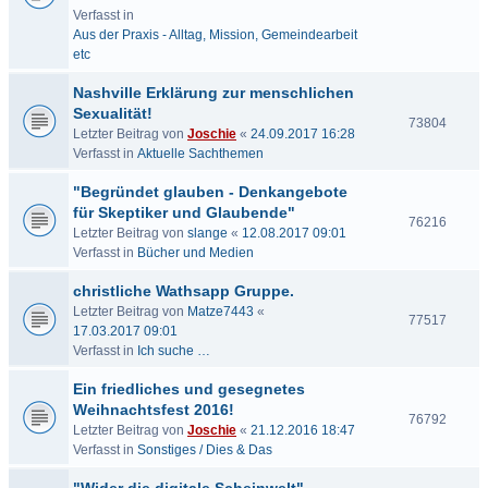
Verfasst in
Aus der Praxis - Alltag, Mission, Gemeindearbeit
etc
Nashville Erklärung zur menschlichen
Sexualität!
73804
Letzter Beitrag von
Joschie
«
24.09.2017 16:28
Verfasst in
Aktuelle Sachthemen
"Begründet glauben - Denkangebote
für Skeptiker und Glaubende"
76216
Letzter Beitrag von
slange
«
12.08.2017 09:01
Verfasst in
Bücher und Medien
christliche Wathsapp Gruppe.
Letzter Beitrag von
Matze7443
«
77517
17.03.2017 09:01
Verfasst in
Ich suche …
Ein friedliches und gesegnetes
Weihnachtsfest 2016!
76792
Letzter Beitrag von
Joschie
«
21.12.2016 18:47
Verfasst in
Sonstiges / Dies & Das