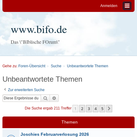
Anmelden
www.bifo.de
Das \"BIblische FOrum\"
Gehe zu:
Foren-Übersicht
Suche
Unbeantwortete Themen
Unbeantwortete Themen
Zur erweiterten Suche
Suche
Erweiterte Suche
1
2
3
4
5
Nächste
Die Suche ergab 211 Treffer
Themen
Joschies Februarverlosung 2026