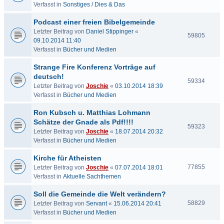
Verfasst in
Sonstiges / Dies & Das
Podcast einer freien Bibelgemeinde
Letzter Beitrag von
Daniel Stippinger
«
59805
09.10.2014 11:40
Verfasst in
Bücher und Medien
Strange Fire Konferenz Vorträge auf
deutsch!
59334
Letzter Beitrag von
Joschie
«
03.10.2014 18:39
Verfasst in
Bücher und Medien
Ron Kubsch u. Matthias Lohmann
Schätze der Gnade als Pdf!!!!
59323
Letzter Beitrag von
Joschie
«
18.07.2014 20:32
Verfasst in
Bücher und Medien
Kirche für Atheisten
77855
Letzter Beitrag von
Joschie
«
07.07.2014 18:01
Verfasst in
Aktuelle Sachthemen
Soll die Gemeinde die Welt verändern?
58829
Letzter Beitrag von
Servant
«
15.06.2014 20:41
Verfasst in
Bücher und Medien