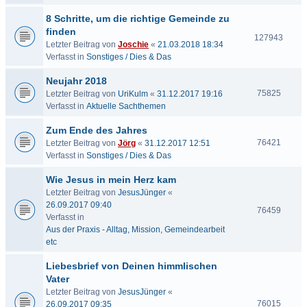
8 Schritte, um die richtige Gemeinde zu
finden
127943
Letzter Beitrag von
Joschie
«
21.03.2018 18:34
Verfasst in
Sonstiges / Dies & Das
Neujahr 2018
75825
Letzter Beitrag von
UriKulm
«
31.12.2017 19:16
Verfasst in
Aktuelle Sachthemen
Zum Ende des Jahres
76421
Letzter Beitrag von
Jörg
«
31.12.2017 12:51
Verfasst in
Sonstiges / Dies & Das
Wie Jesus in mein Herz kam
Letzter Beitrag von
JesusJünger
«
26.09.2017 09:40
76459
Verfasst in
Aus der Praxis - Alltag, Mission, Gemeindearbeit
etc
Liebesbrief von Deinen himmlischen
Vater
Letzter Beitrag von
JesusJünger
«
76015
26.09.2017 09:35