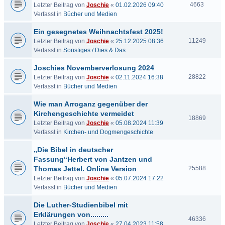
4663
Letzter Beitrag von
Joschie
«
01.02.2026 09:40
Verfasst in
Bücher und Medien
Ein gesegnetes Weihnachtsfest 2025!
11249
Letzter Beitrag von
Joschie
«
25.12.2025 08:36
Verfasst in
Sonstiges / Dies & Das
Joschies Novemberverlosung 2024
28822
Letzter Beitrag von
Joschie
«
02.11.2024 16:38
Verfasst in
Bücher und Medien
Wie man Arroganz gegenüber der
Kirchengeschichte vermeidet
18869
Letzter Beitrag von
Joschie
«
05.08.2024 11:39
Verfasst in
Kirchen- und Dogmengeschichte
„Die Bibel in deutscher
Fassung“Herbert von Jantzen und
Thomas Jettel. Online Version
25588
Letzter Beitrag von
Joschie
«
05.07.2024 17:22
Verfasst in
Bücher und Medien
Die Luther-Studienbibel mit
Erklärungen von.........
46336
Letzter Beitrag von
Joschie
«
27.04.2023 11:58