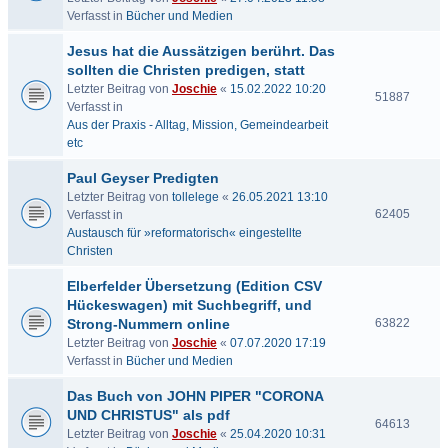
Verfasst in
Bücher und Medien
Jesus hat die Aussätzigen berührt. Das
sollten die Christen predigen, statt
Letzter Beitrag von
Joschie
«
15.02.2022 10:20
51887
Verfasst in
Aus der Praxis - Alltag, Mission, Gemeindearbeit
etc
Paul Geyser Predigten
Letzter Beitrag von
tollelege
«
26.05.2021 13:10
62405
Verfasst in
Austausch für »reformatorisch« eingestellte
Christen
Elberfelder Übersetzung (Edition CSV
Hückeswagen) mit Suchbegriff, und
Strong-Nummern online
63822
Letzter Beitrag von
Joschie
«
07.07.2020 17:19
Verfasst in
Bücher und Medien
Das Buch von JOHN PIPER "CORONA
UND CHRISTUS" als pdf
64613
Letzter Beitrag von
Joschie
«
25.04.2020 10:31