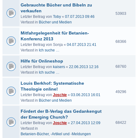
Gebrauchte Bücher und Bibeln zu
verkaufen
53903
Letzter Beitrag von
Toby
«
07.07.2013 09:46
Verfasst in
Bücher und Medien
Mitfahrgelegenheit für Betanien-
Konferenz 2013
68366
Letzter Beitrag von
Sonja
«
04.07.2013 21:41
Verfasst in
Ich suche …
Hilfe für Onlineshop
68760
Letzter Beitrag von
kaisers
«
22.06.2013 12:16
Verfasst in
Ich suche …
Louis Berkhof: Systematische
Theologie online!
49296
Letzter Beitrag von
Joschie
«
03.06.2013 16:01
Verfasst in
Bücher und Medien
Fördert der B-Verlag das Gedankengut
der Emerging Church?
68422
Letzter Beitrag von
Joschie
«
27.04.2013 12:09
Verfasst in
Betanien-Bücher, -Artikel und -Meldungen