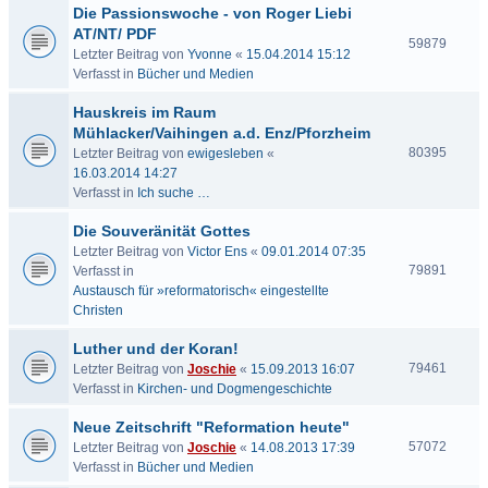
Die Passionswoche - von Roger Liebi
AT/NT/ PDF
59879
Letzter Beitrag von
Yvonne
«
15.04.2014 15:12
Verfasst in
Bücher und Medien
Hauskreis im Raum
Mühlacker/Vaihingen a.d. Enz/Pforzheim
80395
Letzter Beitrag von
ewigesleben
«
16.03.2014 14:27
Verfasst in
Ich suche …
Die Souveränität Gottes
Letzter Beitrag von
Victor Ens
«
09.01.2014 07:35
79891
Verfasst in
Austausch für »reformatorisch« eingestellte
Christen
Luther und der Koran!
79461
Letzter Beitrag von
Joschie
«
15.09.2013 16:07
Verfasst in
Kirchen- und Dogmengeschichte
Neue Zeitschrift "Reformation heute"
57072
Letzter Beitrag von
Joschie
«
14.08.2013 17:39
Verfasst in
Bücher und Medien