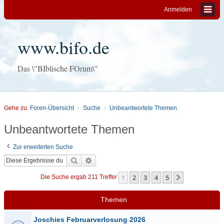
Anmelden
www.bifo.de
Das \"BIblische FOrum\"
Gehe zu:
Foren-Übersicht
Suche
Unbeantwortete Themen
Unbeantwortete Themen
Zur erweiterten Suche
Suche
Erweiterte Suche
1
2
3
4
5
Nächste
Die Suche ergab 211 Treffer
Themen
Joschies Februarverlosung 2026