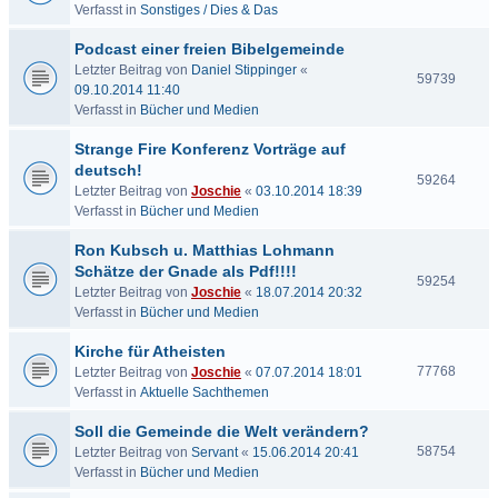
Verfasst in
Sonstiges / Dies & Das
Podcast einer freien Bibelgemeinde
Letzter Beitrag von
Daniel Stippinger
«
59739
09.10.2014 11:40
Verfasst in
Bücher und Medien
Strange Fire Konferenz Vorträge auf
deutsch!
59264
Letzter Beitrag von
Joschie
«
03.10.2014 18:39
Verfasst in
Bücher und Medien
Ron Kubsch u. Matthias Lohmann
Schätze der Gnade als Pdf!!!!
59254
Letzter Beitrag von
Joschie
«
18.07.2014 20:32
Verfasst in
Bücher und Medien
Kirche für Atheisten
77768
Letzter Beitrag von
Joschie
«
07.07.2014 18:01
Verfasst in
Aktuelle Sachthemen
Soll die Gemeinde die Welt verändern?
58754
Letzter Beitrag von
Servant
«
15.06.2014 20:41
Verfasst in
Bücher und Medien