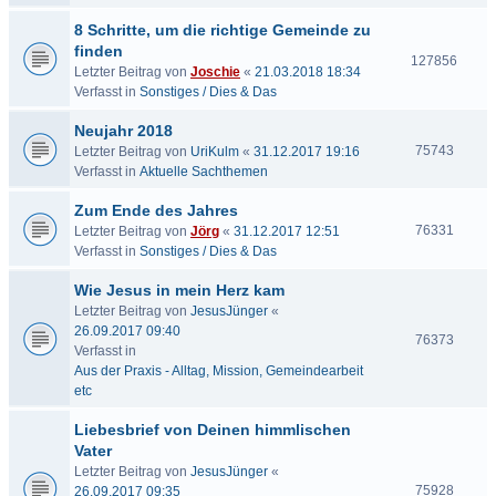
8 Schritte, um die richtige Gemeinde zu
finden
127856
Letzter Beitrag von
Joschie
«
21.03.2018 18:34
Verfasst in
Sonstiges / Dies & Das
Neujahr 2018
75743
Letzter Beitrag von
UriKulm
«
31.12.2017 19:16
Verfasst in
Aktuelle Sachthemen
Zum Ende des Jahres
76331
Letzter Beitrag von
Jörg
«
31.12.2017 12:51
Verfasst in
Sonstiges / Dies & Das
Wie Jesus in mein Herz kam
Letzter Beitrag von
JesusJünger
«
26.09.2017 09:40
76373
Verfasst in
Aus der Praxis - Alltag, Mission, Gemeindearbeit
etc
Liebesbrief von Deinen himmlischen
Vater
Letzter Beitrag von
JesusJünger
«
75928
26.09.2017 09:35