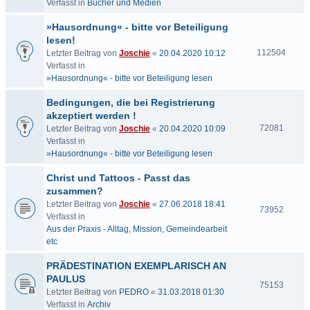
Verfasst in
Bücher und Medien
»Hausordnung« - bitte vor Beteiligung
lesen!
112504
Letzter Beitrag von
Joschie
«
20.04.2020 10:12
Verfasst in
»Hausordnung« - bitte vor Beteiligung lesen
Bedingungen, die bei Registrierung
akzeptiert werden !
72081
Letzter Beitrag von
Joschie
«
20.04.2020 10:09
Verfasst in
»Hausordnung« - bitte vor Beteiligung lesen
Christ und Tattoos - Passt das
zusammen?
Letzter Beitrag von
Joschie
«
27.06.2018 18:41
73952
Verfasst in
Aus der Praxis - Alltag, Mission, Gemeindearbeit
etc
PRÄDESTINATION EXEMPLARISCH AN
PAULUS
75153
Letzter Beitrag von
PEDRO
«
31.03.2018 01:30
Verfasst in
Archiv