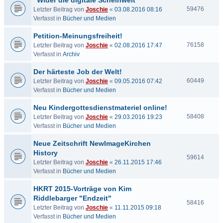
"Wider die digitale Scheinwelt"
59476
Letzter Beitrag von
Joschie
«
03.08.2016 08:16
Verfasst in
Bücher und Medien
Petition-Meinungsfreiheit!
76158
Letzter Beitrag von
Joschie
«
02.08.2016 17:47
Verfasst in
Archiv
Der härteste Job der Welt!
60449
Letzter Beitrag von
Joschie
«
09.05.2016 07:42
Verfasst in
Bücher und Medien
Neu Kindergottesdienstmateriel online!
58408
Letzter Beitrag von
Joschie
«
29.03.2016 19:23
Verfasst in
Bücher und Medien
Neue Zeitschrift NewImageKirchen
History
59614
Letzter Beitrag von
Joschie
«
26.11.2015 17:46
Verfasst in
Bücher und Medien
HKRT 2015-Vorträge von Kim
Riddlebarger "Endzeit"
58416
Letzter Beitrag von
Joschie
«
11.11.2015 09:18
Verfasst in
Bücher und Medien