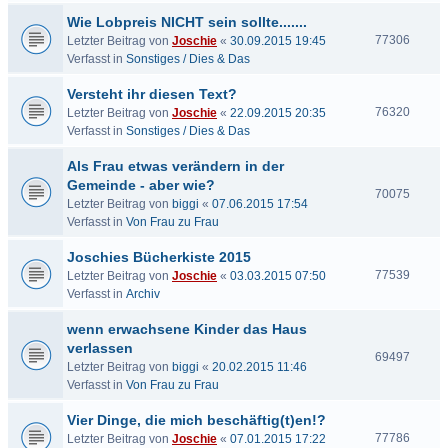
Wie Lobpreis NICHT sein sollte.......
77306
Letzter Beitrag von
Joschie
«
30.09.2015 19:45
Verfasst in
Sonstiges / Dies & Das
Versteht ihr diesen Text?
76320
Letzter Beitrag von
Joschie
«
22.09.2015 20:35
Verfasst in
Sonstiges / Dies & Das
Als Frau etwas verändern in der
Gemeinde - aber wie?
70075
Letzter Beitrag von
biggi
«
07.06.2015 17:54
Verfasst in
Von Frau zu Frau
Joschies Bücherkiste 2015
77539
Letzter Beitrag von
Joschie
«
03.03.2015 07:50
Verfasst in
Archiv
wenn erwachsene Kinder das Haus
verlassen
69497
Letzter Beitrag von
biggi
«
20.02.2015 11:46
Verfasst in
Von Frau zu Frau
Vier Dinge, die mich beschäftig(t)en!?
77786
Letzter Beitrag von
Joschie
«
07.01.2015 17:22