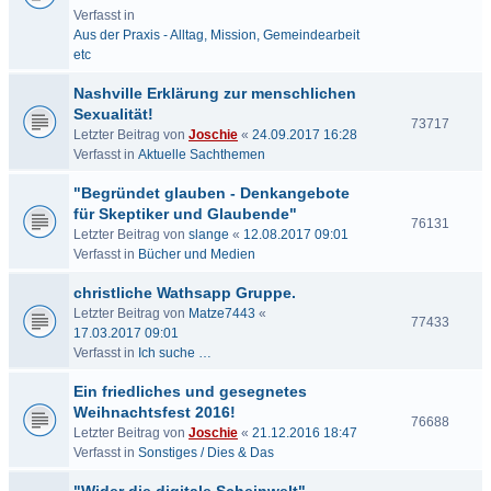
Verfasst in
Aus der Praxis - Alltag, Mission, Gemeindearbeit
etc
Nashville Erklärung zur menschlichen
Sexualität!
73717
Letzter Beitrag von
Joschie
«
24.09.2017 16:28
Verfasst in
Aktuelle Sachthemen
"Begründet glauben - Denkangebote
für Skeptiker und Glaubende"
76131
Letzter Beitrag von
slange
«
12.08.2017 09:01
Verfasst in
Bücher und Medien
christliche Wathsapp Gruppe.
Letzter Beitrag von
Matze7443
«
77433
17.03.2017 09:01
Verfasst in
Ich suche …
Ein friedliches und gesegnetes
Weihnachtsfest 2016!
76688
Letzter Beitrag von
Joschie
«
21.12.2016 18:47
Verfasst in
Sonstiges / Dies & Das