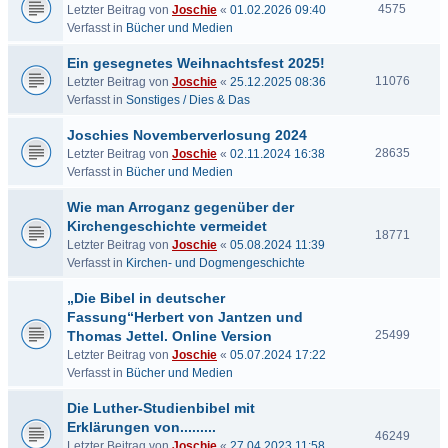
4575
Letzter Beitrag von
Joschie
«
01.02.2026 09:40
Verfasst in
Bücher und Medien
Ein gesegnetes Weihnachtsfest 2025!
11076
Letzter Beitrag von
Joschie
«
25.12.2025 08:36
Verfasst in
Sonstiges / Dies & Das
Joschies Novemberverlosung 2024
28635
Letzter Beitrag von
Joschie
«
02.11.2024 16:38
Verfasst in
Bücher und Medien
Wie man Arroganz gegenüber der
Kirchengeschichte vermeidet
18771
Letzter Beitrag von
Joschie
«
05.08.2024 11:39
Verfasst in
Kirchen- und Dogmengeschichte
„Die Bibel in deutscher
Fassung“Herbert von Jantzen und
Thomas Jettel. Online Version
25499
Letzter Beitrag von
Joschie
«
05.07.2024 17:22
Verfasst in
Bücher und Medien
Die Luther-Studienbibel mit
Erklärungen von.........
46249
Letzter Beitrag von
Joschie
«
27.04.2023 11:58