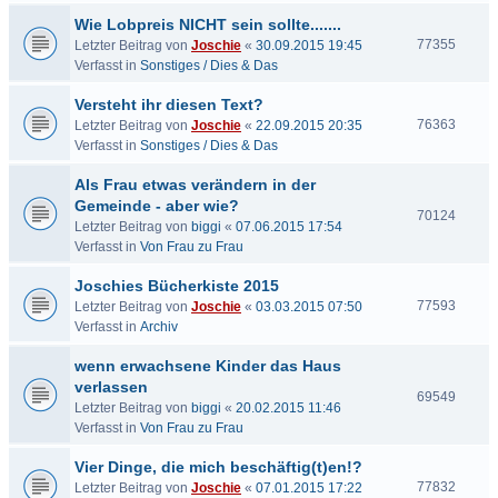
Wie Lobpreis NICHT sein sollte.......
77355
Letzter Beitrag von
Joschie
«
30.09.2015 19:45
Verfasst in
Sonstiges / Dies & Das
Versteht ihr diesen Text?
76363
Letzter Beitrag von
Joschie
«
22.09.2015 20:35
Verfasst in
Sonstiges / Dies & Das
Als Frau etwas verändern in der
Gemeinde - aber wie?
70124
Letzter Beitrag von
biggi
«
07.06.2015 17:54
Verfasst in
Von Frau zu Frau
Joschies Bücherkiste 2015
77593
Letzter Beitrag von
Joschie
«
03.03.2015 07:50
Verfasst in
Archiv
wenn erwachsene Kinder das Haus
verlassen
69549
Letzter Beitrag von
biggi
«
20.02.2015 11:46
Verfasst in
Von Frau zu Frau
Vier Dinge, die mich beschäftig(t)en!?
77832
Letzter Beitrag von
Joschie
«
07.01.2015 17:22