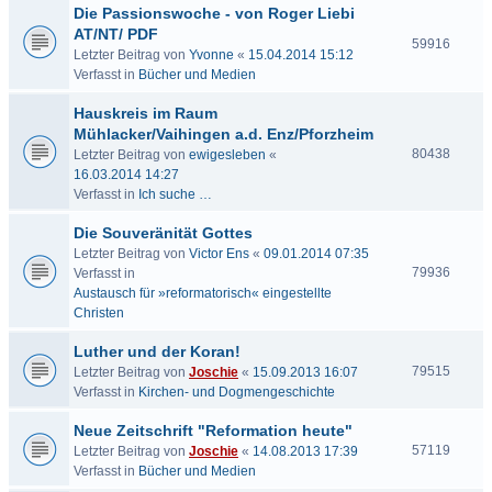
Die Passionswoche - von Roger Liebi
AT/NT/ PDF
59916
Letzter Beitrag von
Yvonne
«
15.04.2014 15:12
Verfasst in
Bücher und Medien
Hauskreis im Raum
Mühlacker/Vaihingen a.d. Enz/Pforzheim
80438
Letzter Beitrag von
ewigesleben
«
16.03.2014 14:27
Verfasst in
Ich suche …
Die Souveränität Gottes
Letzter Beitrag von
Victor Ens
«
09.01.2014 07:35
79936
Verfasst in
Austausch für »reformatorisch« eingestellte
Christen
Luther und der Koran!
79515
Letzter Beitrag von
Joschie
«
15.09.2013 16:07
Verfasst in
Kirchen- und Dogmengeschichte
Neue Zeitschrift "Reformation heute"
57119
Letzter Beitrag von
Joschie
«
14.08.2013 17:39
Verfasst in
Bücher und Medien