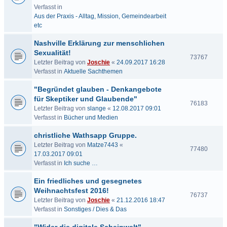
Verfasst in
Aus der Praxis - Alltag, Mission, Gemeindearbeit
etc
Nashville Erklärung zur menschlichen
Sexualität!
73767
Letzter Beitrag von
Joschie
«
24.09.2017 16:28
Verfasst in
Aktuelle Sachthemen
"Begründet glauben - Denkangebote
für Skeptiker und Glaubende"
76183
Letzter Beitrag von
slange
«
12.08.2017 09:01
Verfasst in
Bücher und Medien
christliche Wathsapp Gruppe.
Letzter Beitrag von
Matze7443
«
77480
17.03.2017 09:01
Verfasst in
Ich suche …
Ein friedliches und gesegnetes
Weihnachtsfest 2016!
76737
Letzter Beitrag von
Joschie
«
21.12.2016 18:47
Verfasst in
Sonstiges / Dies & Das