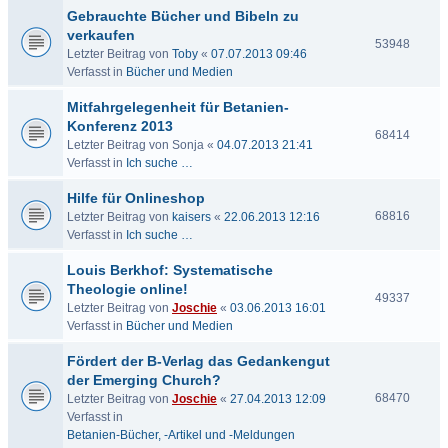
Gebrauchte Bücher und Bibeln zu
verkaufen
53948
Letzter Beitrag von
Toby
«
07.07.2013 09:46
Verfasst in
Bücher und Medien
Mitfahrgelegenheit für Betanien-
Konferenz 2013
68414
Letzter Beitrag von
Sonja
«
04.07.2013 21:41
Verfasst in
Ich suche …
Hilfe für Onlineshop
68816
Letzter Beitrag von
kaisers
«
22.06.2013 12:16
Verfasst in
Ich suche …
Louis Berkhof: Systematische
Theologie online!
49337
Letzter Beitrag von
Joschie
«
03.06.2013 16:01
Verfasst in
Bücher und Medien
Fördert der B-Verlag das Gedankengut
der Emerging Church?
68470
Letzter Beitrag von
Joschie
«
27.04.2013 12:09
Verfasst in
Betanien-Bücher, -Artikel und -Meldungen