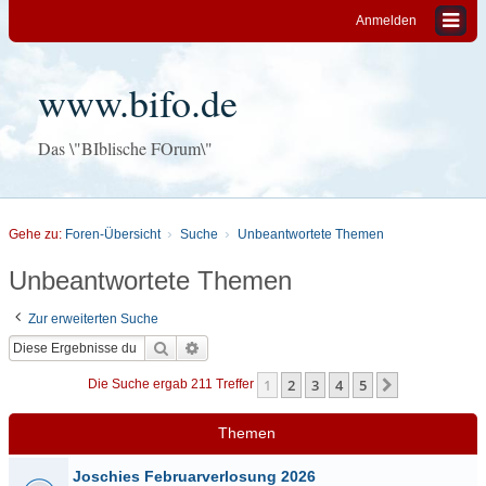
Anmelden
www.bifo.de
Das \"BIblische FOrum\"
Gehe zu:
Foren-Übersicht
Suche
Unbeantwortete Themen
Unbeantwortete Themen
Zur erweiterten Suche
Suche
Erweiterte Suche
1
2
3
4
5
Nächste
Die Suche ergab 211 Treffer
Themen
Joschies Februarverlosung 2026