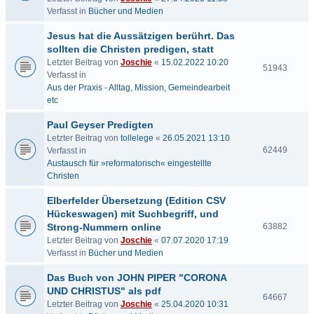
Verfasst in
Bücher und Medien
Jesus hat die Aussätzigen berührt. Das
sollten die Christen predigen, statt
Letzter Beitrag von
Joschie
«
15.02.2022 10:20
51943
Verfasst in
Aus der Praxis - Alltag, Mission, Gemeindearbeit
etc
Paul Geyser Predigten
Letzter Beitrag von
tollelege
«
26.05.2021 13:10
62449
Verfasst in
Austausch für »reformatorisch« eingestellte
Christen
Elberfelder Übersetzung (Edition CSV
Hückeswagen) mit Suchbegriff, und
Strong-Nummern online
63882
Letzter Beitrag von
Joschie
«
07.07.2020 17:19
Verfasst in
Bücher und Medien
Das Buch von JOHN PIPER "CORONA
UND CHRISTUS" als pdf
64667
Letzter Beitrag von
Joschie
«
25.04.2020 10:31