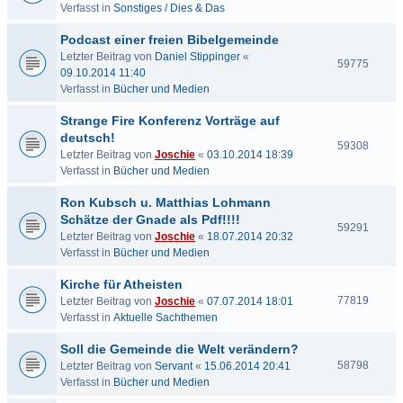
Verfasst in
Sonstiges / Dies & Das
Podcast einer freien Bibelgemeinde
Letzter Beitrag von
Daniel Stippinger
«
59775
09.10.2014 11:40
Verfasst in
Bücher und Medien
Strange Fire Konferenz Vorträge auf
deutsch!
59308
Letzter Beitrag von
Joschie
«
03.10.2014 18:39
Verfasst in
Bücher und Medien
Ron Kubsch u. Matthias Lohmann
Schätze der Gnade als Pdf!!!!
59291
Letzter Beitrag von
Joschie
«
18.07.2014 20:32
Verfasst in
Bücher und Medien
Kirche für Atheisten
77819
Letzter Beitrag von
Joschie
«
07.07.2014 18:01
Verfasst in
Aktuelle Sachthemen
Soll die Gemeinde die Welt verändern?
58798
Letzter Beitrag von
Servant
«
15.06.2014 20:41
Verfasst in
Bücher und Medien