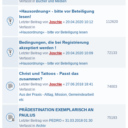
Verfasst in
Bücher und Medien
»Hausordnung« - bitte vor Beteiligung
lesen!
112620
Letzter Beitrag von
Joschie
«
20.04.2020 10:12
Verfasst in
»Hausordnung« - bitte vor Beteiligung lesen
Bedingungen, die bei Registrierung
akzeptiert werden !
72133
Letzter Beitrag von
Joschie
«
20.04.2020 10:09
Verfasst in
»Hausordnung« - bitte vor Beteiligung lesen
Christ und Tattoos - Passt das
zusammen?
Letzter Beitrag von
Joschie
«
27.06.2018 18:41
74003
Verfasst in
Aus der Praxis - Alltag, Mission, Gemeindearbeit
etc
PRÄDESTINATION EXEMPLARISCH AN
PAULUS
75193
Letzter Beitrag von
PEDRO
«
31.03.2018 01:30
Verfasst in
Archiv