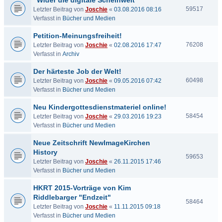
"Wider die digitale Scheinwelt"
59517
Letzter Beitrag von
Joschie
«
03.08.2016 08:16
Verfasst in
Bücher und Medien
Petition-Meinungsfreiheit!
76208
Letzter Beitrag von
Joschie
«
02.08.2016 17:47
Verfasst in
Archiv
Der härteste Job der Welt!
60498
Letzter Beitrag von
Joschie
«
09.05.2016 07:42
Verfasst in
Bücher und Medien
Neu Kindergottesdienstmateriel online!
58454
Letzter Beitrag von
Joschie
«
29.03.2016 19:23
Verfasst in
Bücher und Medien
Neue Zeitschrift NewImageKirchen
History
59653
Letzter Beitrag von
Joschie
«
26.11.2015 17:46
Verfasst in
Bücher und Medien
HKRT 2015-Vorträge von Kim
Riddlebarger "Endzeit"
58464
Letzter Beitrag von
Joschie
«
11.11.2015 09:18
Verfasst in
Bücher und Medien