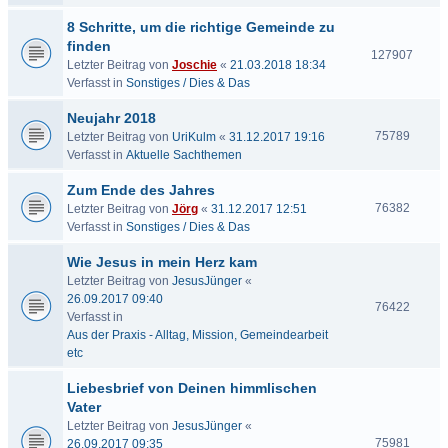
8 Schritte, um die richtige Gemeinde zu
finden
127907
Letzter Beitrag von
Joschie
«
21.03.2018 18:34
Verfasst in
Sonstiges / Dies & Das
Neujahr 2018
75789
Letzter Beitrag von
UriKulm
«
31.12.2017 19:16
Verfasst in
Aktuelle Sachthemen
Zum Ende des Jahres
76382
Letzter Beitrag von
Jörg
«
31.12.2017 12:51
Verfasst in
Sonstiges / Dies & Das
Wie Jesus in mein Herz kam
Letzter Beitrag von
JesusJünger
«
26.09.2017 09:40
76422
Verfasst in
Aus der Praxis - Alltag, Mission, Gemeindearbeit
etc
Liebesbrief von Deinen himmlischen
Vater
Letzter Beitrag von
JesusJünger
«
75981
26.09.2017 09:35