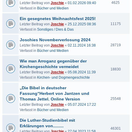
4625
Letzter Beitrag von
Joschie
«
01.02.2026 09:40
Verfasst in
Bücher und Medien
Ein gesegnetes Weihnachtsfest 2025!
11175
Letzter Beitrag von
Joschie
«
25.12.2025 08:36
Verfasst in
Sonstiges / Dies & Das
Joschies Novemberverlosung 2024
28719
Letzter Beitrag von
Joschie
«
02.11.2024 16:38
Verfasst in
Bücher und Medien
Wie man Arroganz gegenüber der
Kirchengeschichte vermeidet
18830
Letzter Beitrag von
Joschie
«
05.08.2024 11:39
Verfasst in
Kirchen- und Dogmengeschichte
„Die Bibel in deutscher
Fassung“Herbert von Jantzen und
Thomas Jettel. Online Version
25548
Letzter Beitrag von
Joschie
«
05.07.2024 17:22
Verfasst in
Bücher und Medien
Die Luther-Studienbibel mit
Erklärungen von.........
46301
Letzter Beitrag von
Joschie
«
27.04.2023 11:58