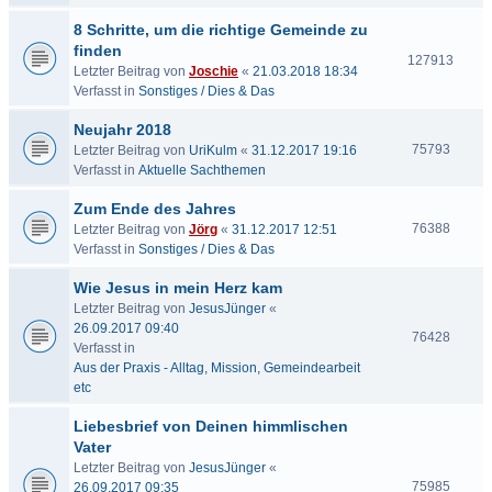
8 Schritte, um die richtige Gemeinde zu
finden
127913
Letzter Beitrag von
Joschie
«
21.03.2018 18:34
Verfasst in
Sonstiges / Dies & Das
Neujahr 2018
75793
Letzter Beitrag von
UriKulm
«
31.12.2017 19:16
Verfasst in
Aktuelle Sachthemen
Zum Ende des Jahres
76388
Letzter Beitrag von
Jörg
«
31.12.2017 12:51
Verfasst in
Sonstiges / Dies & Das
Wie Jesus in mein Herz kam
Letzter Beitrag von
JesusJünger
«
26.09.2017 09:40
76428
Verfasst in
Aus der Praxis - Alltag, Mission, Gemeindearbeit
etc
Liebesbrief von Deinen himmlischen
Vater
Letzter Beitrag von
JesusJünger
«
75985
26.09.2017 09:35