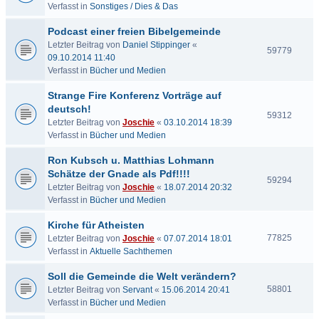
Verfasst in
Sonstiges / Dies & Das
Podcast einer freien Bibelgemeinde
Letzter Beitrag von
Daniel Stippinger
«
59779
09.10.2014 11:40
Verfasst in
Bücher und Medien
Strange Fire Konferenz Vorträge auf
deutsch!
59312
Letzter Beitrag von
Joschie
«
03.10.2014 18:39
Verfasst in
Bücher und Medien
Ron Kubsch u. Matthias Lohmann
Schätze der Gnade als Pdf!!!!
59294
Letzter Beitrag von
Joschie
«
18.07.2014 20:32
Verfasst in
Bücher und Medien
Kirche für Atheisten
77825
Letzter Beitrag von
Joschie
«
07.07.2014 18:01
Verfasst in
Aktuelle Sachthemen
Soll die Gemeinde die Welt verändern?
58801
Letzter Beitrag von
Servant
«
15.06.2014 20:41
Verfasst in
Bücher und Medien