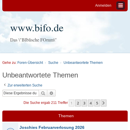
Anmelden
www.bifo.de
Das \"BIblische FOrum\"
Gehe zu:
Foren-Übersicht
Suche
Unbeantwortete Themen
Unbeantwortete Themen
Zur erweiterten Suche
Suche
Erweiterte Suche
1
2
3
4
5
Nächste
Die Suche ergab 211 Treffer
Themen
Joschies Februarverlosung 2026