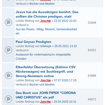
Verfasst in
Bücher und Medien
Jesus hat die Aussätzigen berührt. Das
sollten die Christen predigen, statt
Letzter Beitrag von
Joschie
«
15.02.2022 10:20
51948
Verfasst in
Aus der Praxis - Alltag, Mission, Gemeindearbeit
etc
Paul Geyser Predigten
Letzter Beitrag von
tollelege
«
26.05.2021 13:10
62452
Verfasst in
Austausch für »reformatorisch« eingestellte
Christen
Elberfelder Übersetzung (Edition CSV
Hückeswagen) mit Suchbegriff, und
Strong-Nummern online
63888
Letzter Beitrag von
Joschie
«
07.07.2020 17:19
Verfasst in
Bücher und Medien
Das Buch von JOHN PIPER "CORONA
UND CHRISTUS" als pdf
64672
Letzter Beitrag von
Joschie
«
25.04.2020 10:31