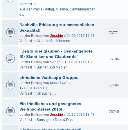
Verfasst in
Aus der Praxis - Alltag, Mission, Gemeindearbeit
etc
Nashville Erklärung zur menschlichen
Sexualität!
73771
Letzter Beitrag von
Joschie
«
24.09.2017 16:28
Verfasst in
Aktuelle Sachthemen
"Begründet glauben - Denkangebote
für Skeptiker und Glaubende"
76186
Letzter Beitrag von
slange
«
12.08.2017 09:01
Verfasst in
Bücher und Medien
christliche Wathsapp Gruppe.
Letzter Beitrag von
Matze7443
«
77484
17.03.2017 09:01
Verfasst in
Ich suche …
Ein friedliches und gesegnetes
Weihnachtsfest 2016!
76745
Letzter Beitrag von
Joschie
«
21.12.2016 18:47
Verfasst in
Sonstiges / Dies & Das