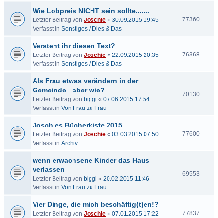
Wie Lobpreis NICHT sein sollte.......
77360
Letzter Beitrag von
Joschie
«
30.09.2015 19:45
Verfasst in
Sonstiges / Dies & Das
Versteht ihr diesen Text?
76368
Letzter Beitrag von
Joschie
«
22.09.2015 20:35
Verfasst in
Sonstiges / Dies & Das
Als Frau etwas verändern in der
Gemeinde - aber wie?
70130
Letzter Beitrag von
biggi
«
07.06.2015 17:54
Verfasst in
Von Frau zu Frau
Joschies Bücherkiste 2015
77600
Letzter Beitrag von
Joschie
«
03.03.2015 07:50
Verfasst in
Archiv
wenn erwachsene Kinder das Haus
verlassen
69553
Letzter Beitrag von
biggi
«
20.02.2015 11:46
Verfasst in
Von Frau zu Frau
Vier Dinge, die mich beschäftig(t)en!?
77837
Letzter Beitrag von
Joschie
«
07.01.2015 17:22