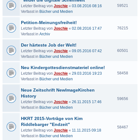
"Wider die digitale Scheinwelt"
59521
Letzter Beitrag von
Joschie
«
03.08.2016 08:16
Verfasst in
Bücher und Medien
Petition-Meinungsfreiheit!
76215
Letzter Beitrag von
Joschie
«
02.08.2016 17:47
Verfasst in
Archiv
Der härteste Job der Welt!
60501
Letzter Beitrag von
Joschie
«
09.05.2016 07:42
Verfasst in
Bücher und Medien
Neu Kindergottesdienstmateriel online!
58458
Letzter Beitrag von
Joschie
«
29.03.2016 19:23
Verfasst in
Bücher und Medien
Neue Zeitschrift NewImageKirchen
History
59656
Letzter Beitrag von
Joschie
«
26.11.2015 17:46
Verfasst in
Bücher und Medien
HKRT 2015-Vorträge von Kim
Riddlebarger "Endzeit"
58467
Letzter Beitrag von
Joschie
«
11.11.2015 09:18
Verfasst in
Bücher und Medien