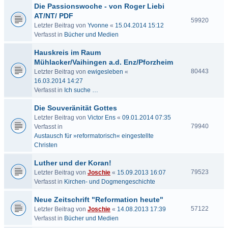
Die Passionswoche - von Roger Liebi
AT/NT/ PDF
59920
Letzter Beitrag von
Yvonne
«
15.04.2014 15:12
Verfasst in
Bücher und Medien
Hauskreis im Raum
Mühlacker/Vaihingen a.d. Enz/Pforzheim
80443
Letzter Beitrag von
ewigesleben
«
16.03.2014 14:27
Verfasst in
Ich suche …
Die Souveränität Gottes
Letzter Beitrag von
Victor Ens
«
09.01.2014 07:35
79940
Verfasst in
Austausch für »reformatorisch« eingestellte
Christen
Luther und der Koran!
79523
Letzter Beitrag von
Joschie
«
15.09.2013 16:07
Verfasst in
Kirchen- und Dogmengeschichte
Neue Zeitschrift "Reformation heute"
57122
Letzter Beitrag von
Joschie
«
14.08.2013 17:39
Verfasst in
Bücher und Medien