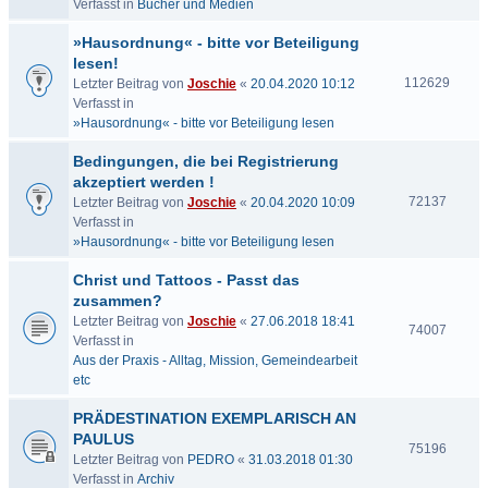
Verfasst in
Bücher und Medien
»Hausordnung« - bitte vor Beteiligung
lesen!
112629
Letzter Beitrag von
Joschie
«
20.04.2020 10:12
Verfasst in
»Hausordnung« - bitte vor Beteiligung lesen
Bedingungen, die bei Registrierung
akzeptiert werden !
72137
Letzter Beitrag von
Joschie
«
20.04.2020 10:09
Verfasst in
»Hausordnung« - bitte vor Beteiligung lesen
Christ und Tattoos - Passt das
zusammen?
Letzter Beitrag von
Joschie
«
27.06.2018 18:41
74007
Verfasst in
Aus der Praxis - Alltag, Mission, Gemeindearbeit
etc
PRÄDESTINATION EXEMPLARISCH AN
PAULUS
75196
Letzter Beitrag von
PEDRO
«
31.03.2018 01:30
Verfasst in
Archiv