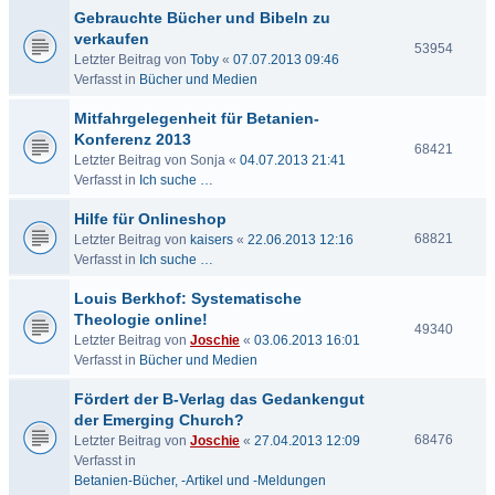
Gebrauchte Bücher und Bibeln zu
verkaufen
53954
Letzter Beitrag von
Toby
«
07.07.2013 09:46
Verfasst in
Bücher und Medien
Mitfahrgelegenheit für Betanien-
Konferenz 2013
68421
Letzter Beitrag von
Sonja
«
04.07.2013 21:41
Verfasst in
Ich suche …
Hilfe für Onlineshop
68821
Letzter Beitrag von
kaisers
«
22.06.2013 12:16
Verfasst in
Ich suche …
Louis Berkhof: Systematische
Theologie online!
49340
Letzter Beitrag von
Joschie
«
03.06.2013 16:01
Verfasst in
Bücher und Medien
Fördert der B-Verlag das Gedankengut
der Emerging Church?
68476
Letzter Beitrag von
Joschie
«
27.04.2013 12:09
Verfasst in
Betanien-Bücher, -Artikel und -Meldungen