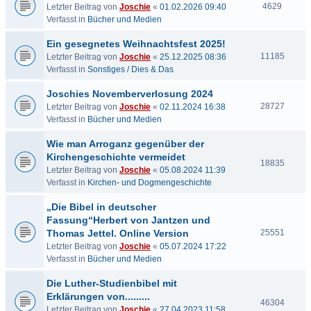
4629
Letzter Beitrag von
Joschie
«
01.02.2026 09:40
Verfasst in
Bücher und Medien
Ein gesegnetes Weihnachtsfest 2025!
11185
Letzter Beitrag von
Joschie
«
25.12.2025 08:36
Verfasst in
Sonstiges / Dies & Das
Joschies Novemberverlosung 2024
28727
Letzter Beitrag von
Joschie
«
02.11.2024 16:38
Verfasst in
Bücher und Medien
Wie man Arroganz gegenüber der
Kirchengeschichte vermeidet
18835
Letzter Beitrag von
Joschie
«
05.08.2024 11:39
Verfasst in
Kirchen- und Dogmengeschichte
„Die Bibel in deutscher
Fassung“Herbert von Jantzen und
Thomas Jettel. Online Version
25551
Letzter Beitrag von
Joschie
«
05.07.2024 17:22
Verfasst in
Bücher und Medien
Die Luther-Studienbibel mit
Erklärungen von.........
46304
Letzter Beitrag von
Joschie
«
27.04.2023 11:58