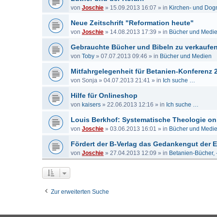
von
Joschie
»
15.09.2013 16:07
» in
Kirchen- und Dog
Neue Zeitschrift "Reformation heute"
von
Joschie
»
14.08.2013 17:39
» in
Bücher und Medi
Gebrauchte Bücher und Bibeln zu verkaufe
von
Toby
»
07.07.2013 09:46
» in
Bücher und Medien
Mitfahrgelegenheit für Betanien-Konferenz 
von
Sonja
»
04.07.2013 21:41
» in
Ich suche …
Hilfe für Onlineshop
von
kaisers
»
22.06.2013 12:16
» in
Ich suche …
Louis Berkhof: Systematische Theologie on
von
Joschie
»
03.06.2013 16:01
» in
Bücher und Medi
Fördert der B-Verlag das Gedankengut der
von
Joschie
»
27.04.2013 12:09
» in
Betanien-Bücher, 
Zur erweiterten Suche