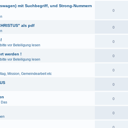
eswagen) mit Suchbegriff, und Strong-Nummern
0
en
HRISTUS" als pdf
0
en
!
0
itte vor Beteiligung lesen
rt werden !
0
itte vor Beteiligung lesen
0
lltag, Mission, Gemeindearbeit etc
LUS
0
den
0
& Das
0
men
0