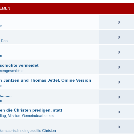
EMEN
0
en
0
& Das
0
en
schichte vermeidet
0
mengeschichte
n Jantzen und Thomas Jettel. Online Version
0
en
......
0
en
en die Christen predigen, statt
0
lltag, Mission, Gemeindearbeit etc
0
formatorisch« eingestellte Christen