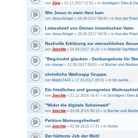
von
Jörg
»
31.12.2017 12:51
» in
Sonstiges / Dies & D
Wie Jesus in mein Herz kam
von
JesusJünger
»
26.09.2017 09:40
» in
Aus der Praxi
Liebesbrief von Deinen himmlischen Vater
von
JesusJünger
»
26.09.2017 09:35
» in
Aus der Praxi
Nashville Erklärung zur menschlichen Sexual
von
Joschie
»
24.09.2017 16:28
» in
Aktuelle Sachthe
"Begründet glauben - Denkangebote für Sk
von
slange
»
12.08.2017 09:01
» in
Bücher und Medien
christliche Wathsapp Gruppe.
von
Matze7443
»
17.03.2017 09:01
» in
Ich suche …
Ein friedliches und gesegnetes Weihnachtsf
von
Joschie
»
21.12.2016 18:47
» in
Sonstiges / Dies 
"Wider die digitale Scheinwelt"
von
Joschie
»
03.08.2016 08:16
» in
Bücher und Medi
Petition-Meinungsfreiheit!
von
Joschie
»
02.08.2016 17:47
» in
Archiv
Der härteste Job der Welt!