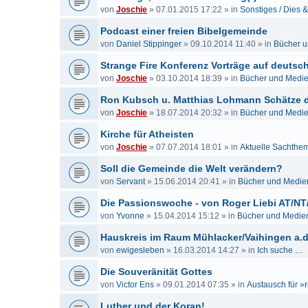
von
Joschie
»
07.01.2015 17:22
» in
Sonstiges / Dies 
Podcast einer freien Bibelgemeinde
von
Daniel Stippinger
»
09.10.2014 11:40
» in
Bücher 
Strange Fire Konferenz Vorträge auf deutsch
von
Joschie
»
03.10.2014 18:39
» in
Bücher und Medi
Ron Kubsch u. Matthias Lohmann Schätze de
von
Joschie
»
18.07.2014 20:32
» in
Bücher und Medi
Kirche für Atheisten
von
Joschie
»
07.07.2014 18:01
» in
Aktuelle Sachthe
Soll die Gemeinde die Welt verändern?
von
Servant
»
15.06.2014 20:41
» in
Bücher und Medie
Die Passionswoche - von Roger Liebi AT/NT
von
Yvonne
»
15.04.2014 15:12
» in
Bücher und Medie
Hauskreis im Raum Mühlacker/Vaihingen a.d
von
ewigesleben
»
16.03.2014 14:27
» in
Ich suche …
Die Souveränität Gottes
von
Victor Ens
»
09.01.2014 07:35
» in
Austausch für »r
Luther und der Koran!