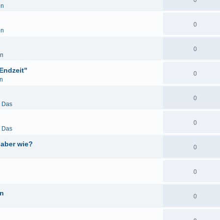
0
en
0
en
0
en
Endzeit"
0
n
0
& Das
0
& Das
 aber wie?
0
0
en
0