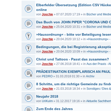
Elberfelder Übersetzung (Edition CSV Hück
online
von
Joschie
»
07.07.2020 17:19
» in
Bücher und Medi
Das Buch von JOHN PIPER "CORONA UND C
von
Joschie
»
25.04.2020 10:31
» in
Bücher und Medi
»Hausordnung« - bitte vor Beteiligung lesen
von
Joschie
»
20.04.2020 10:12
» in
»Hausordnung« - b
Bedingungen, die bei Registrierung akzeptie
von
Joschie
»
20.04.2020 10:09
» in
»Hausordnung« - b
Christ und Tattoos - Passt das zusammen?
von
Joschie
»
27.06.2018 18:41
» in
Aus der Praxis - A
PRÄDESTINATION EXEMPLARISCH AN PAU
von
PEDRO
»
31.03.2018 01:30
» in
Archiv
8 Schritte, um die richtige Gemeinde zu fin
von
Joschie
»
21.03.2018 18:34
» in
Sonstiges / Dies 
Neujahr 2018
von
UriKulm
»
31.12.2017 19:16
» in
Aktuelle Sachthe
Zum Ende des Jahres