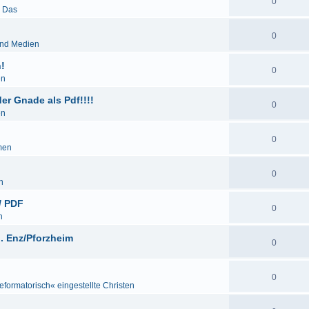
0
& Das
0
und Medien
!
0
en
r Gnade als Pdf!!!!
0
en
0
men
0
n
/ PDF
0
n
. Enz/Pforzheim
0
0
eformatorisch« eingestellte Christen