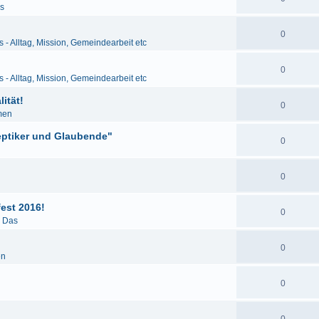
as
0
s - Alltag, Mission, Gemeindearbeit etc
0
s - Alltag, Mission, Gemeindearbeit etc
ität!
0
men
eptiker und Glaubende"
0
0
est 2016!
0
& Das
0
en
0