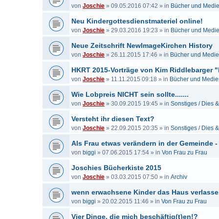
von
Joschie
»
09.05.2016 07:42
» in
Bücher und Medi
Neu Kindergottesdienstmateriel online!
von
Joschie
»
29.03.2016 19:23
» in
Bücher und Medi
Neue Zeitschrift NewImageKirchen History
von
Joschie
»
26.11.2015 17:46
» in
Bücher und Medi
HKRT 2015-Vorträge von Kim Riddlebarger "
von
Joschie
»
11.11.2015 09:18
» in
Bücher und Medie
Wie Lobpreis NICHT sein sollte.......
von
Joschie
»
30.09.2015 19:45
» in
Sonstiges / Dies 
Versteht ihr diesen Text?
von
Joschie
»
22.09.2015 20:35
» in
Sonstiges / Dies 
Als Frau etwas verändern in der Gemeinde -
von
biggi
»
07.06.2015 17:54
» in
Von Frau zu Frau
Joschies Bücherkiste 2015
von
Joschie
»
03.03.2015 07:50
» in
Archiv
wenn erwachsene Kinder das Haus verlass
von
biggi
»
20.02.2015 11:46
» in
Von Frau zu Frau
Vier Dinge, die mich beschäftig(t)en!?