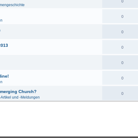
0
mengeschichte
0
en
n
0
2013
0
0
line!
0
en
 Emerging Church?
0
-Artikel und -Meldungen