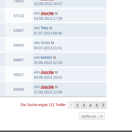
79505
15.09.2013 16:07
von
Joschie
57110
14.08.2013 17:39
von
Toby
53937
07.07.2013 09:46
von
Sonja
68403
04.07.2013 21:41
von
kaisers
68807
22.06.2013 12:16
von
Joschie
49327
03.06.2013 16:01
von
Joschie
68459
27.04.2013 12:09
1
2
3
4
5
Nächste
Die Suche ergab 211 Treffer
Gehe zu