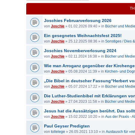
TH
Joschies Februarverlosung 2026
von
Joschie
»
01.02.2026 09:40
» in
Bücher und Medi
Ein gesegnetes Weihnachtsfest 2025!
von
Joschie
»
25.12.2025 08:36
» in
Sonstiges / Dies 
Joschies Novemberverlosung 2024
von
Joschie
»
02.11.2024 16:38
» in
Bücher und Medi
Wie man Arroganz gegenüber der Kirchenge
von
Joschie
»
05.08.2024 11:39
» in
Kirchen- und Dog
„Die Bibel in deutscher Fassung“Herbert vo
von
Joschie
»
05.07.2024 17:22
» in
Bücher und Medi
Die Luther-Studienbibel mit Erklärungen von...
von
Joschie
»
27.04.2023 11:58
» in
Bücher und Medi
Jesus hat die Aussätzigen berührt. Das sollt
von
Joschie
»
15.02.2022 10:20
» in
Aus der Praxis - A
Paul Geyser Predigten
von
tollelege
»
26.05.2021 13:10
» in
Austausch für »re