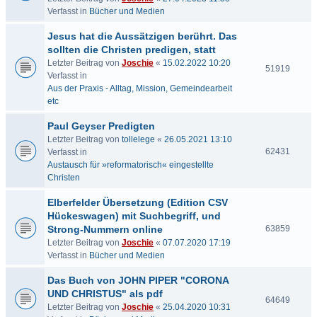
Verfasst in
Bücher und Medien
Jesus hat die Aussätzigen berührt. Das
sollten die Christen predigen, statt
Letzter Beitrag von
Joschie
«
15.02.2022 10:20
51919
Verfasst in
Aus der Praxis - Alltag, Mission, Gemeindearbeit
etc
Paul Geyser Predigten
Letzter Beitrag von
tollelege
«
26.05.2021 13:10
62431
Verfasst in
Austausch für »reformatorisch« eingestellte
Christen
Elberfelder Übersetzung (Edition CSV
Hückeswagen) mit Suchbegriff, und
Strong-Nummern online
63859
Letzter Beitrag von
Joschie
«
07.07.2020 17:19
Verfasst in
Bücher und Medien
Das Buch von JOHN PIPER "CORONA
UND CHRISTUS" als pdf
64649
Letzter Beitrag von
Joschie
«
25.04.2020 10:31