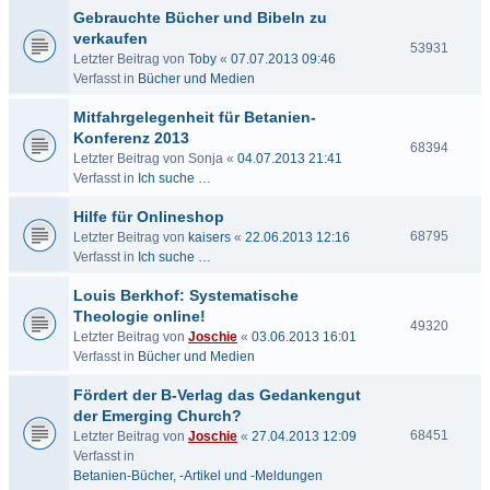
Gebrauchte Bücher und Bibeln zu
verkaufen
53931
Letzter Beitrag von
Toby
«
07.07.2013 09:46
Verfasst in
Bücher und Medien
Mitfahrgelegenheit für Betanien-
Konferenz 2013
68394
Letzter Beitrag von
Sonja
«
04.07.2013 21:41
Verfasst in
Ich suche …
Hilfe für Onlineshop
68795
Letzter Beitrag von
kaisers
«
22.06.2013 12:16
Verfasst in
Ich suche …
Louis Berkhof: Systematische
Theologie online!
49320
Letzter Beitrag von
Joschie
«
03.06.2013 16:01
Verfasst in
Bücher und Medien
Fördert der B-Verlag das Gedankengut
der Emerging Church?
68451
Letzter Beitrag von
Joschie
«
27.04.2013 12:09
Verfasst in
Betanien-Bücher, -Artikel und -Meldungen