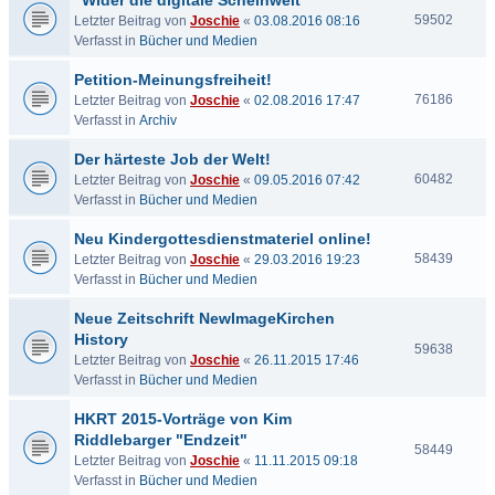
"Wider die digitale Scheinwelt"
59502
Letzter Beitrag von
Joschie
«
03.08.2016 08:16
Verfasst in
Bücher und Medien
Petition-Meinungsfreiheit!
76186
Letzter Beitrag von
Joschie
«
02.08.2016 17:47
Verfasst in
Archiv
Der härteste Job der Welt!
60482
Letzter Beitrag von
Joschie
«
09.05.2016 07:42
Verfasst in
Bücher und Medien
Neu Kindergottesdienstmateriel online!
58439
Letzter Beitrag von
Joschie
«
29.03.2016 19:23
Verfasst in
Bücher und Medien
Neue Zeitschrift NewImageKirchen
History
59638
Letzter Beitrag von
Joschie
«
26.11.2015 17:46
Verfasst in
Bücher und Medien
HKRT 2015-Vorträge von Kim
Riddlebarger "Endzeit"
58449
Letzter Beitrag von
Joschie
«
11.11.2015 09:18
Verfasst in
Bücher und Medien