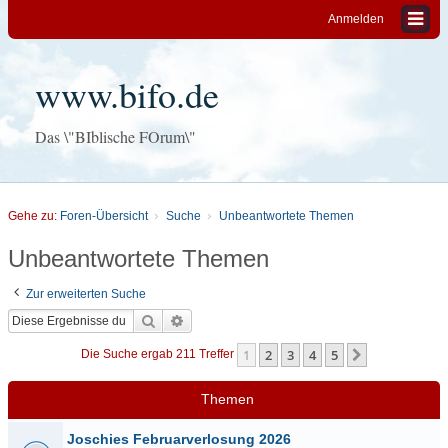
Anmelden
www.bifo.de
Das \"BIblische FOrum\"
Gehe zu:
Foren-Übersicht
Suche
Unbeantwortete Themen
Unbeantwortete Themen
Zur erweiterten Suche
Suche
Erweiterte Suche
1
2
3
4
5
Nächste
Die Suche ergab 211 Treffer
Themen
Joschies Februarverlosung 2026