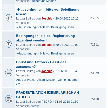
Verfasst in
Bücher und Medien
»Hausordnung« - bitte vor Beteiligung
lesen!
112572
Letzter Beitrag von
Joschie
«
20.04.2020 10:12
Verfasst in
»Hausordnung« - bitte vor Beteiligung lesen
Bedingungen, die bei Registrierung
akzeptiert werden !
72111
Letzter Beitrag von
Joschie
«
20.04.2020 10:09
Verfasst in
»Hausordnung« - bitte vor Beteiligung lesen
Christ und Tattoos - Passt das
zusammen?
Letzter Beitrag von
Joschie
«
27.06.2018 18:41
73979
Verfasst in
Aus der Praxis - Alltag, Mission, Gemeindearbeit
etc
PRÄDESTINATION EXEMPLARISCH AN
PAULUS
75178
Letzter Beitrag von
PEDRO
«
31.03.2018 01:30
Verfasst in
Archiv