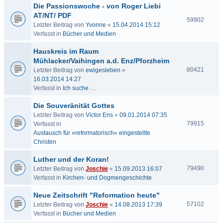
Die Passionswoche - von Roger Liebi
AT/NT/ PDF
59902
Letzter Beitrag von
Yvonne
«
15.04.2014 15:12
Verfasst in
Bücher und Medien
Hauskreis im Raum
Mühlacker/Vaihingen a.d. Enz/Pforzheim
80421
Letzter Beitrag von
ewigesleben
«
16.03.2014 14:27
Verfasst in
Ich suche …
Die Souveränität Gottes
Letzter Beitrag von
Victor Ens
«
09.01.2014 07:35
79915
Verfasst in
Austausch für »reformatorisch« eingestellte
Christen
Luther und der Koran!
79490
Letzter Beitrag von
Joschie
«
15.09.2013 16:07
Verfasst in
Kirchen- und Dogmengeschichte
Neue Zeitschrift "Reformation heute"
57102
Letzter Beitrag von
Joschie
«
14.08.2013 17:39
Verfasst in
Bücher und Medien