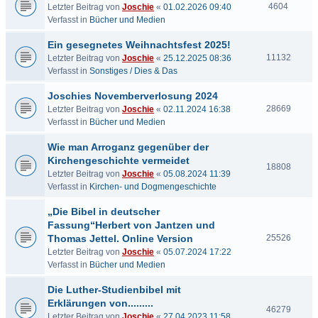
4604
Letzter Beitrag von
Joschie
«
01.02.2026 09:40
Verfasst in
Bücher und Medien
Ein gesegnetes Weihnachtsfest 2025!
11132
Letzter Beitrag von
Joschie
«
25.12.2025 08:36
Verfasst in
Sonstiges / Dies & Das
Joschies Novemberverlosung 2024
28669
Letzter Beitrag von
Joschie
«
02.11.2024 16:38
Verfasst in
Bücher und Medien
Wie man Arroganz gegenüber der
Kirchengeschichte vermeidet
18808
Letzter Beitrag von
Joschie
«
05.08.2024 11:39
Verfasst in
Kirchen- und Dogmengeschichte
„Die Bibel in deutscher
Fassung“Herbert von Jantzen und
Thomas Jettel. Online Version
25526
Letzter Beitrag von
Joschie
«
05.07.2024 17:22
Verfasst in
Bücher und Medien
Die Luther-Studienbibel mit
Erklärungen von.........
46279
Letzter Beitrag von
Joschie
«
27.04.2023 11:58