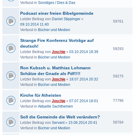
Verfasst in
Sonstiges / Dies & Das
Podcast einer freien Bibelgemeinde
Letzter Beitrag von
Daniel Stippinger
«
59761
09.10.2014 11:40
Verfasst in
Bücher und Medien
Strange Fire Konferenz Vorträge auf
deutsch!
59293
Letzter Beitrag von
Joschie
«
03.10.2014 18:39
Verfasst in
Bücher und Medien
Ron Kubsch u. Matthias Lohmann
Schätze der Gnade als Pdf!!!!
59275
Letzter Beitrag von
Joschie
«
18.07.2014 20:32
Verfasst in
Bücher und Medien
Kirche für Atheisten
77796
Letzter Beitrag von
Joschie
«
07.07.2014 18:01
Verfasst in
Aktuelle Sachthemen
Soll die Gemeinde die Welt verändern?
58784
Letzter Beitrag von
Servant
«
15.06.2014 20:41
Verfasst in
Bücher und Medien