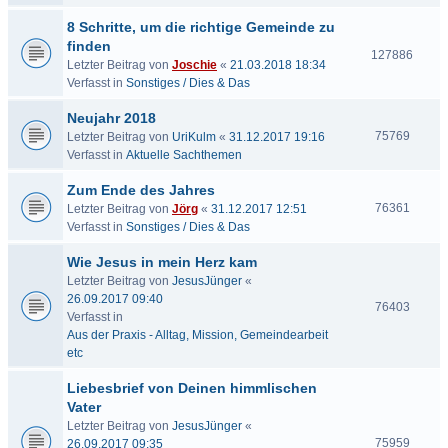
8 Schritte, um die richtige Gemeinde zu
finden
127886
Letzter Beitrag von
Joschie
«
21.03.2018 18:34
Verfasst in
Sonstiges / Dies & Das
Neujahr 2018
75769
Letzter Beitrag von
UriKulm
«
31.12.2017 19:16
Verfasst in
Aktuelle Sachthemen
Zum Ende des Jahres
76361
Letzter Beitrag von
Jörg
«
31.12.2017 12:51
Verfasst in
Sonstiges / Dies & Das
Wie Jesus in mein Herz kam
Letzter Beitrag von
JesusJünger
«
26.09.2017 09:40
76403
Verfasst in
Aus der Praxis - Alltag, Mission, Gemeindearbeit
etc
Liebesbrief von Deinen himmlischen
Vater
Letzter Beitrag von
JesusJünger
«
75959
26.09.2017 09:35