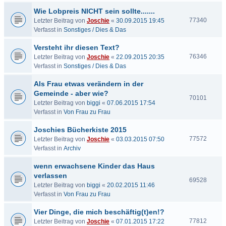
Wie Lobpreis NICHT sein sollte.......
77340
Letzter Beitrag von
Joschie
«
30.09.2015 19:45
Verfasst in
Sonstiges / Dies & Das
Versteht ihr diesen Text?
76346
Letzter Beitrag von
Joschie
«
22.09.2015 20:35
Verfasst in
Sonstiges / Dies & Das
Als Frau etwas verändern in der
Gemeinde - aber wie?
70101
Letzter Beitrag von
biggi
«
07.06.2015 17:54
Verfasst in
Von Frau zu Frau
Joschies Bücherkiste 2015
77572
Letzter Beitrag von
Joschie
«
03.03.2015 07:50
Verfasst in
Archiv
wenn erwachsene Kinder das Haus
verlassen
69528
Letzter Beitrag von
biggi
«
20.02.2015 11:46
Verfasst in
Von Frau zu Frau
Vier Dinge, die mich beschäftig(t)en!?
77812
Letzter Beitrag von
Joschie
«
07.01.2015 17:22