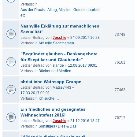
Verfasst in
Aus der Praxis - Alltag, Mission, Gemeindearbeit
etc
Nashville Erklärung zur menschlichen
Sexualität!
73748
Letzter Beitrag von
Joschie
«
24.09.2017 16:28
Verfasst in
Aktuelle Sachthemen
"Begründet glauben - Denkangebote
für Skeptiker und Glaubende"
76161
Letzter Beitrag von
slange
«
12.08.2017 09:01
Verfasst in
Bücher und Medien
christliche Wathsapp Gruppe.
Letzter Beitrag von
Matze7443
«
77463
17.03.2017 09:01
Verfasst in
Ich suche …
Ein friedliches und gesegnetes
Weihnachtsfest 2016!
76717
Letzter Beitrag von
Joschie
«
21.12.2016 18:47
Verfasst in
Sonstiges / Dies & Das