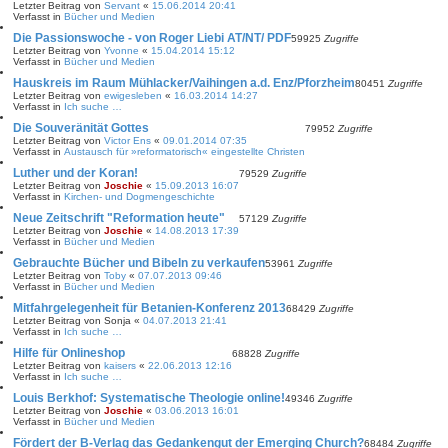
Letzter Beitrag von
Servant
«
15.06.2014 20:41
Verfasst in
Bücher und Medien
Die Passionswoche - von Roger Liebi AT/NT/ PDF
59925
Zugriffe
Letzter Beitrag von
Yvonne
«
15.04.2014 15:12
Verfasst in
Bücher und Medien
Hauskreis im Raum Mühlacker/Vaihingen a.d. Enz/Pforzheim
80451
Zugriffe
Letzter Beitrag von
ewigesleben
«
16.03.2014 14:27
Verfasst in
Ich suche …
Die Souveränität Gottes
79952
Zugriffe
Letzter Beitrag von
Victor Ens
«
09.01.2014 07:35
Verfasst in
Austausch für »reformatorisch« eingestellte Christen
Luther und der Koran!
79529
Zugriffe
Letzter Beitrag von
Joschie
«
15.09.2013 16:07
Verfasst in
Kirchen- und Dogmengeschichte
Neue Zeitschrift "Reformation heute"
57129
Zugriffe
Letzter Beitrag von
Joschie
«
14.08.2013 17:39
Verfasst in
Bücher und Medien
Gebrauchte Bücher und Bibeln zu verkaufen
53961
Zugriffe
Letzter Beitrag von
Toby
«
07.07.2013 09:46
Verfasst in
Bücher und Medien
Mitfahrgelegenheit für Betanien-Konferenz 2013
68429
Zugriffe
Letzter Beitrag von
Sonja
«
04.07.2013 21:41
Verfasst in
Ich suche …
Hilfe für Onlineshop
68828
Zugriffe
Letzter Beitrag von
kaisers
«
22.06.2013 12:16
Verfasst in
Ich suche …
Louis Berkhof: Systematische Theologie online!
49346
Zugriffe
Letzter Beitrag von
Joschie
«
03.06.2013 16:01
Verfasst in
Bücher und Medien
Fördert der B-Verlag das Gedankengut der Emerging Church?
68484
Zugriffe