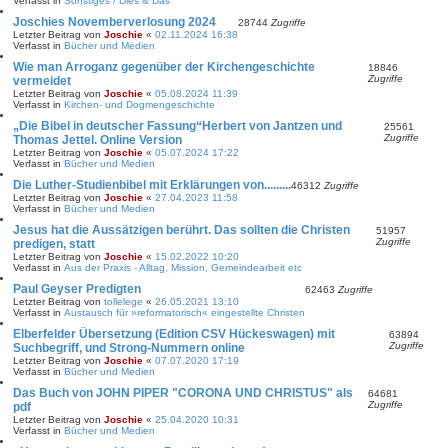
Verfasst in
Sonstiges / Dies & Das
e
Joschies Novemberverlosung 2024
28744
Zugriffe
Letzter Beitrag von
Joschie
«
02.11.2024 16:38
Verfasst in
Bücher und Medien
Wie man Arroganz gegenüber der Kirchengeschichte
18846
Zugriffe
vermeidet
Letzter Beitrag von
Joschie
«
05.08.2024 11:39
Verfasst in
Kirchen- und Dogmengeschichte
„Die Bibel in deutscher Fassung“Herbert von Jantzen und
25561
Zugriffe
Thomas Jettel. Online Version
Letzter Beitrag von
Joschie
«
05.07.2024 17:22
Verfasst in
Bücher und Medien
Die Luther-Studienbibel mit Erklärungen von.........
46312
Zugriffe
Letzter Beitrag von
Joschie
«
27.04.2023 11:58
Verfasst in
Bücher und Medien
Jesus hat die Aussätzigen berührt. Das sollten die Christen
51957
Zugriffe
predigen, statt
Letzter Beitrag von
Joschie
«
15.02.2022 10:20
Verfasst in
Aus der Praxis - Alltag, Mission, Gemeindearbeit etc
Paul Geyser Predigten
62463
Zugriffe
Letzter Beitrag von
tollelege
«
26.05.2021 13:10
Verfasst in
Austausch für »reformatorisch« eingestellte Christen
Elberfelder Übersetzung (Edition CSV Hückeswagen) mit
63894
Zugriffe
Suchbegriff, und Strong-Nummern online
Letzter Beitrag von
Joschie
«
07.07.2020 17:19
Verfasst in
Bücher und Medien
Das Buch von JOHN PIPER "CORONA UND CHRISTUS" als
64681
Zugriffe
pdf
Letzter Beitrag von
Joschie
«
25.04.2020 10:31
Verfasst in
Bücher und Medien