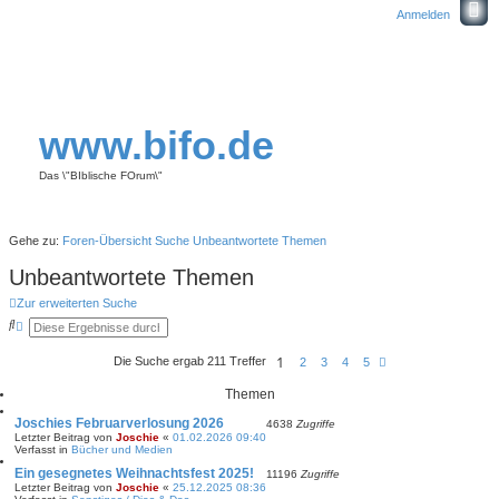
Anmelden
www.bifo.de
Das \"BIblische FOrum\"
Gehe zu:
Foren-Übersicht
Suche
Unbeantwortete Themen
Unbeantwortete Themen
Zur erweiterten Suche
S
E
u
r
c
w
1
Die Suche ergab 211 Treffer
N
2
3
4
5
h
e
ä
e
i
c
t
Themen
h
e
s
r
Joschies Februarverlosung 2026
4638
Zugriffe
t
t
Letzter Beitrag von
Joschie
«
01.02.2026 09:40
e
e
Verfasst in
Bücher und Medien
S
u
Ein gesegnetes Weihnachtsfest 2025!
11196
Zugriffe
c
Letzter Beitrag von
Joschie
«
25.12.2025 08:36
h