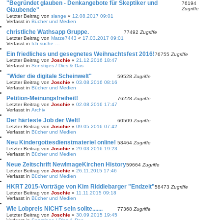
"Begründet glauben - Denkangebote für Skeptiker und
76194
Zugriffe
Glaubende"
Letzter Beitrag von
slange
«
12.08.2017 09:01
Verfasst in
Bücher und Medien
christliche Wathsapp Gruppe.
77492
Zugriffe
Letzter Beitrag von
Matze7443
«
17.03.2017 09:01
Verfasst in
Ich suche …
Ein friedliches und gesegnetes Weihnachtsfest 2016!
76755
Zugriffe
Letzter Beitrag von
Joschie
«
21.12.2016 18:47
Verfasst in
Sonstiges / Dies & Das
"Wider die digitale Scheinwelt"
59528
Zugriffe
Letzter Beitrag von
Joschie
«
03.08.2016 08:16
Verfasst in
Bücher und Medien
Petition-Meinungsfreiheit!
76228
Zugriffe
Letzter Beitrag von
Joschie
«
02.08.2016 17:47
Verfasst in
Archiv
Der härteste Job der Welt!
60509
Zugriffe
Letzter Beitrag von
Joschie
«
09.05.2016 07:42
Verfasst in
Bücher und Medien
Neu Kindergottesdienstmateriel online!
58464
Zugriffe
Letzter Beitrag von
Joschie
«
29.03.2016 19:23
Verfasst in
Bücher und Medien
Neue Zeitschrift NewImageKirchen History
59664
Zugriffe
Letzter Beitrag von
Joschie
«
26.11.2015 17:46
Verfasst in
Bücher und Medien
HKRT 2015-Vorträge von Kim Riddlebarger "Endzeit"
58473
Zugriffe
Letzter Beitrag von
Joschie
«
11.11.2015 09:18
Verfasst in
Bücher und Medien
Wie Lobpreis NICHT sein sollte.......
77368
Zugriffe
Letzter Beitrag von
Joschie
«
30.09.2015 19:45