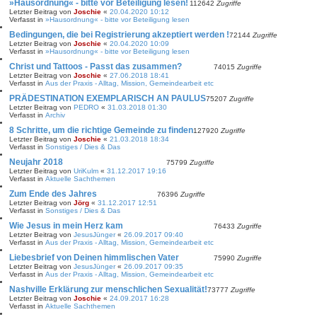
»Hausordnung« - bitte vor Beteiligung lesen!
112642
Zugriffe
Letzter Beitrag von
Joschie
«
20.04.2020 10:12
Verfasst in
»Hausordnung« - bitte vor Beteiligung lesen
Bedingungen, die bei Registrierung akzeptiert werden !
72144
Zugriffe
Letzter Beitrag von
Joschie
«
20.04.2020 10:09
Verfasst in
»Hausordnung« - bitte vor Beteiligung lesen
Christ und Tattoos - Passt das zusammen?
74015
Zugriffe
Letzter Beitrag von
Joschie
«
27.06.2018 18:41
Verfasst in
Aus der Praxis - Alltag, Mission, Gemeindearbeit etc
PRÄDESTINATION EXEMPLARISCH AN PAULUS
75207
Zugriffe
Letzter Beitrag von
PEDRO
«
31.03.2018 01:30
Verfasst in
Archiv
8 Schritte, um die richtige Gemeinde zu finden
127920
Zugriffe
Letzter Beitrag von
Joschie
«
21.03.2018 18:34
Verfasst in
Sonstiges / Dies & Das
Neujahr 2018
75799
Zugriffe
Letzter Beitrag von
UriKulm
«
31.12.2017 19:16
Verfasst in
Aktuelle Sachthemen
Zum Ende des Jahres
76396
Zugriffe
Letzter Beitrag von
Jörg
«
31.12.2017 12:51
Verfasst in
Sonstiges / Dies & Das
Wie Jesus in mein Herz kam
76433
Zugriffe
Letzter Beitrag von
JesusJünger
«
26.09.2017 09:40
Verfasst in
Aus der Praxis - Alltag, Mission, Gemeindearbeit etc
Liebesbrief von Deinen himmlischen Vater
75990
Zugriffe
Letzter Beitrag von
JesusJünger
«
26.09.2017 09:35
Verfasst in
Aus der Praxis - Alltag, Mission, Gemeindearbeit etc
Nashville Erklärung zur menschlichen Sexualität!
73777
Zugriffe
Letzter Beitrag von
Joschie
«
24.09.2017 16:28
Verfasst in
Aktuelle Sachthemen