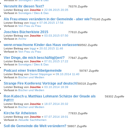
Verfasst in
Sonstiges / Dies & Das
Versteht ihr diesen Text?
76376
Zugriffe
Letzter Beitrag von
Joschie
«
22.09.2015 20:35
Verfasst in
Sonstiges / Dies & Das
Als Frau etwas verändern in der Gemeinde - aber wie?
70140
Zugriffe
Letzter Beitrag von
biggi
«
07.06.2015 17:54
Verfasst in
Von Frau zu Frau
Joschies Bücherkiste 2015
77610
Zugriffe
Letzter Beitrag von
Joschie
«
03.03.2015 07:50
Verfasst in
Archiv
wenn erwachsene Kinder das Haus verlassen
69562
Zugriffe
Letzter Beitrag von
biggi
«
20.02.2015 11:46
Verfasst in
Von Frau zu Frau
Vier Dinge, die mich beschäftig(t)en!?
77847
Zugriffe
Letzter Beitrag von
Joschie
«
07.01.2015 17:22
Verfasst in
Sonstiges / Dies & Das
Podcast einer freien Bibelgemeinde
59787
Zugriffe
Letzter Beitrag von
Daniel Stippinger
«
09.10.2014 11:40
Verfasst in
Bücher und Medien
Strange Fire Konferenz Vorträge auf deutsch!
59318
Zugriffe
Letzter Beitrag von
Joschie
«
03.10.2014 18:39
Verfasst in
Bücher und Medien
Ron Kubsch u. Matthias Lohmann Schätze der Gnade als
59302
Zugriffe
Pdf!!!!
Letzter Beitrag von
Joschie
«
18.07.2014 20:32
Verfasst in
Bücher und Medien
Kirche für Atheisten
77833
Zugriffe
Letzter Beitrag von
Joschie
«
07.07.2014 18:01
Verfasst in
Aktuelle Sachthemen
Soll die Gemeinde die Welt verändern?
58807
Zugriffe