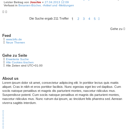
Letzter Beitrag von
Joschie
«
27.04.2013 12:09
Verfasst in
Betanien-Bücher, -Artikel und -Meldungen
1
Die Suche ergab 211 Treffer
N
2
3
4
5
ä
c
Gehe zu
h
s
Feed
t
e
www.bifo.de
Neue Themen
Gehe zu Seite
Erweiterte Suche
Alle Cookies löschen
Alle Zeiten sind
UTC+01:00
About us
Lorem ipsum dolor sit amet, consectetur adipiscing elit. In porttitor lectus quis mattis
aliquet. Cras in nibh et eros porttitor facilisis. Nunc egestas eget leo vel dapibus. Cum
sociis natoque penatibus et magnis dis parturient montes, nascetur ridiculus mus.
Suspendisse potenti. Cum sociis natoque penatibus et magnis dis parturient montes,
nascetur ridiculus mus. Nunc rutrum dui ipsum, ac tincidunt felis pharetra sed. Aenean
viverra sagittis interdum.