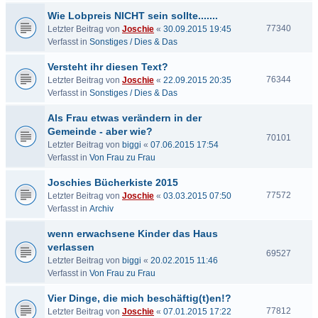
Wie Lobpreis NICHT sein sollte.......
77340
Letzter Beitrag von
Joschie
«
30.09.2015 19:45
Verfasst in
Sonstiges / Dies & Das
Versteht ihr diesen Text?
76344
Letzter Beitrag von
Joschie
«
22.09.2015 20:35
Verfasst in
Sonstiges / Dies & Das
Als Frau etwas verändern in der
Gemeinde - aber wie?
70101
Letzter Beitrag von
biggi
«
07.06.2015 17:54
Verfasst in
Von Frau zu Frau
Joschies Bücherkiste 2015
77572
Letzter Beitrag von
Joschie
«
03.03.2015 07:50
Verfasst in
Archiv
wenn erwachsene Kinder das Haus
verlassen
69527
Letzter Beitrag von
biggi
«
20.02.2015 11:46
Verfasst in
Von Frau zu Frau
Vier Dinge, die mich beschäftig(t)en!?
77812
Letzter Beitrag von
Joschie
«
07.01.2015 17:22