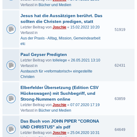
Verfasst in
Bücher und Medien
Jesus hat die Aussätzigen berührt. Das
sollten die Christen predigen, statt
Letzter Beitrag von
Joschie
«
15.02.2022 10:20
51919
Verfasst in
Aus der Praxis - Alltag, Mission, Gemeindearbeit
etc
Paul Geyser Predigten
Letzter Beitrag von
tollelege
«
26.05.2021 13:10
62431
Verfasst in
Austausch für »reformatorisch« eingestellte
Christen
Elberfelder Übersetzung (Edition CSV
Hückeswagen) mit Suchbegriff, und
Strong-Nummern online
63859
Letzter Beitrag von
Joschie
«
07.07.2020 17:19
Verfasst in
Bücher und Medien
Das Buch von JOHN PIPER "CORONA
UND CHRISTUS" als pdf
64649
Letzter Beitrag von
Joschie
«
25.04.2020 10:31