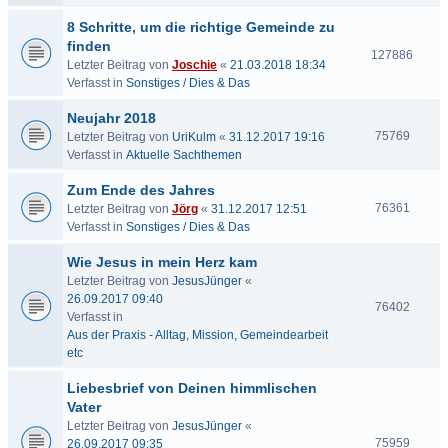
8 Schritte, um die richtige Gemeinde zu
finden
127886
Letzter Beitrag von
Joschie
«
21.03.2018 18:34
Verfasst in
Sonstiges / Dies & Das
Neujahr 2018
75769
Letzter Beitrag von
UriKulm
«
31.12.2017 19:16
Verfasst in
Aktuelle Sachthemen
Zum Ende des Jahres
76361
Letzter Beitrag von
Jörg
«
31.12.2017 12:51
Verfasst in
Sonstiges / Dies & Das
Wie Jesus in mein Herz kam
Letzter Beitrag von
JesusJünger
«
26.09.2017 09:40
76402
Verfasst in
Aus der Praxis - Alltag, Mission, Gemeindearbeit
etc
Liebesbrief von Deinen himmlischen
Vater
Letzter Beitrag von
JesusJünger
«
75959
26.09.2017 09:35