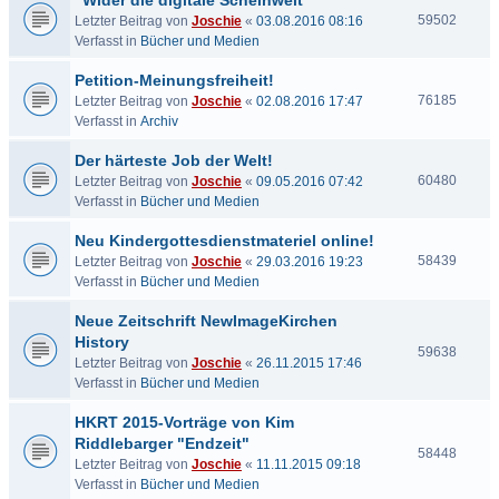
"Wider die digitale Scheinwelt"
59502
Letzter Beitrag von
Joschie
«
03.08.2016 08:16
Verfasst in
Bücher und Medien
Petition-Meinungsfreiheit!
76185
Letzter Beitrag von
Joschie
«
02.08.2016 17:47
Verfasst in
Archiv
Der härteste Job der Welt!
60480
Letzter Beitrag von
Joschie
«
09.05.2016 07:42
Verfasst in
Bücher und Medien
Neu Kindergottesdienstmateriel online!
58439
Letzter Beitrag von
Joschie
«
29.03.2016 19:23
Verfasst in
Bücher und Medien
Neue Zeitschrift NewImageKirchen
History
59638
Letzter Beitrag von
Joschie
«
26.11.2015 17:46
Verfasst in
Bücher und Medien
HKRT 2015-Vorträge von Kim
Riddlebarger "Endzeit"
58448
Letzter Beitrag von
Joschie
«
11.11.2015 09:18
Verfasst in
Bücher und Medien