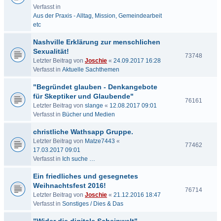
Verfasst in
Aus der Praxis - Alltag, Mission, Gemeindearbeit
etc
Nashville Erklärung zur menschlichen
Sexualität!
73748
Letzter Beitrag von
Joschie
«
24.09.2017 16:28
Verfasst in
Aktuelle Sachthemen
"Begründet glauben - Denkangebote
für Skeptiker und Glaubende"
76161
Letzter Beitrag von
slange
«
12.08.2017 09:01
Verfasst in
Bücher und Medien
christliche Wathsapp Gruppe.
Letzter Beitrag von
Matze7443
«
77462
17.03.2017 09:01
Verfasst in
Ich suche …
Ein friedliches und gesegnetes
Weihnachtsfest 2016!
76714
Letzter Beitrag von
Joschie
«
21.12.2016 18:47
Verfasst in
Sonstiges / Dies & Das