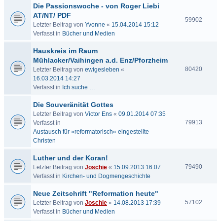
Die Passionswoche - von Roger Liebi
AT/NT/ PDF
59902
Letzter Beitrag von
Yvonne
«
15.04.2014 15:12
Verfasst in
Bücher und Medien
Hauskreis im Raum
Mühlacker/Vaihingen a.d. Enz/Pforzheim
80420
Letzter Beitrag von
ewigesleben
«
16.03.2014 14:27
Verfasst in
Ich suche …
Die Souveränität Gottes
Letzter Beitrag von
Victor Ens
«
09.01.2014 07:35
79913
Verfasst in
Austausch für »reformatorisch« eingestellte
Christen
Luther und der Koran!
79490
Letzter Beitrag von
Joschie
«
15.09.2013 16:07
Verfasst in
Kirchen- und Dogmengeschichte
Neue Zeitschrift "Reformation heute"
57102
Letzter Beitrag von
Joschie
«
14.08.2013 17:39
Verfasst in
Bücher und Medien