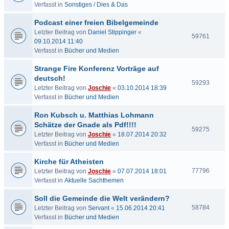
Verfasst in
Sonstiges / Dies & Das
Podcast einer freien Bibelgemeinde
Letzter Beitrag von
Daniel Stippinger
«
59761
09.10.2014 11:40
Verfasst in
Bücher und Medien
Strange Fire Konferenz Vorträge auf
deutsch!
59293
Letzter Beitrag von
Joschie
«
03.10.2014 18:39
Verfasst in
Bücher und Medien
Ron Kubsch u. Matthias Lohmann
Schätze der Gnade als Pdf!!!!
59275
Letzter Beitrag von
Joschie
«
18.07.2014 20:32
Verfasst in
Bücher und Medien
Kirche für Atheisten
77796
Letzter Beitrag von
Joschie
«
07.07.2014 18:01
Verfasst in
Aktuelle Sachthemen
Soll die Gemeinde die Welt verändern?
58784
Letzter Beitrag von
Servant
«
15.06.2014 20:41
Verfasst in
Bücher und Medien