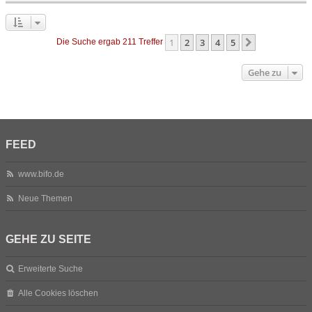
1
2
3
4
5
Nächste
Die Suche ergab 211 Treffer
Gehe zu
FEED
www.bifo.de
Neue Themen
GEHE ZU SEITE
Erweiterte Suche
Alle Cookies löschen