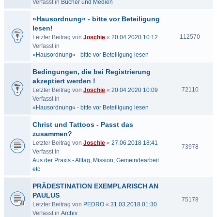
Verfasst in
Bücher und Medien
»Hausordnung« - bitte vor Beteiligung
lesen!
112570
Letzter Beitrag von
Joschie
«
20.04.2020 10:12
Verfasst in
»Hausordnung« - bitte vor Beteiligung lesen
Bedingungen, die bei Registrierung
akzeptiert werden !
72110
Letzter Beitrag von
Joschie
«
20.04.2020 10:09
Verfasst in
»Hausordnung« - bitte vor Beteiligung lesen
Christ und Tattoos - Passt das
zusammen?
Letzter Beitrag von
Joschie
«
27.06.2018 18:41
73978
Verfasst in
Aus der Praxis - Alltag, Mission, Gemeindearbeit
etc
PRÄDESTINATION EXEMPLARISCH AN
PAULUS
75178
Letzter Beitrag von
PEDRO
«
31.03.2018 01:30
Verfasst in
Archiv