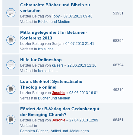
Gebrauchte Bücher und Bibeln zu
verkaufen
53931
Letzter Beitrag von
Toby
«
07.07.2013 09:46
Verfasst in
Bücher und Medien
Mitfahrgelegenheit für Betanien-
Konferenz 2013
68394
Letzter Beitrag von
Sonja
«
04.07.2013 21:41
Verfasst in
Ich suche …
Hilfe für Onlineshop
68794
Letzter Beitrag von
kaisers
«
22.06.2013 12:16
Verfasst in
Ich suche …
Louis Berkhof: Systematische
Theologie online!
49319
Letzter Beitrag von
Joschie
«
03.06.2013 16:01
Verfasst in
Bücher und Medien
Fördert der B-Verlag das Gedankengut
der Emerging Church?
68451
Letzter Beitrag von
Joschie
«
27.04.2013 12:09
Verfasst in
Betanien-Bücher, -Artikel und -Meldungen