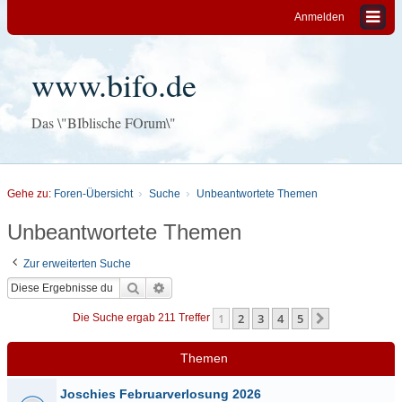
Anmelden
www.bifo.de
Das \"BIblische FOrum\"
Gehe zu:
Foren-Übersicht
Suche
Unbeantwortete Themen
Unbeantwortete Themen
Zur erweiterten Suche
Suche
Erweiterte Suche
1
2
3
4
5
Nächste
Die Suche ergab 211 Treffer
Themen
Joschies Februarverlosung 2026