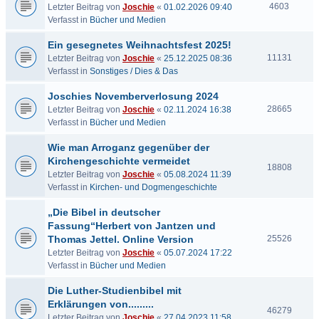
4603
Letzter Beitrag von
Joschie
«
01.02.2026 09:40
Verfasst in
Bücher und Medien
Ein gesegnetes Weihnachtsfest 2025!
11131
Letzter Beitrag von
Joschie
«
25.12.2025 08:36
Verfasst in
Sonstiges / Dies & Das
Joschies Novemberverlosung 2024
28665
Letzter Beitrag von
Joschie
«
02.11.2024 16:38
Verfasst in
Bücher und Medien
Wie man Arroganz gegenüber der
Kirchengeschichte vermeidet
18808
Letzter Beitrag von
Joschie
«
05.08.2024 11:39
Verfasst in
Kirchen- und Dogmengeschichte
„Die Bibel in deutscher
Fassung“Herbert von Jantzen und
Thomas Jettel. Online Version
25526
Letzter Beitrag von
Joschie
«
05.07.2024 17:22
Verfasst in
Bücher und Medien
Die Luther-Studienbibel mit
Erklärungen von.........
46279
Letzter Beitrag von
Joschie
«
27.04.2023 11:58