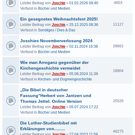
4603
Letzter Beitrag von
Joschie
«
01.02.2026 09:40
Verfasst in
Bücher und Medien
Ein gesegnetes Weihnachtsfest 2025!
11127
Letzter Beitrag von
Joschie
«
25.12.2025 08:36
Verfasst in
Sonstiges / Dies & Das
Joschies Novemberverlosung 2024
28662
Letzter Beitrag von
Joschie
«
02.11.2024 16:38
Verfasst in
Bücher und Medien
Wie man Arroganz gegenüber der
Kirchengeschichte vermeidet
18804
Letzter Beitrag von
Joschie
«
05.08.2024 11:39
Verfasst in
Kirchen- und Dogmengeschichte
„Die Bibel in deutscher
Fassung“Herbert von Jantzen und
Thomas Jettel. Online Version
25526
Letzter Beitrag von
Joschie
«
05.07.2024 17:22
Verfasst in
Bücher und Medien
Die Luther-Studienbibel mit
Erklärungen von.........
46275
Letzter Beitrag von
Joschie
«
27.04.2023 11:58