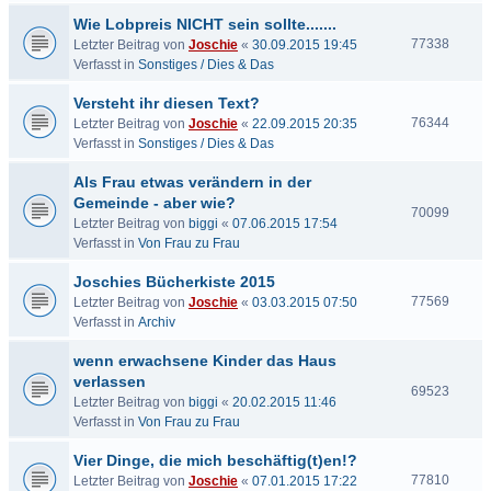
Wie Lobpreis NICHT sein sollte.......
77338
Letzter Beitrag von
Joschie
«
30.09.2015 19:45
Verfasst in
Sonstiges / Dies & Das
Versteht ihr diesen Text?
76344
Letzter Beitrag von
Joschie
«
22.09.2015 20:35
Verfasst in
Sonstiges / Dies & Das
Als Frau etwas verändern in der
Gemeinde - aber wie?
70099
Letzter Beitrag von
biggi
«
07.06.2015 17:54
Verfasst in
Von Frau zu Frau
Joschies Bücherkiste 2015
77569
Letzter Beitrag von
Joschie
«
03.03.2015 07:50
Verfasst in
Archiv
wenn erwachsene Kinder das Haus
verlassen
69523
Letzter Beitrag von
biggi
«
20.02.2015 11:46
Verfasst in
Von Frau zu Frau
Vier Dinge, die mich beschäftig(t)en!?
77810
Letzter Beitrag von
Joschie
«
07.01.2015 17:22