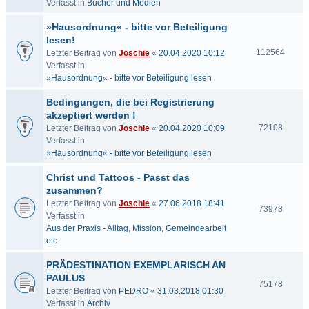
Verfasst in
Bücher und Medien
»Hausordnung« - bitte vor Beteiligung
lesen!
112564
Letzter Beitrag von
Joschie
«
20.04.2020 10:12
Verfasst in
»Hausordnung« - bitte vor Beteiligung lesen
Bedingungen, die bei Registrierung
akzeptiert werden !
72108
Letzter Beitrag von
Joschie
«
20.04.2020 10:09
Verfasst in
»Hausordnung« - bitte vor Beteiligung lesen
Christ und Tattoos - Passt das
zusammen?
Letzter Beitrag von
Joschie
«
27.06.2018 18:41
73978
Verfasst in
Aus der Praxis - Alltag, Mission, Gemeindearbeit
etc
PRÄDESTINATION EXEMPLARISCH AN
PAULUS
75178
Letzter Beitrag von
PEDRO
«
31.03.2018 01:30
Verfasst in
Archiv