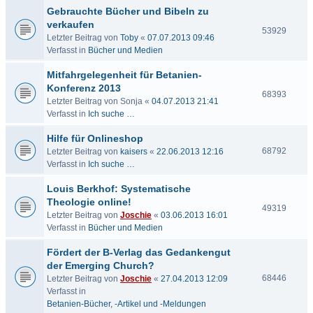
Gebrauchte Bücher und Bibeln zu
verkaufen
53929
Letzter Beitrag von
Toby
«
07.07.2013 09:46
Verfasst in
Bücher und Medien
Mitfahrgelegenheit für Betanien-
Konferenz 2013
68393
Letzter Beitrag von
Sonja
«
04.07.2013 21:41
Verfasst in
Ich suche …
Hilfe für Onlineshop
68792
Letzter Beitrag von
kaisers
«
22.06.2013 12:16
Verfasst in
Ich suche …
Louis Berkhof: Systematische
Theologie online!
49319
Letzter Beitrag von
Joschie
«
03.06.2013 16:01
Verfasst in
Bücher und Medien
Fördert der B-Verlag das Gedankengut
der Emerging Church?
68446
Letzter Beitrag von
Joschie
«
27.04.2013 12:09
Verfasst in
Betanien-Bücher, -Artikel und -Meldungen