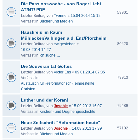
Die Passionswoche - von Roger Liebi
AT/NT/ PDF
59901
Letzter Beitrag von
Yvonne
«
15.04.2014 15:12
Verfasst in
Bücher und Medien
Hauskreis im Raum
Mühlacker/Vaihingen a.d. Enz/Pforzheim
80420
Letzter Beitrag von
ewigesleben
«
16.03.2014 14:27
Verfasst in
Ich suche …
Die Souveränität Gottes
Letzter Beitrag von
Victor Ens
«
09.01.2014 07:35
79913
Verfasst in
Austausch für »reformatorisch« eingestellte
Christen
Luther und der Koran!
79489
Letzter Beitrag von
Joschie
«
15.09.2013 16:07
Verfasst in
Kirchen- und Dogmengeschichte
Neue Zeitschrift "Reformation heute"
57102
Letzter Beitrag von
Joschie
«
14.08.2013 17:39
Verfasst in
Bücher und Medien