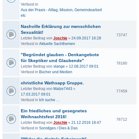
Verfasst in
Aus der Praxis - Alltag, Mission, Gemeindearbeit
etc
Nashville Erklärung zur menschlichen
Sexualität!
73747
Letzter Beitrag von
Joschie
«
24.09.2017 16:28
Verfasst in
Aktuelle Sachthemen
"Begründet glauben - Denkangebote
für Skeptiker und Glaubende"
76160
Letzter Beitrag von
slange
«
12.08.2017 09:01
Verfasst in
Bücher und Medien
christliche Wathsapp Gruppe.
Letzter Beitrag von
Matze7443
«
77459
17.03.2017 09:01
Verfasst in
Ich suche …
Ein friedliches und gesegnetes
Weihnachtsfest 2016!
76712
Letzter Beitrag von
Joschie
«
21.12.2016 18:47
Verfasst in
Sonstiges / Dies & Das