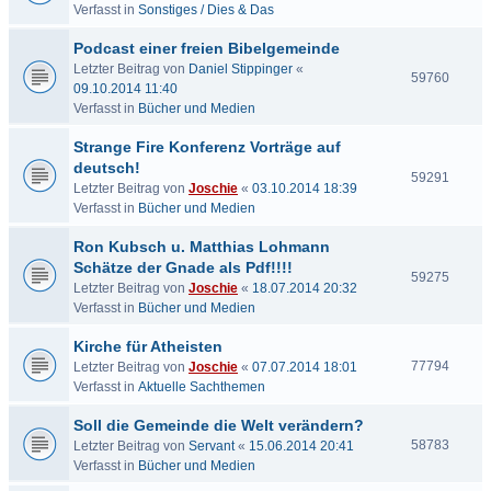
Verfasst in
Sonstiges / Dies & Das
Podcast einer freien Bibelgemeinde
Letzter Beitrag von
Daniel Stippinger
«
59760
09.10.2014 11:40
Verfasst in
Bücher und Medien
Strange Fire Konferenz Vorträge auf
deutsch!
59291
Letzter Beitrag von
Joschie
«
03.10.2014 18:39
Verfasst in
Bücher und Medien
Ron Kubsch u. Matthias Lohmann
Schätze der Gnade als Pdf!!!!
59275
Letzter Beitrag von
Joschie
«
18.07.2014 20:32
Verfasst in
Bücher und Medien
Kirche für Atheisten
77794
Letzter Beitrag von
Joschie
«
07.07.2014 18:01
Verfasst in
Aktuelle Sachthemen
Soll die Gemeinde die Welt verändern?
58783
Letzter Beitrag von
Servant
«
15.06.2014 20:41
Verfasst in
Bücher und Medien