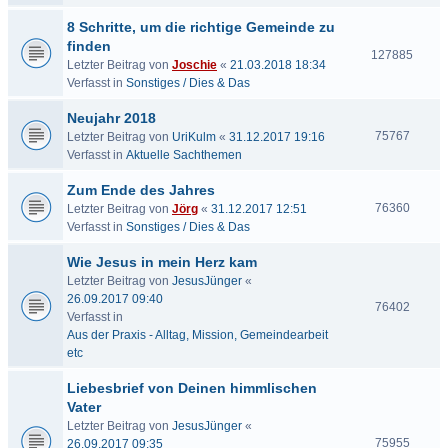
8 Schritte, um die richtige Gemeinde zu
finden
127885
Letzter Beitrag von
Joschie
«
21.03.2018 18:34
Verfasst in
Sonstiges / Dies & Das
Neujahr 2018
75767
Letzter Beitrag von
UriKulm
«
31.12.2017 19:16
Verfasst in
Aktuelle Sachthemen
Zum Ende des Jahres
76360
Letzter Beitrag von
Jörg
«
31.12.2017 12:51
Verfasst in
Sonstiges / Dies & Das
Wie Jesus in mein Herz kam
Letzter Beitrag von
JesusJünger
«
26.09.2017 09:40
76402
Verfasst in
Aus der Praxis - Alltag, Mission, Gemeindearbeit
etc
Liebesbrief von Deinen himmlischen
Vater
Letzter Beitrag von
JesusJünger
«
75955
26.09.2017 09:35