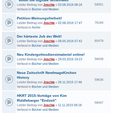
"Wider die digitale Scheinwelt"
59501
Letzter Beitrag von
Joschie
«
03.08.2016 08:16
Verfasst in
Bücher und Medien
Petition-Meinungsfreiheit!
76184
Letzter Beitrag von
Joschie
«
02.08.2016 17:47
Verfasst in
Archiv
Der härteste Job der Welt!
60479
Letzter Beitrag von
Joschie
«
09.05.2016 07:42
Verfasst in
Bücher und Medien
Neu Kindergottesdienstmateriel online!
58438
Letzter Beitrag von
Joschie
«
29.03.2016 19:23
Verfasst in
Bücher und Medien
Neue Zeitschrift NewImageKirchen
History
59636
Letzter Beitrag von
Joschie
«
26.11.2015 17:46
Verfasst in
Bücher und Medien
HKRT 2015-Vorträge von Kim
Riddlebarger "Endzeit"
58447
Letzter Beitrag von
Joschie
«
11.11.2015 09:18
Verfasst in
Bücher und Medien