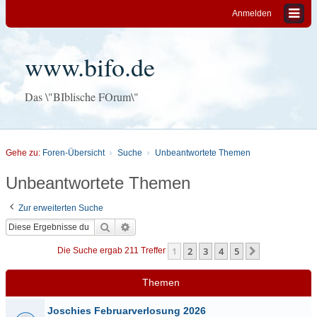
Anmelden
www.bifo.de
Das \"BIblische FOrum\"
Gehe zu:
Foren-Übersicht
Suche
Unbeantwortete Themen
Unbeantwortete Themen
Zur erweiterten Suche
Suche
Erweiterte Suche
1
2
3
4
5
Nächste
Die Suche ergab 211 Treffer
Themen
Joschies Februarverlosung 2026