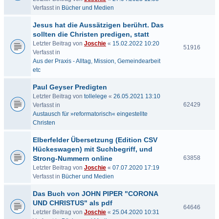
Verfasst in
Bücher und Medien
Jesus hat die Aussätzigen berührt. Das
sollten die Christen predigen, statt
Letzter Beitrag von
Joschie
«
15.02.2022 10:20
51916
Verfasst in
Aus der Praxis - Alltag, Mission, Gemeindearbeit
etc
Paul Geyser Predigten
Letzter Beitrag von
tollelege
«
26.05.2021 13:10
62429
Verfasst in
Austausch für »reformatorisch« eingestellte
Christen
Elberfelder Übersetzung (Edition CSV
Hückeswagen) mit Suchbegriff, und
Strong-Nummern online
63858
Letzter Beitrag von
Joschie
«
07.07.2020 17:19
Verfasst in
Bücher und Medien
Das Buch von JOHN PIPER "CORONA
UND CHRISTUS" als pdf
64646
Letzter Beitrag von
Joschie
«
25.04.2020 10:31