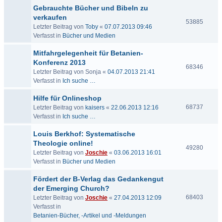
Gebrauchte Bücher und Bibeln zu
verkaufen
53885
Letzter Beitrag von
Toby
«
07.07.2013 09:46
Verfasst in
Bücher und Medien
Mitfahrgelegenheit für Betanien-
Konferenz 2013
68346
Letzter Beitrag von
Sonja
«
04.07.2013 21:41
Verfasst in
Ich suche …
Hilfe für Onlineshop
68737
Letzter Beitrag von
kaisers
«
22.06.2013 12:16
Verfasst in
Ich suche …
Louis Berkhof: Systematische
Theologie online!
49280
Letzter Beitrag von
Joschie
«
03.06.2013 16:01
Verfasst in
Bücher und Medien
Fördert der B-Verlag das Gedankengut
der Emerging Church?
68403
Letzter Beitrag von
Joschie
«
27.04.2013 12:09
Verfasst in
Betanien-Bücher, -Artikel und -Meldungen