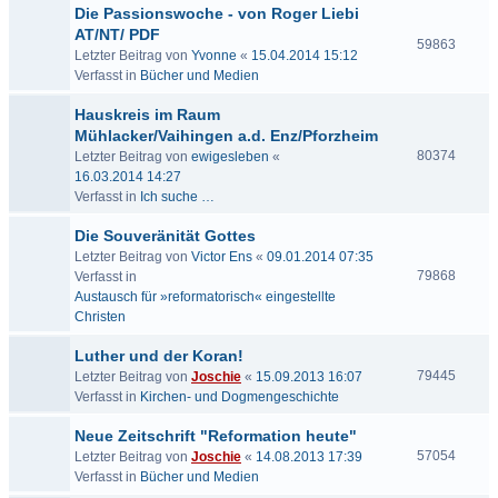
Die Passionswoche - von Roger Liebi
AT/NT/ PDF
59863
Letzter Beitrag von
Yvonne
«
15.04.2014 15:12
Verfasst in
Bücher und Medien
Hauskreis im Raum
Mühlacker/Vaihingen a.d. Enz/Pforzheim
80374
Letzter Beitrag von
ewigesleben
«
16.03.2014 14:27
Verfasst in
Ich suche …
Die Souveränität Gottes
Letzter Beitrag von
Victor Ens
«
09.01.2014 07:35
79868
Verfasst in
Austausch für »reformatorisch« eingestellte
Christen
Luther und der Koran!
79445
Letzter Beitrag von
Joschie
«
15.09.2013 16:07
Verfasst in
Kirchen- und Dogmengeschichte
Neue Zeitschrift "Reformation heute"
57054
Letzter Beitrag von
Joschie
«
14.08.2013 17:39
Verfasst in
Bücher und Medien