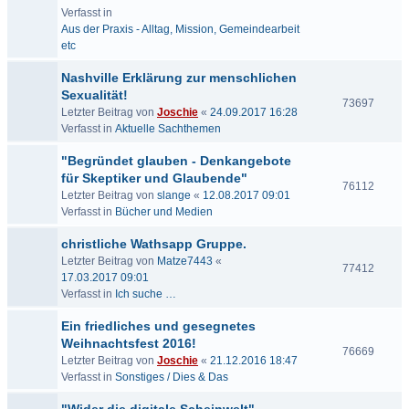
Verfasst in
Aus der Praxis - Alltag, Mission, Gemeindearbeit
etc
Nashville Erklärung zur menschlichen
Sexualität!
73697
Letzter Beitrag von
Joschie
«
24.09.2017 16:28
Verfasst in
Aktuelle Sachthemen
"Begründet glauben - Denkangebote
für Skeptiker und Glaubende"
76112
Letzter Beitrag von
slange
«
12.08.2017 09:01
Verfasst in
Bücher und Medien
christliche Wathsapp Gruppe.
Letzter Beitrag von
Matze7443
«
77412
17.03.2017 09:01
Verfasst in
Ich suche …
Ein friedliches und gesegnetes
Weihnachtsfest 2016!
76669
Letzter Beitrag von
Joschie
«
21.12.2016 18:47
Verfasst in
Sonstiges / Dies & Das