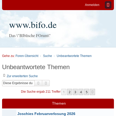
Anmelden
www.bifo.de
Das \"BIblische FOrum\"
Gehe zu:
Foren-Übersicht
Suche
Unbeantwortete Themen
Unbeantwortete Themen
Zur erweiterten Suche
Suche
Erweiterte Suche
1
2
3
4
5
Nächste
Die Suche ergab 211 Treffer
Themen
Joschies Februarverlosung 2026