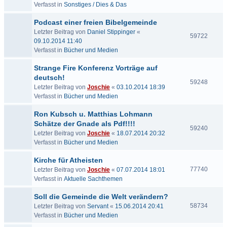
Verfasst in
Sonstiges / Dies & Das
Podcast einer freien Bibelgemeinde
Letzter Beitrag von
Daniel Stippinger
«
59722
09.10.2014 11:40
Verfasst in
Bücher und Medien
Strange Fire Konferenz Vorträge auf
deutsch!
59248
Letzter Beitrag von
Joschie
«
03.10.2014 18:39
Verfasst in
Bücher und Medien
Ron Kubsch u. Matthias Lohmann
Schätze der Gnade als Pdf!!!!
59240
Letzter Beitrag von
Joschie
«
18.07.2014 20:32
Verfasst in
Bücher und Medien
Kirche für Atheisten
77740
Letzter Beitrag von
Joschie
«
07.07.2014 18:01
Verfasst in
Aktuelle Sachthemen
Soll die Gemeinde die Welt verändern?
58734
Letzter Beitrag von
Servant
«
15.06.2014 20:41
Verfasst in
Bücher und Medien