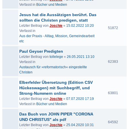
Verfasst in
Bücher und Medien
Jesus hat die Aussätzigen berührt. Das
sollten die Christen predigen, statt
Letzter Beitrag von
Joschie
«
15.02.2022 10:20
51872
Verfasst in
Aus der Praxis - Alltag, Mission, Gemeindearbeit
etc
Paul Geyser Predigten
Letzter Beitrag von
tollelege
«
26.05.2021 13:10
62383
Verfasst in
Austausch für »reformatorisch« eingestellte
Christen
Elberfelder Übersetzung (Edition CSV
Hückeswagen) mit Suchbegriff, und
Strong-Nummern online
63801
Letzter Beitrag von
Joschie
«
07.07.2020 17:19
Verfasst in
Bücher und Medien
Das Buch von JOHN PIPER "CORONA
UND CHRISTUS" als pdf
64592
Letzter Beitrag von
Joschie
«
25.04.2020 10:31