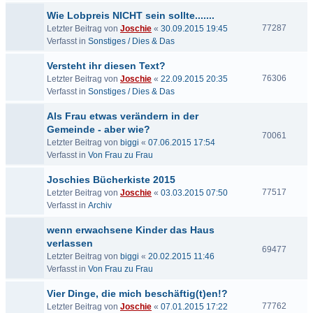
Wie Lobpreis NICHT sein sollte.......
77287
Letzter Beitrag von
Joschie
«
30.09.2015 19:45
Verfasst in
Sonstiges / Dies & Das
Versteht ihr diesen Text?
76306
Letzter Beitrag von
Joschie
«
22.09.2015 20:35
Verfasst in
Sonstiges / Dies & Das
Als Frau etwas verändern in der
Gemeinde - aber wie?
70061
Letzter Beitrag von
biggi
«
07.06.2015 17:54
Verfasst in
Von Frau zu Frau
Joschies Bücherkiste 2015
77517
Letzter Beitrag von
Joschie
«
03.03.2015 07:50
Verfasst in
Archiv
wenn erwachsene Kinder das Haus
verlassen
69477
Letzter Beitrag von
biggi
«
20.02.2015 11:46
Verfasst in
Von Frau zu Frau
Vier Dinge, die mich beschäftig(t)en!?
77762
Letzter Beitrag von
Joschie
«
07.01.2015 17:22