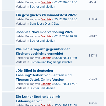
4554
Letzter Beitrag von
Joschie
«
01.02.2026 09:40
Verfasst in
Bücher und Medien
Ein gesegnetes Weihnachtsfest 2025!
11054
Letzter Beitrag von
Joschie
«
25.12.2025 08:36
Verfasst in
Sonstiges / Dies & Das
Joschies Novemberverlosung 2024
28612
Letzter Beitrag von
Joschie
«
02.11.2024 16:38
Verfasst in
Bücher und Medien
Wie man Arroganz gegenüber der
Kirchengeschichte vermeidet
18748
Letzter Beitrag von
Joschie
«
05.08.2024 11:39
Verfasst in
Kirchen- und Dogmengeschichte
„Die Bibel in deutscher
Fassung“Herbert von Jantzen und
Thomas Jettel. Online Version
25479
Letzter Beitrag von
Joschie
«
05.07.2024 17:22
Verfasst in
Bücher und Medien
Die Luther-Studienbibel mit
Erklärungen von.........
46226
Letzter Beitrag von
Joschie
«
27.04.2023 11:58