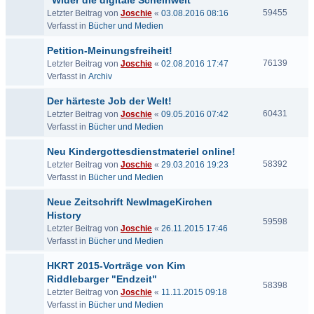
"Wider die digitale Scheinwelt"
59455
Letzter Beitrag von
Joschie
«
03.08.2016 08:16
Verfasst in
Bücher und Medien
Petition-Meinungsfreiheit!
76139
Letzter Beitrag von
Joschie
«
02.08.2016 17:47
Verfasst in
Archiv
Der härteste Job der Welt!
60431
Letzter Beitrag von
Joschie
«
09.05.2016 07:42
Verfasst in
Bücher und Medien
Neu Kindergottesdienstmateriel online!
58392
Letzter Beitrag von
Joschie
«
29.03.2016 19:23
Verfasst in
Bücher und Medien
Neue Zeitschrift NewImageKirchen
History
59598
Letzter Beitrag von
Joschie
«
26.11.2015 17:46
Verfasst in
Bücher und Medien
HKRT 2015-Vorträge von Kim
Riddlebarger "Endzeit"
58398
Letzter Beitrag von
Joschie
«
11.11.2015 09:18
Verfasst in
Bücher und Medien