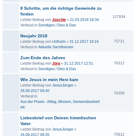
8 Schritte, um die richtige Gemeinde zu
finden
127834
Letzter Beitrag von
Joschie
«
21.03.2018 18:34
Verfasst in
Sonstiges / Dies & Das
Neujahr 2018
75721
Letzter Beitrag von
UriKulm
«
31.12.2017 19:16
Verfasst in
Aktuelle Sachthemen
Zum Ende des Jahres
76312
Letzter Beitrag von
Jörg
«
31.12.2017 12:51
Verfasst in
Sonstiges / Dies & Das
Wie Jesus in mein Herz kam
Letzter Beitrag von
JesusJünger
«
26.09.2017 09:40
76359
Verfasst in
Aus der Praxis - Alltag, Mission, Gemeindearbeit
etc
Liebesbrief von Deinen himmlischen
Vater
Letzter Beitrag von
JesusJünger
«
75912
26.09.2017 09:35