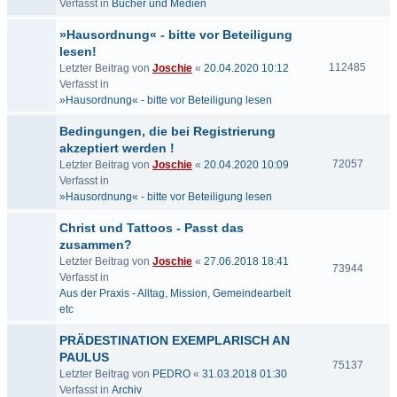
Verfasst in
Bücher und Medien
»Hausordnung« - bitte vor Beteiligung
lesen!
112485
Letzter Beitrag von
Joschie
«
20.04.2020 10:12
Verfasst in
»Hausordnung« - bitte vor Beteiligung lesen
Bedingungen, die bei Registrierung
akzeptiert werden !
72057
Letzter Beitrag von
Joschie
«
20.04.2020 10:09
Verfasst in
»Hausordnung« - bitte vor Beteiligung lesen
Christ und Tattoos - Passt das
zusammen?
Letzter Beitrag von
Joschie
«
27.06.2018 18:41
73944
Verfasst in
Aus der Praxis - Alltag, Mission, Gemeindearbeit
etc
PRÄDESTINATION EXEMPLARISCH AN
PAULUS
75137
Letzter Beitrag von
PEDRO
«
31.03.2018 01:30
Verfasst in
Archiv