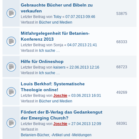
Gebrauchte Bücher und Bibeln zu
verkaufen
53875
Letzter Beitrag von
Toby
«
07.07.2013 09:46
Verfasst in
Bücher und Medien
Mitfahrgelegenheit für Betanien-
Konferenz 2013
68333
Letzter Beitrag von
Sonja
«
04.07.2013 21:41
Verfasst in
Ich suche …
Hilfe für Onlineshop
68723
Letzter Beitrag von
kaisers
«
22.06.2013 12:16
Verfasst in
Ich suche …
Louis Berkhof: Systematische
Theologie online!
49269
Letzter Beitrag von
Joschie
«
03.06.2013 16:01
Verfasst in
Bücher und Medien
Fördert der B-Verlag das Gedankengut
der Emerging Church?
68391
Letzter Beitrag von
Joschie
«
27.04.2013 12:09
Verfasst in
Betanien-Bücher, -Artikel und -Meldungen