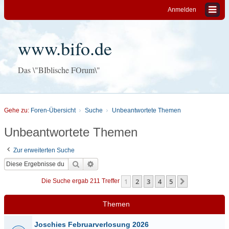
Anmelden
www.bifo.de
Das \"BIblische FOrum\"
Gehe zu:
Foren-Übersicht
Suche
Unbeantwortete Themen
Unbeantwortete Themen
Zur erweiterten Suche
Suche
Erweiterte Suche
1
2
3
4
5
Nächste
Die Suche ergab 211 Treffer
Themen
Joschies Februarverlosung 2026