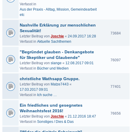
Verfasst in
Aus der Praxis - Alltag, Mission, Gemeindearbeit
etc
Nashville Erklärung zur menschlichen
Sexualität!
73684
Letzter Beitrag von
Joschie
«
24.09.2017 16:28
Verfasst in
Aktuelle Sachthemen
"Begründet glauben - Denkangebote
für Skeptiker und Glaubende"
76097
Letzter Beitrag von
slange
«
12.08.2017 09:01
Verfasst in
Bücher und Medien
christliche Wathsapp Gruppe.
Letzter Beitrag von
Matze7443
«
77401
17.03.2017 09:01
Verfasst in
Ich suche …
Ein friedliches und gesegnetes
Weihnachtsfest 2016!
76656
Letzter Beitrag von
Joschie
«
21.12.2016 18:47
Verfasst in
Sonstiges / Dies & Das