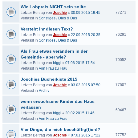
Wie Lobpreis NICHT sein sollte.......
77273
Letzter Beitrag von
Joschie
«
30.09.2015 19:45
Verfasst in
Sonstiges / Dies & Das
Versteht ihr diesen Text?
76291
Letzter Beitrag von
Joschie
«
22.09.2015 20:35
Verfasst in
Sonstiges / Dies & Das
Als Frau etwas verändern in der
Gemeinde - aber wie?
70052
Letzter Beitrag von
biggi
«
07.06.2015 17:54
Verfasst in
Von Frau zu Frau
Joschies Bücherkiste 2015
77507
Letzter Beitrag von
Joschie
«
03.03.2015 07:50
Verfasst in
Archiv
wenn erwachsene Kinder das Haus
verlassen
69467
Letzter Beitrag von
biggi
«
20.02.2015 11:46
Verfasst in
Von Frau zu Frau
Vier Dinge, die mich beschäftig(t)en!?
77752
Letzter Beitrag von
Joschie
«
07.01.2015 17:22