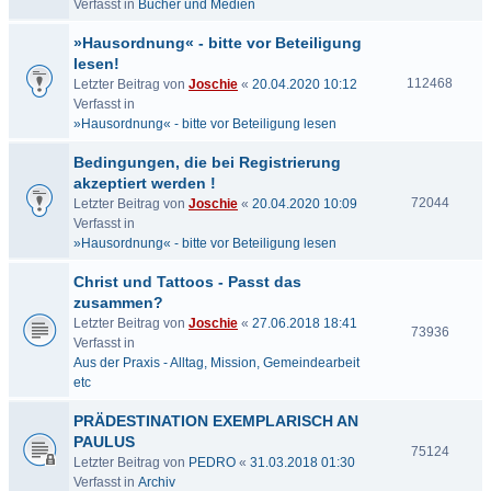
Verfasst in
Bücher und Medien
»Hausordnung« - bitte vor Beteiligung
lesen!
112468
Letzter Beitrag von
Joschie
«
20.04.2020 10:12
Verfasst in
»Hausordnung« - bitte vor Beteiligung lesen
Bedingungen, die bei Registrierung
akzeptiert werden !
72044
Letzter Beitrag von
Joschie
«
20.04.2020 10:09
Verfasst in
»Hausordnung« - bitte vor Beteiligung lesen
Christ und Tattoos - Passt das
zusammen?
Letzter Beitrag von
Joschie
«
27.06.2018 18:41
73936
Verfasst in
Aus der Praxis - Alltag, Mission, Gemeindearbeit
etc
PRÄDESTINATION EXEMPLARISCH AN
PAULUS
75124
Letzter Beitrag von
PEDRO
«
31.03.2018 01:30
Verfasst in
Archiv