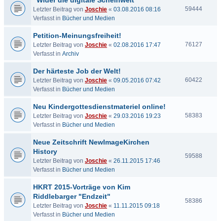
"Wider die digitale Scheinwelt"
59444
Letzter Beitrag von
Joschie
«
03.08.2016 08:16
Verfasst in
Bücher und Medien
Petition-Meinungsfreiheit!
76127
Letzter Beitrag von
Joschie
«
02.08.2016 17:47
Verfasst in
Archiv
Der härteste Job der Welt!
60422
Letzter Beitrag von
Joschie
«
09.05.2016 07:42
Verfasst in
Bücher und Medien
Neu Kindergottesdienstmateriel online!
58383
Letzter Beitrag von
Joschie
«
29.03.2016 19:23
Verfasst in
Bücher und Medien
Neue Zeitschrift NewImageKirchen
History
59588
Letzter Beitrag von
Joschie
«
26.11.2015 17:46
Verfasst in
Bücher und Medien
HKRT 2015-Vorträge von Kim
Riddlebarger "Endzeit"
58386
Letzter Beitrag von
Joschie
«
11.11.2015 09:18
Verfasst in
Bücher und Medien