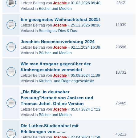
4542
Letzter Beitrag von
Joschie
«
01.02.2026 09:40
Verfasst in
Bücher und Medien
Ein gesegnetes Weihnachtsfest 2025!
11039
Letzter Beitrag von
Joschie
«
25.12.2025 08:36
Verfasst in
Sonstiges / Dies & Das
Joschies Novemberverlosung 2024
28596
Letzter Beitrag von
Joschie
«
02.11.2024 16:38
Verfasst in
Bücher und Medien
Wie man Arroganz gegenüber der
Kirchengeschichte vermeidet
18732
Letzter Beitrag von
Joschie
«
05.08.2024 11:39
Verfasst in
Kirchen- und Dogmengeschichte
„Die Bibel in deutscher
Fassung“Herbert von Jantzen und
Thomas Jettel. Online Version
25465
Letzter Beitrag von
Joschie
«
05.07.2024 17:22
Verfasst in
Bücher und Medien
Die Luther-Studienbibel mit
Erklärungen von.........
46212
Letzter Beitrag von
Joschie
«
27.04.2023 11:58