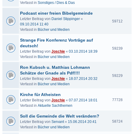
Verfasst in
Sonstiges / Dies & Das
Podcast einer freien Bibelgemeinde
Letzter Beitrag von
Daniel Stippinger
«
59712
09.10.2014 11:40
Verfasst in
Bücher und Medien
Strange Fire Konferenz Vorträge auf
deutsch!
59239
Letzter Beitrag von
Joschie
«
03.10.2014 18:39
Verfasst in
Bücher und Medien
Ron Kubsch u. Matthias Lohmann
Schätze der Gnade als Pdf!!!!
59229
Letzter Beitrag von
Joschie
«
18.07.2014 20:32
Verfasst in
Bücher und Medien
Kirche für Atheisten
77728
Letzter Beitrag von
Joschie
«
07.07.2014 18:01
Verfasst in
Aktuelle Sachthemen
Soll die Gemeinde die Welt verändern?
58724
Letzter Beitrag von
Servant
«
15.06.2014 20:41
Verfasst in
Bücher und Medien