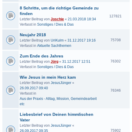
8 Schritte, um die richtige Gemeinde zu
finden
127821
Letzter Beitrag von
Joschie
«
21.03.2018 18:34
Verfasst in
Sonstiges / Dies & Das
Neujahr 2018
75708
Letzter Beitrag von
UriKulm
«
31.12.2017 19:16
Verfasst in
Aktuelle Sachthemen
Zum Ende des Jahres
76302
Letzter Beitrag von
Jörg
«
31.12.2017 12:51
Verfasst in
Sonstiges / Dies & Das
Wie Jesus in mein Herz kam
Letzter Beitrag von
JesusJünger
«
26.09.2017 09:40
76346
Verfasst in
Aus der Praxis - Alltag, Mission, Gemeindearbeit
etc
Liebesbrief von Deinen himmlischen
Vater
Letzter Beitrag von
JesusJünger
«
75902
26.09.2017 09:35