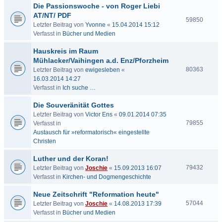
Die Passionswoche - von Roger Liebi
AT/NT/ PDF
59850
Letzter Beitrag von
Yvonne
«
15.04.2014 15:12
Verfasst in
Bücher und Medien
Hauskreis im Raum
Mühlacker/Vaihingen a.d. Enz/Pforzheim
80363
Letzter Beitrag von
ewigesleben
«
16.03.2014 14:27
Verfasst in
Ich suche …
Die Souveränität Gottes
Letzter Beitrag von
Victor Ens
«
09.01.2014 07:35
79855
Verfasst in
Austausch für »reformatorisch« eingestellte
Christen
Luther und der Koran!
79432
Letzter Beitrag von
Joschie
«
15.09.2013 16:07
Verfasst in
Kirchen- und Dogmengeschichte
Neue Zeitschrift "Reformation heute"
57044
Letzter Beitrag von
Joschie
«
14.08.2013 17:39
Verfasst in
Bücher und Medien