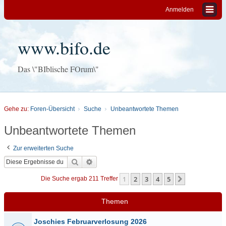
Anmelden
www.bifo.de
Das \"BIblische FOrum\"
Gehe zu:
Foren-Übersicht
Suche
Unbeantwortete Themen
Unbeantwortete Themen
Zur erweiterten Suche
Suche
Erweiterte Suche
1
2
3
4
5
Nächste
Die Suche ergab 211 Treffer
Themen
Joschies Februarverlosung 2026