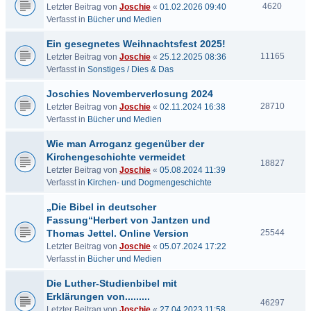
4620
Letzter Beitrag von
Joschie
«
01.02.2026 09:40
Verfasst in
Bücher und Medien
Ein gesegnetes Weihnachtsfest 2025!
11165
Letzter Beitrag von
Joschie
«
25.12.2025 08:36
Verfasst in
Sonstiges / Dies & Das
Joschies Novemberverlosung 2024
28710
Letzter Beitrag von
Joschie
«
02.11.2024 16:38
Verfasst in
Bücher und Medien
Wie man Arroganz gegenüber der
Kirchengeschichte vermeidet
18827
Letzter Beitrag von
Joschie
«
05.08.2024 11:39
Verfasst in
Kirchen- und Dogmengeschichte
„Die Bibel in deutscher
Fassung“Herbert von Jantzen und
Thomas Jettel. Online Version
25544
Letzter Beitrag von
Joschie
«
05.07.2024 17:22
Verfasst in
Bücher und Medien
Die Luther-Studienbibel mit
Erklärungen von.........
46297
Letzter Beitrag von
Joschie
«
27.04.2023 11:58