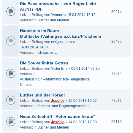
Die Passionswoche - von Roger Liebi
AT/NT/ PDF
59914
Letzter Beitrag von
Yvonne
«
15.04.2014 15:12
Verfasst in
Bücher und Medien
Hauskreis im Raum
Mühlacker/Vaihingen a.d. Enz/Pforzheim
80435
Letzter Beitrag von
ewigesleben
«
16.03.2014 14:27
Verfasst in
Ich suche …
Die Souveränität Gottes
Letzter Beitrag von
Victor Ens
«
09.01.2014 07:35
79934
Verfasst in
Austausch für »reformatorisch« eingestellte
Christen
Luther und der Koran!
79511
Letzter Beitrag von
Joschie
«
15.09.2013 16:07
Verfasst in
Kirchen- und Dogmengeschichte
Neue Zeitschrift "Reformation heute"
57115
Letzter Beitrag von
Joschie
«
14.08.2013 17:39
Verfasst in
Bücher und Medien