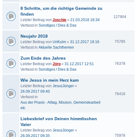
8 Schritte, um die richtige Gemeinde zu
finden
127904
Letzter Beitrag von
Joschie
«
21.03.2018 18:34
Verfasst in
Sonstiges / Dies & Das
Neujahr 2018
75785
Letzter Beitrag von
UriKulm
«
31.12.2017 19:16
Verfasst in
Aktuelle Sachthemen
Zum Ende des Jahres
76378
Letzter Beitrag von
Jörg
«
31.12.2017 12:51
Verfasst in
Sonstiges / Dies & Das
Wie Jesus in mein Herz kam
Letzter Beitrag von
JesusJünger
«
26.09.2017 09:40
76416
Verfasst in
Aus der Praxis - Alltag, Mission, Gemeindearbeit
etc
Liebesbrief von Deinen himmlischen
Vater
Letzter Beitrag von
JesusJünger
«
75976
26.09.2017 09:35