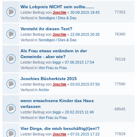
Wie Lobpreis NICHT sein sollte.......
77353
Letzter Beitrag von
Joschie
«
30.09.2015 19:45
Verfasst in
Sonstiges / Dies & Das
Versteht ihr diesen Text?
76360
Letzter Beitrag von
Joschie
«
22.09.2015 20:35
Verfasst in
Sonstiges / Dies & Das
Als Frau etwas verändern in der
Gemeinde - aber wie?
70119
Letzter Beitrag von
biggi
«
07.06.2015 17:54
Verfasst in
Von Frau zu Frau
Joschies Bücherkiste 2015
77590
Letzter Beitrag von
Joschie
«
03.03.2015 07:50
Verfasst in
Archiv
wenn erwachsene Kinder das Haus
verlassen
69545
Letzter Beitrag von
biggi
«
20.02.2015 11:46
Verfasst in
Von Frau zu Frau
Vier Dinge, die mich beschäftig(t)en!?
77829
Letzter Beitrag von
Joschie
«
07.01.2015 17:22