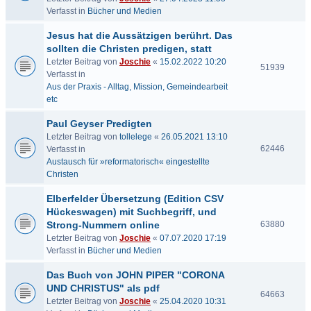
Verfasst in
Bücher und Medien
Jesus hat die Aussätzigen berührt. Das
sollten die Christen predigen, statt
Letzter Beitrag von
Joschie
«
15.02.2022 10:20
51939
Verfasst in
Aus der Praxis - Alltag, Mission, Gemeindearbeit
etc
Paul Geyser Predigten
Letzter Beitrag von
tollelege
«
26.05.2021 13:10
62446
Verfasst in
Austausch für »reformatorisch« eingestellte
Christen
Elberfelder Übersetzung (Edition CSV
Hückeswagen) mit Suchbegriff, und
Strong-Nummern online
63880
Letzter Beitrag von
Joschie
«
07.07.2020 17:19
Verfasst in
Bücher und Medien
Das Buch von JOHN PIPER "CORONA
UND CHRISTUS" als pdf
64663
Letzter Beitrag von
Joschie
«
25.04.2020 10:31