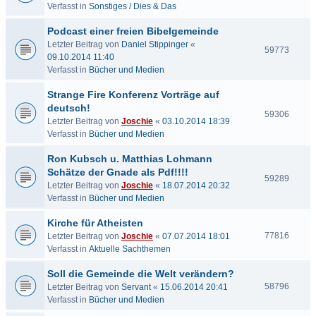
Verfasst in
Sonstiges / Dies & Das
Podcast einer freien Bibelgemeinde
Letzter Beitrag von
Daniel Stippinger
«
59773
09.10.2014 11:40
Verfasst in
Bücher und Medien
Strange Fire Konferenz Vorträge auf
deutsch!
59306
Letzter Beitrag von
Joschie
«
03.10.2014 18:39
Verfasst in
Bücher und Medien
Ron Kubsch u. Matthias Lohmann
Schätze der Gnade als Pdf!!!!
59289
Letzter Beitrag von
Joschie
«
18.07.2014 20:32
Verfasst in
Bücher und Medien
Kirche für Atheisten
77816
Letzter Beitrag von
Joschie
«
07.07.2014 18:01
Verfasst in
Aktuelle Sachthemen
Soll die Gemeinde die Welt verändern?
58796
Letzter Beitrag von
Servant
«
15.06.2014 20:41
Verfasst in
Bücher und Medien