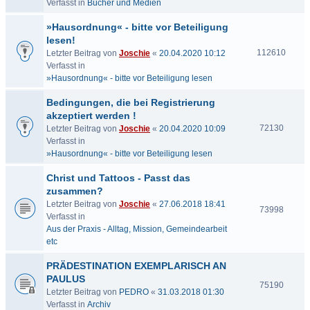
Verfasst in
Bücher und Medien
»Hausordnung« - bitte vor Beteiligung
lesen!
112610
Letzter Beitrag von
Joschie
«
20.04.2020 10:12
Verfasst in
»Hausordnung« - bitte vor Beteiligung lesen
Bedingungen, die bei Registrierung
akzeptiert werden !
72130
Letzter Beitrag von
Joschie
«
20.04.2020 10:09
Verfasst in
»Hausordnung« - bitte vor Beteiligung lesen
Christ und Tattoos - Passt das
zusammen?
Letzter Beitrag von
Joschie
«
27.06.2018 18:41
73998
Verfasst in
Aus der Praxis - Alltag, Mission, Gemeindearbeit
etc
PRÄDESTINATION EXEMPLARISCH AN
PAULUS
75190
Letzter Beitrag von
PEDRO
«
31.03.2018 01:30
Verfasst in
Archiv