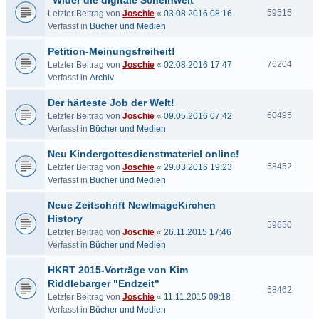
"Wider die digitale Scheinwelt"
59515
Letzter Beitrag von
Joschie
«
03.08.2016 08:16
Verfasst in
Bücher und Medien
Petition-Meinungsfreiheit!
76204
Letzter Beitrag von
Joschie
«
02.08.2016 17:47
Verfasst in
Archiv
Der härteste Job der Welt!
60495
Letzter Beitrag von
Joschie
«
09.05.2016 07:42
Verfasst in
Bücher und Medien
Neu Kindergottesdienstmateriel online!
58452
Letzter Beitrag von
Joschie
«
29.03.2016 19:23
Verfasst in
Bücher und Medien
Neue Zeitschrift NewImageKirchen
History
59650
Letzter Beitrag von
Joschie
«
26.11.2015 17:46
Verfasst in
Bücher und Medien
HKRT 2015-Vorträge von Kim
Riddlebarger "Endzeit"
58462
Letzter Beitrag von
Joschie
«
11.11.2015 09:18
Verfasst in
Bücher und Medien