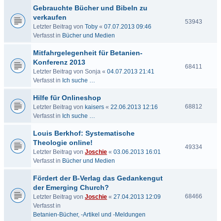
Gebrauchte Bücher und Bibeln zu
verkaufen
53943
Letzter Beitrag von
Toby
«
07.07.2013 09:46
Verfasst in
Bücher und Medien
Mitfahrgelegenheit für Betanien-
Konferenz 2013
68411
Letzter Beitrag von
Sonja
«
04.07.2013 21:41
Verfasst in
Ich suche …
Hilfe für Onlineshop
68812
Letzter Beitrag von
kaisers
«
22.06.2013 12:16
Verfasst in
Ich suche …
Louis Berkhof: Systematische
Theologie online!
49334
Letzter Beitrag von
Joschie
«
03.06.2013 16:01
Verfasst in
Bücher und Medien
Fördert der B-Verlag das Gedankengut
der Emerging Church?
68466
Letzter Beitrag von
Joschie
«
27.04.2013 12:09
Verfasst in
Betanien-Bücher, -Artikel und -Meldungen