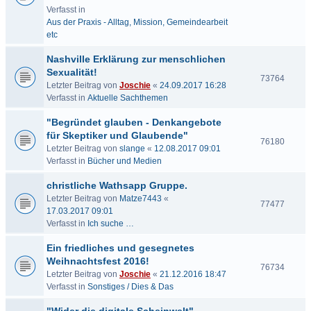
Verfasst in
Aus der Praxis - Alltag, Mission, Gemeindearbeit
etc
Nashville Erklärung zur menschlichen
Sexualität!
73764
Letzter Beitrag von
Joschie
«
24.09.2017 16:28
Verfasst in
Aktuelle Sachthemen
"Begründet glauben - Denkangebote
für Skeptiker und Glaubende"
76180
Letzter Beitrag von
slange
«
12.08.2017 09:01
Verfasst in
Bücher und Medien
christliche Wathsapp Gruppe.
Letzter Beitrag von
Matze7443
«
77477
17.03.2017 09:01
Verfasst in
Ich suche …
Ein friedliches und gesegnetes
Weihnachtsfest 2016!
76734
Letzter Beitrag von
Joschie
«
21.12.2016 18:47
Verfasst in
Sonstiges / Dies & Das