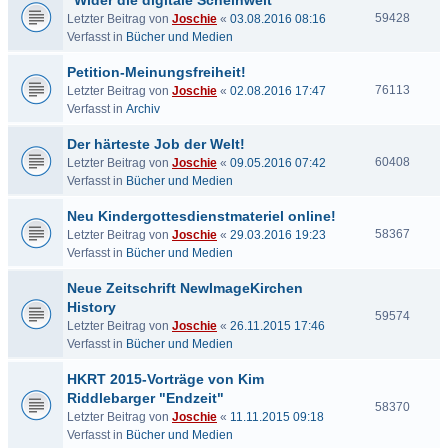
"Wider die digitale Scheinwelt"
59428
Letzter Beitrag von
Joschie
«
03.08.2016 08:16
Verfasst in
Bücher und Medien
Petition-Meinungsfreiheit!
76113
Letzter Beitrag von
Joschie
«
02.08.2016 17:47
Verfasst in
Archiv
Der härteste Job der Welt!
60408
Letzter Beitrag von
Joschie
«
09.05.2016 07:42
Verfasst in
Bücher und Medien
Neu Kindergottesdienstmateriel online!
58367
Letzter Beitrag von
Joschie
«
29.03.2016 19:23
Verfasst in
Bücher und Medien
Neue Zeitschrift NewImageKirchen
History
59574
Letzter Beitrag von
Joschie
«
26.11.2015 17:46
Verfasst in
Bücher und Medien
HKRT 2015-Vorträge von Kim
Riddlebarger "Endzeit"
58370
Letzter Beitrag von
Joschie
«
11.11.2015 09:18
Verfasst in
Bücher und Medien