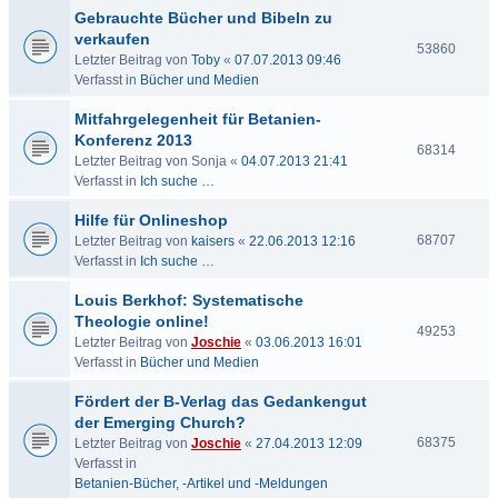
Gebrauchte Bücher und Bibeln zu
verkaufen
53860
Letzter Beitrag von
Toby
«
07.07.2013 09:46
Verfasst in
Bücher und Medien
Mitfahrgelegenheit für Betanien-
Konferenz 2013
68314
Letzter Beitrag von
Sonja
«
04.07.2013 21:41
Verfasst in
Ich suche …
Hilfe für Onlineshop
68707
Letzter Beitrag von
kaisers
«
22.06.2013 12:16
Verfasst in
Ich suche …
Louis Berkhof: Systematische
Theologie online!
49253
Letzter Beitrag von
Joschie
«
03.06.2013 16:01
Verfasst in
Bücher und Medien
Fördert der B-Verlag das Gedankengut
der Emerging Church?
68375
Letzter Beitrag von
Joschie
«
27.04.2013 12:09
Verfasst in
Betanien-Bücher, -Artikel und -Meldungen