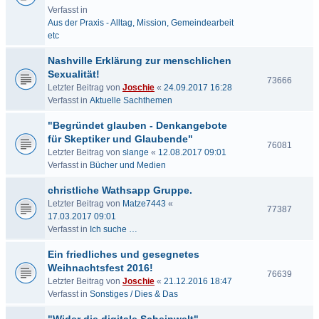
Verfasst in
Aus der Praxis - Alltag, Mission, Gemeindearbeit
etc
Nashville Erklärung zur menschlichen
Sexualität!
73666
Letzter Beitrag von
Joschie
«
24.09.2017 16:28
Verfasst in
Aktuelle Sachthemen
"Begründet glauben - Denkangebote
für Skeptiker und Glaubende"
76081
Letzter Beitrag von
slange
«
12.08.2017 09:01
Verfasst in
Bücher und Medien
christliche Wathsapp Gruppe.
Letzter Beitrag von
Matze7443
«
77387
17.03.2017 09:01
Verfasst in
Ich suche …
Ein friedliches und gesegnetes
Weihnachtsfest 2016!
76639
Letzter Beitrag von
Joschie
«
21.12.2016 18:47
Verfasst in
Sonstiges / Dies & Das