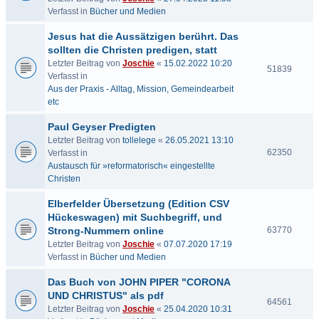
Verfasst in
Bücher und Medien
Jesus hat die Aussätzigen berührt. Das
sollten die Christen predigen, statt
Letzter Beitrag von
Joschie
«
15.02.2022 10:20
51839
Verfasst in
Aus der Praxis - Alltag, Mission, Gemeindearbeit
etc
Paul Geyser Predigten
Letzter Beitrag von
tollelege
«
26.05.2021 13:10
62350
Verfasst in
Austausch für »reformatorisch« eingestellte
Christen
Elberfelder Übersetzung (Edition CSV
Hückeswagen) mit Suchbegriff, und
Strong-Nummern online
63770
Letzter Beitrag von
Joschie
«
07.07.2020 17:19
Verfasst in
Bücher und Medien
Das Buch von JOHN PIPER "CORONA
UND CHRISTUS" als pdf
64561
Letzter Beitrag von
Joschie
«
25.04.2020 10:31