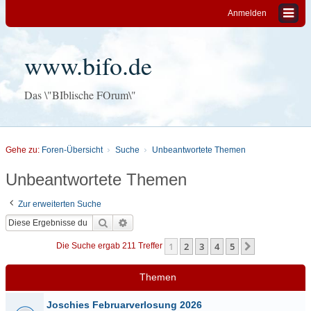
Anmelden
www.bifo.de
Das \"BIblische FOrum\"
Gehe zu:
Foren-Übersicht
Suche
Unbeantwortete Themen
Unbeantwortete Themen
Zur erweiterten Suche
Suche
Erweiterte Suche
1
2
3
4
5
Nächste
Die Suche ergab 211 Treffer
Themen
Joschies Februarverlosung 2026