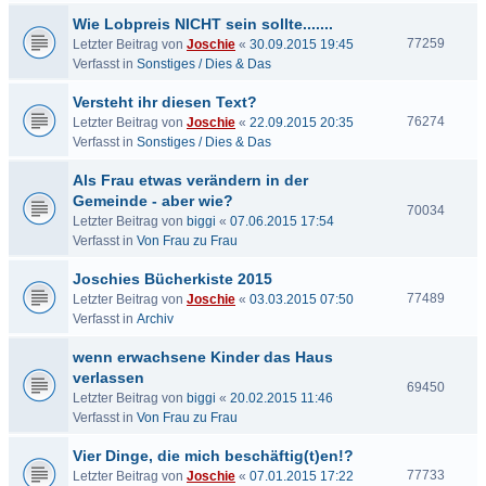
Wie Lobpreis NICHT sein sollte.......
77259
Letzter Beitrag von
Joschie
«
30.09.2015 19:45
Verfasst in
Sonstiges / Dies & Das
Versteht ihr diesen Text?
76274
Letzter Beitrag von
Joschie
«
22.09.2015 20:35
Verfasst in
Sonstiges / Dies & Das
Als Frau etwas verändern in der
Gemeinde - aber wie?
70034
Letzter Beitrag von
biggi
«
07.06.2015 17:54
Verfasst in
Von Frau zu Frau
Joschies Bücherkiste 2015
77489
Letzter Beitrag von
Joschie
«
03.03.2015 07:50
Verfasst in
Archiv
wenn erwachsene Kinder das Haus
verlassen
69450
Letzter Beitrag von
biggi
«
20.02.2015 11:46
Verfasst in
Von Frau zu Frau
Vier Dinge, die mich beschäftig(t)en!?
77733
Letzter Beitrag von
Joschie
«
07.01.2015 17:22