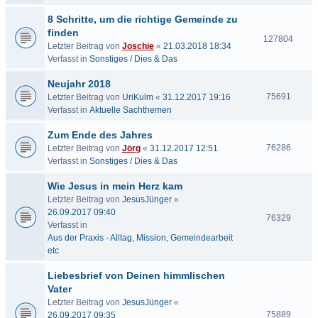
8 Schritte, um die richtige Gemeinde zu
finden
127804
Letzter Beitrag von
Joschie
«
21.03.2018 18:34
Verfasst in
Sonstiges / Dies & Das
Neujahr 2018
75691
Letzter Beitrag von
UriKulm
«
31.12.2017 19:16
Verfasst in
Aktuelle Sachthemen
Zum Ende des Jahres
76286
Letzter Beitrag von
Jörg
«
31.12.2017 12:51
Verfasst in
Sonstiges / Dies & Das
Wie Jesus in mein Herz kam
Letzter Beitrag von
JesusJünger
«
26.09.2017 09:40
76329
Verfasst in
Aus der Praxis - Alltag, Mission, Gemeindearbeit
etc
Liebesbrief von Deinen himmlischen
Vater
Letzter Beitrag von
JesusJünger
«
75889
26.09.2017 09:35