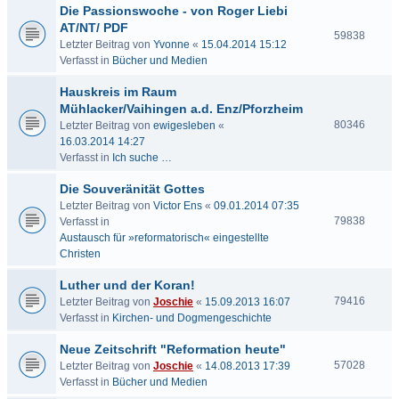
Die Passionswoche - von Roger Liebi
AT/NT/ PDF
59838
Letzter Beitrag von
Yvonne
«
15.04.2014 15:12
Verfasst in
Bücher und Medien
Hauskreis im Raum
Mühlacker/Vaihingen a.d. Enz/Pforzheim
80346
Letzter Beitrag von
ewigesleben
«
16.03.2014 14:27
Verfasst in
Ich suche …
Die Souveränität Gottes
Letzter Beitrag von
Victor Ens
«
09.01.2014 07:35
79838
Verfasst in
Austausch für »reformatorisch« eingestellte
Christen
Luther und der Koran!
79416
Letzter Beitrag von
Joschie
«
15.09.2013 16:07
Verfasst in
Kirchen- und Dogmengeschichte
Neue Zeitschrift "Reformation heute"
57028
Letzter Beitrag von
Joschie
«
14.08.2013 17:39
Verfasst in
Bücher und Medien