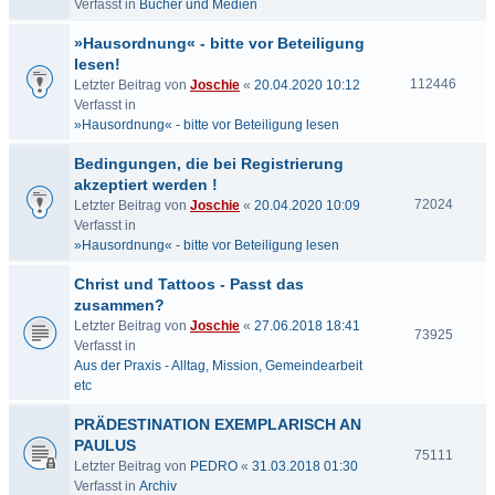
Verfasst in
Bücher und Medien
»Hausordnung« - bitte vor Beteiligung
lesen!
112446
Letzter Beitrag von
Joschie
«
20.04.2020 10:12
Verfasst in
»Hausordnung« - bitte vor Beteiligung lesen
Bedingungen, die bei Registrierung
akzeptiert werden !
72024
Letzter Beitrag von
Joschie
«
20.04.2020 10:09
Verfasst in
»Hausordnung« - bitte vor Beteiligung lesen
Christ und Tattoos - Passt das
zusammen?
Letzter Beitrag von
Joschie
«
27.06.2018 18:41
73925
Verfasst in
Aus der Praxis - Alltag, Mission, Gemeindearbeit
etc
PRÄDESTINATION EXEMPLARISCH AN
PAULUS
75111
Letzter Beitrag von
PEDRO
«
31.03.2018 01:30
Verfasst in
Archiv