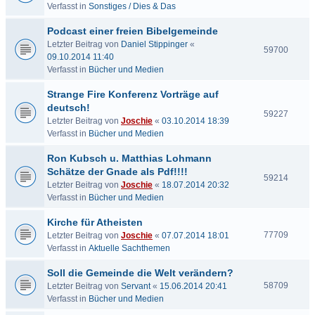
Verfasst in
Sonstiges / Dies & Das
Podcast einer freien Bibelgemeinde
Letzter Beitrag von
Daniel Stippinger
«
59700
09.10.2014 11:40
Verfasst in
Bücher und Medien
Strange Fire Konferenz Vorträge auf
deutsch!
59227
Letzter Beitrag von
Joschie
«
03.10.2014 18:39
Verfasst in
Bücher und Medien
Ron Kubsch u. Matthias Lohmann
Schätze der Gnade als Pdf!!!!
59214
Letzter Beitrag von
Joschie
«
18.07.2014 20:32
Verfasst in
Bücher und Medien
Kirche für Atheisten
77709
Letzter Beitrag von
Joschie
«
07.07.2014 18:01
Verfasst in
Aktuelle Sachthemen
Soll die Gemeinde die Welt verändern?
58709
Letzter Beitrag von
Servant
«
15.06.2014 20:41
Verfasst in
Bücher und Medien