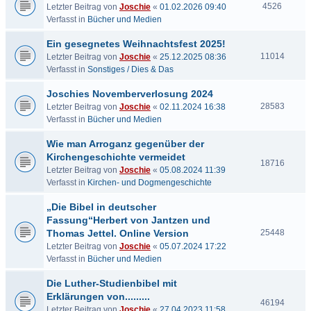
4526
Letzter Beitrag von
Joschie
«
01.02.2026 09:40
Verfasst in
Bücher und Medien
Ein gesegnetes Weihnachtsfest 2025!
11014
Letzter Beitrag von
Joschie
«
25.12.2025 08:36
Verfasst in
Sonstiges / Dies & Das
Joschies Novemberverlosung 2024
28583
Letzter Beitrag von
Joschie
«
02.11.2024 16:38
Verfasst in
Bücher und Medien
Wie man Arroganz gegenüber der
Kirchengeschichte vermeidet
18716
Letzter Beitrag von
Joschie
«
05.08.2024 11:39
Verfasst in
Kirchen- und Dogmengeschichte
„Die Bibel in deutscher
Fassung“Herbert von Jantzen und
Thomas Jettel. Online Version
25448
Letzter Beitrag von
Joschie
«
05.07.2024 17:22
Verfasst in
Bücher und Medien
Die Luther-Studienbibel mit
Erklärungen von.........
46194
Letzter Beitrag von
Joschie
«
27.04.2023 11:58