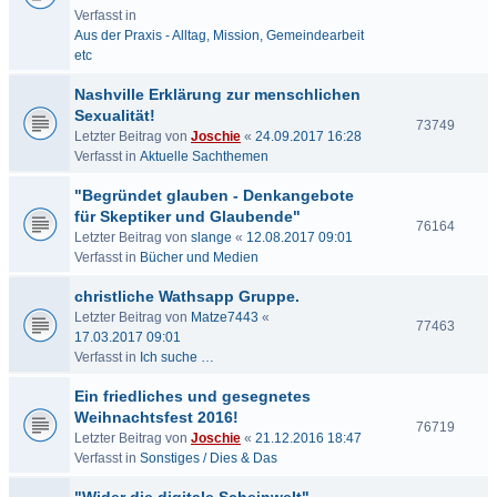
Verfasst in
Aus der Praxis - Alltag, Mission, Gemeindearbeit
etc
Nashville Erklärung zur menschlichen
Sexualität!
73749
Letzter Beitrag von
Joschie
«
24.09.2017 16:28
Verfasst in
Aktuelle Sachthemen
"Begründet glauben - Denkangebote
für Skeptiker und Glaubende"
76164
Letzter Beitrag von
slange
«
12.08.2017 09:01
Verfasst in
Bücher und Medien
christliche Wathsapp Gruppe.
Letzter Beitrag von
Matze7443
«
77463
17.03.2017 09:01
Verfasst in
Ich suche …
Ein friedliches und gesegnetes
Weihnachtsfest 2016!
76719
Letzter Beitrag von
Joschie
«
21.12.2016 18:47
Verfasst in
Sonstiges / Dies & Das