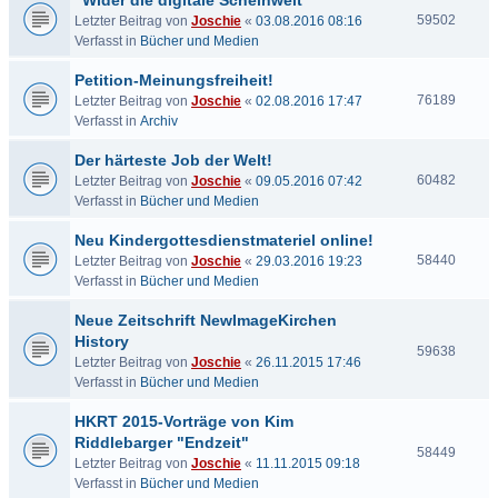
"Wider die digitale Scheinwelt"
59502
Letzter Beitrag von
Joschie
«
03.08.2016 08:16
Verfasst in
Bücher und Medien
Petition-Meinungsfreiheit!
76189
Letzter Beitrag von
Joschie
«
02.08.2016 17:47
Verfasst in
Archiv
Der härteste Job der Welt!
60482
Letzter Beitrag von
Joschie
«
09.05.2016 07:42
Verfasst in
Bücher und Medien
Neu Kindergottesdienstmateriel online!
58440
Letzter Beitrag von
Joschie
«
29.03.2016 19:23
Verfasst in
Bücher und Medien
Neue Zeitschrift NewImageKirchen
History
59638
Letzter Beitrag von
Joschie
«
26.11.2015 17:46
Verfasst in
Bücher und Medien
HKRT 2015-Vorträge von Kim
Riddlebarger "Endzeit"
58449
Letzter Beitrag von
Joschie
«
11.11.2015 09:18
Verfasst in
Bücher und Medien