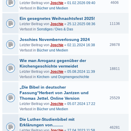
4606
Letzter Beitrag von
Joschie
«
01.02.2026 09:40
Verfasst in
Bücher und Medien
Ein gesegnetes Weihnachtsfest 2025!
11136
Letzter Beitrag von
Joschie
«
25.12.2025 08:36
Verfasst in
Sonstiges / Dies & Das
Joschies Novemberverlosung 2024
28678
Letzter Beitrag von
Joschie
«
02.11.2024 16:38
Verfasst in
Bücher und Medien
Wie man Arroganz gegenüber der
Kirchengeschichte vermeidet
18811
Letzter Beitrag von
Joschie
«
05.08.2024 11:39
Verfasst in
Kirchen- und Dogmengeschichte
„Die Bibel in deutscher
Fassung“Herbert von Jantzen und
Thomas Jettel. Online Version
25529
Letzter Beitrag von
Joschie
«
05.07.2024 17:22
Verfasst in
Bücher und Medien
Die Luther-Studienbibel mit
Erklärungen von.........
46281
Letzter Beitrag von
Joschie
«
27.04.2023 11:58