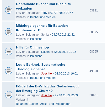
Gebrauchte Bücher und Bibeln zu
verkaufen
53931
Letzter Beitrag von
Toby
«
07.07.2013 09:46
Verfasst in
Bücher und Medien
Mitfahrgelegenheit für Betanien-
Konferenz 2013
68395
Letzter Beitrag von
Sonja
«
04.07.2013 21:41
Verfasst in
Ich suche …
Hilfe für Onlineshop
68795
Letzter Beitrag von
kaisers
«
22.06.2013 12:16
Verfasst in
Ich suche …
Louis Berkhof: Systematische
Theologie online!
49320
Letzter Beitrag von
Joschie
«
03.06.2013 16:01
Verfasst in
Bücher und Medien
Fördert der B-Verlag das Gedankengut
der Emerging Church?
68451
Letzter Beitrag von
Joschie
«
27.04.2013 12:09
Verfasst in
Betanien-Bücher, -Artikel und -Meldungen