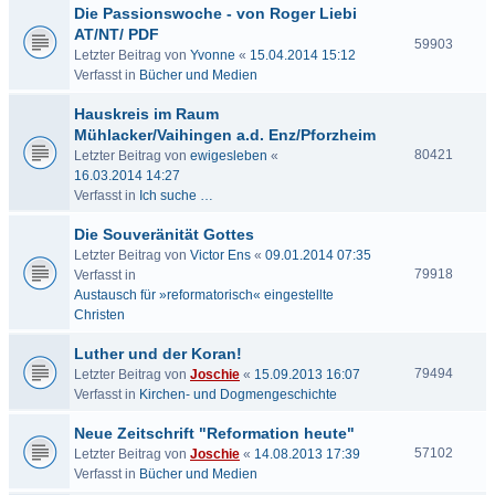
Die Passionswoche - von Roger Liebi
AT/NT/ PDF
59903
Letzter Beitrag von
Yvonne
«
15.04.2014 15:12
Verfasst in
Bücher und Medien
Hauskreis im Raum
Mühlacker/Vaihingen a.d. Enz/Pforzheim
80421
Letzter Beitrag von
ewigesleben
«
16.03.2014 14:27
Verfasst in
Ich suche …
Die Souveränität Gottes
Letzter Beitrag von
Victor Ens
«
09.01.2014 07:35
79918
Verfasst in
Austausch für »reformatorisch« eingestellte
Christen
Luther und der Koran!
79494
Letzter Beitrag von
Joschie
«
15.09.2013 16:07
Verfasst in
Kirchen- und Dogmengeschichte
Neue Zeitschrift "Reformation heute"
57102
Letzter Beitrag von
Joschie
«
14.08.2013 17:39
Verfasst in
Bücher und Medien