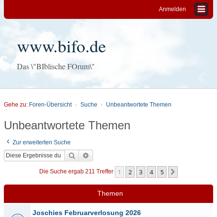
Anmelden
www.bifo.de
Das \"BIblische FOrum\"
Gehe zu:
Foren-Übersicht
Suche
Unbeantwortete Themen
Unbeantwortete Themen
Zur erweiterten Suche
Suche
Erweiterte Suche
1
2
3
4
5
Nächste
Die Suche ergab 211 Treffer
Themen
Joschies Februarverlosung 2026