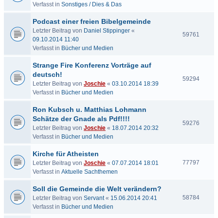
Verfasst in
Sonstiges / Dies & Das
Podcast einer freien Bibelgemeinde
Letzter Beitrag von
Daniel Stippinger
«
59761
09.10.2014 11:40
Verfasst in
Bücher und Medien
Strange Fire Konferenz Vorträge auf
deutsch!
59294
Letzter Beitrag von
Joschie
«
03.10.2014 18:39
Verfasst in
Bücher und Medien
Ron Kubsch u. Matthias Lohmann
Schätze der Gnade als Pdf!!!!
59276
Letzter Beitrag von
Joschie
«
18.07.2014 20:32
Verfasst in
Bücher und Medien
Kirche für Atheisten
77797
Letzter Beitrag von
Joschie
«
07.07.2014 18:01
Verfasst in
Aktuelle Sachthemen
Soll die Gemeinde die Welt verändern?
58784
Letzter Beitrag von
Servant
«
15.06.2014 20:41
Verfasst in
Bücher und Medien