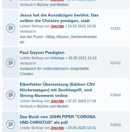
Verfasst in
Bücher und Medien
Jesus hat die Aussätzigen berührt. Das
sollten die Christen predigen, statt
Letzter Beitrag von
Joschie
«
15.02.2022 10:20
51921
Verfasst in
Aus der Praxis - Alltag, Mission, Gemeindearbeit
etc
Paul Geyser Predigten
Letzter Beitrag von
tollelege
«
26.05.2021 13:10
62432
Verfasst in
Austausch für »reformatorisch« eingestellte
Christen
Elberfelder Übersetzung (Edition CSV
Hückeswagen) mit Suchbegriff, und
Strong-Nummern online
63864
Letzter Beitrag von
Joschie
«
07.07.2020 17:19
Verfasst in
Bücher und Medien
Das Buch von JOHN PIPER "CORONA
UND CHRISTUS" als pdf
64650
Letzter Beitrag von
Joschie
«
25.04.2020 10:31