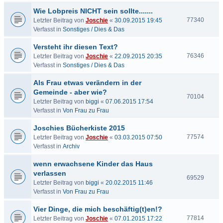
Wie Lobpreis NICHT sein sollte.......
77340
Letzter Beitrag von
Joschie
«
30.09.2015 19:45
Verfasst in
Sonstiges / Dies & Das
Versteht ihr diesen Text?
76346
Letzter Beitrag von
Joschie
«
22.09.2015 20:35
Verfasst in
Sonstiges / Dies & Das
Als Frau etwas verändern in der
Gemeinde - aber wie?
70104
Letzter Beitrag von
biggi
«
07.06.2015 17:54
Verfasst in
Von Frau zu Frau
Joschies Bücherkiste 2015
77574
Letzter Beitrag von
Joschie
«
03.03.2015 07:50
Verfasst in
Archiv
wenn erwachsene Kinder das Haus
verlassen
69529
Letzter Beitrag von
biggi
«
20.02.2015 11:46
Verfasst in
Von Frau zu Frau
Vier Dinge, die mich beschäftig(t)en!?
77814
Letzter Beitrag von
Joschie
«
07.01.2015 17:22