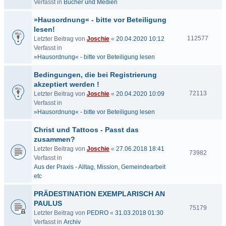
Verfasst in
Bücher und Medien
»Hausordnung« - bitte vor Beteiligung
lesen!
112577
Letzter Beitrag von
Joschie
«
20.04.2020 10:12
Verfasst in
»Hausordnung« - bitte vor Beteiligung lesen
Bedingungen, die bei Registrierung
akzeptiert werden !
72113
Letzter Beitrag von
Joschie
«
20.04.2020 10:09
Verfasst in
»Hausordnung« - bitte vor Beteiligung lesen
Christ und Tattoos - Passt das
zusammen?
Letzter Beitrag von
Joschie
«
27.06.2018 18:41
73982
Verfasst in
Aus der Praxis - Alltag, Mission, Gemeindearbeit
etc
PRÄDESTINATION EXEMPLARISCH AN
PAULUS
75179
Letzter Beitrag von
PEDRO
«
31.03.2018 01:30
Verfasst in
Archiv