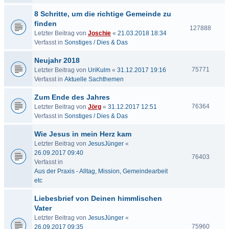
8 Schritte, um die richtige Gemeinde zu
finden
127888
Letzter Beitrag von
Joschie
«
21.03.2018 18:34
Verfasst in
Sonstiges / Dies & Das
Neujahr 2018
75771
Letzter Beitrag von
UriKulm
«
31.12.2017 19:16
Verfasst in
Aktuelle Sachthemen
Zum Ende des Jahres
76364
Letzter Beitrag von
Jörg
«
31.12.2017 12:51
Verfasst in
Sonstiges / Dies & Das
Wie Jesus in mein Herz kam
Letzter Beitrag von
JesusJünger
«
26.09.2017 09:40
76403
Verfasst in
Aus der Praxis - Alltag, Mission, Gemeindearbeit
etc
Liebesbrief von Deinen himmlischen
Vater
Letzter Beitrag von
JesusJünger
«
75960
26.09.2017 09:35