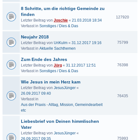
8 Schritte, um die richtige Gemeinde zu
finden
127920
Letzter Beitrag von
Joschie
«
21.03.2018 18:34
Verfasst in
Sonstiges / Dies & Das
Neujahr 2018
75799
Letzter Beitrag von
UriKulm
«
31.12.2017 19:16
Verfasst in
Aktuelle Sachthemen
Zum Ende des Jahres
76398
Letzter Beitrag von
Jörg
«
31.12.2017 12:51
Verfasst in
Sonstiges / Dies & Das
Wie Jesus in mein Herz kam
Letzter Beitrag von
JesusJünger
«
26.09.2017 09:40
76435
Verfasst in
Aus der Praxis - Alltag, Mission, Gemeindearbeit
etc
Liebesbrief von Deinen himmlischen
Vater
Letzter Beitrag von
JesusJünger
«
75993
26.09.2017 09:35