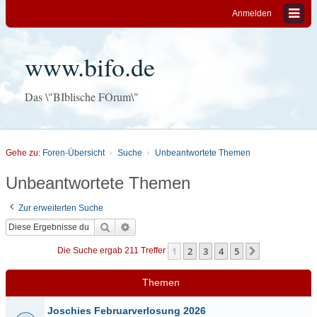
Anmelden
www.bifo.de
Das \"BIblische FOrum\"
Gehe zu:
Foren-Übersicht
Suche
Unbeantwortete Themen
Unbeantwortete Themen
Zur erweiterten Suche
Suche
Erweiterte Suche
1
2
3
4
5
Nächste
Die Suche ergab 211 Treffer
Themen
Joschies Februarverlosung 2026