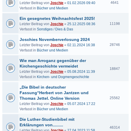
4641
Letzter Beitrag von
Joschie
«
01.02.2026 09:40
Verfasst in
Bücher und Medien
Ein gesegnetes Weihnachtsfest 2025!
11198
Letzter Beitrag von
Joschie
«
25.12.2025 08:36
Verfasst in
Sonstiges / Dies & Das
Joschies Novemberverlosung 2024
28746
Letzter Beitrag von
Joschie
«
02.11.2024 16:38
Verfasst in
Bücher und Medien
Wie man Arroganz gegenüber der
Kirchengeschichte vermeidet
18847
Letzter Beitrag von
Joschie
«
05.08.2024 11:39
Verfasst in
Kirchen- und Dogmengeschichte
„Die Bibel in deutscher
Fassung“Herbert von Jantzen und
Thomas Jettel. Online Version
25562
Letzter Beitrag von
Joschie
«
05.07.2024 17:22
Verfasst in
Bücher und Medien
Die Luther-Studienbibel mit
Erklärungen von.........
46314
Letzter Beitrag von
Joschie
«
27.04.2023 11:58