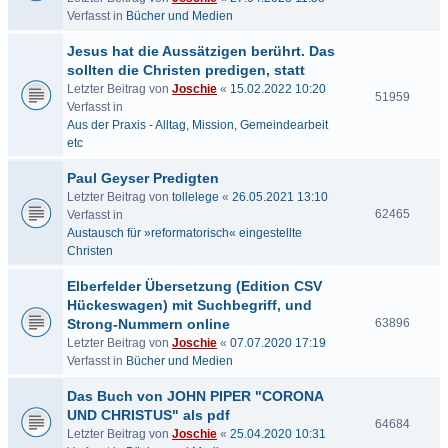
Verfasst in
Bücher und Medien
Jesus hat die Aussätzigen berührt. Das
sollten die Christen predigen, statt
Letzter Beitrag von
Joschie
«
15.02.2022 10:20
51959
Verfasst in
Aus der Praxis - Alltag, Mission, Gemeindearbeit
etc
Paul Geyser Predigten
Letzter Beitrag von
tollelege
«
26.05.2021 13:10
62465
Verfasst in
Austausch für »reformatorisch« eingestellte
Christen
Elberfelder Übersetzung (Edition CSV
Hückeswagen) mit Suchbegriff, und
Strong-Nummern online
63896
Letzter Beitrag von
Joschie
«
07.07.2020 17:19
Verfasst in
Bücher und Medien
Das Buch von JOHN PIPER "CORONA
UND CHRISTUS" als pdf
64684
Letzter Beitrag von
Joschie
«
25.04.2020 10:31