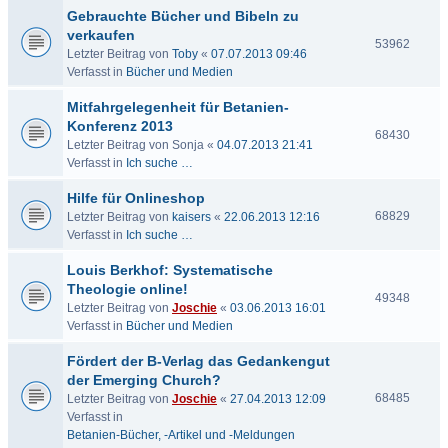
Gebrauchte Bücher und Bibeln zu
verkaufen
53962
Letzter Beitrag von
Toby
«
07.07.2013 09:46
Verfasst in
Bücher und Medien
Mitfahrgelegenheit für Betanien-
Konferenz 2013
68430
Letzter Beitrag von
Sonja
«
04.07.2013 21:41
Verfasst in
Ich suche …
Hilfe für Onlineshop
68829
Letzter Beitrag von
kaisers
«
22.06.2013 12:16
Verfasst in
Ich suche …
Louis Berkhof: Systematische
Theologie online!
49348
Letzter Beitrag von
Joschie
«
03.06.2013 16:01
Verfasst in
Bücher und Medien
Fördert der B-Verlag das Gedankengut
der Emerging Church?
68485
Letzter Beitrag von
Joschie
«
27.04.2013 12:09
Verfasst in
Betanien-Bücher, -Artikel und -Meldungen