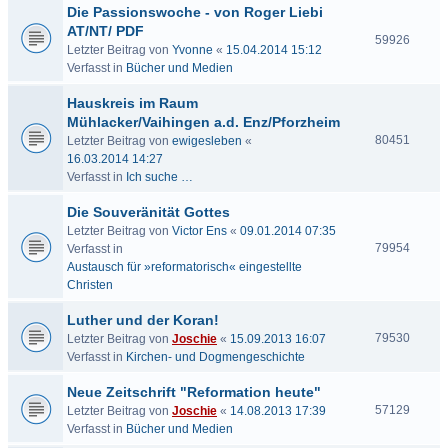
Die Passionswoche - von Roger Liebi
AT/NT/ PDF
59926
Letzter Beitrag von
Yvonne
«
15.04.2014 15:12
Verfasst in
Bücher und Medien
Hauskreis im Raum
Mühlacker/Vaihingen a.d. Enz/Pforzheim
80451
Letzter Beitrag von
ewigesleben
«
16.03.2014 14:27
Verfasst in
Ich suche …
Die Souveränität Gottes
Letzter Beitrag von
Victor Ens
«
09.01.2014 07:35
79954
Verfasst in
Austausch für »reformatorisch« eingestellte
Christen
Luther und der Koran!
79530
Letzter Beitrag von
Joschie
«
15.09.2013 16:07
Verfasst in
Kirchen- und Dogmengeschichte
Neue Zeitschrift "Reformation heute"
57129
Letzter Beitrag von
Joschie
«
14.08.2013 17:39
Verfasst in
Bücher und Medien