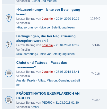
Verfasst in
Bücher und Medien
»Hausordnung« - bitte vor Beteiligung
lesen!
112646
Letzter Beitrag von
Joschie
«
20.04.2020 10:12
Verfasst in
»Hausordnung« - bitte vor Beteiligung lesen
Bedingungen, die bei Registrierung
akzeptiert werden !
72146
Letzter Beitrag von
Joschie
«
20.04.2020 10:09
Verfasst in
»Hausordnung« - bitte vor Beteiligung lesen
Christ und Tattoos - Passt das
zusammen?
Letzter Beitrag von
Joschie
«
27.06.2018 18:41
74016
Verfasst in
Aus der Praxis - Alltag, Mission, Gemeindearbeit
etc
PRÄDESTINATION EXEMPLARISCH AN
PAULUS
75207
Letzter Beitrag von
PEDRO
«
31.03.2018 01:30
Verfasst in
Archiv