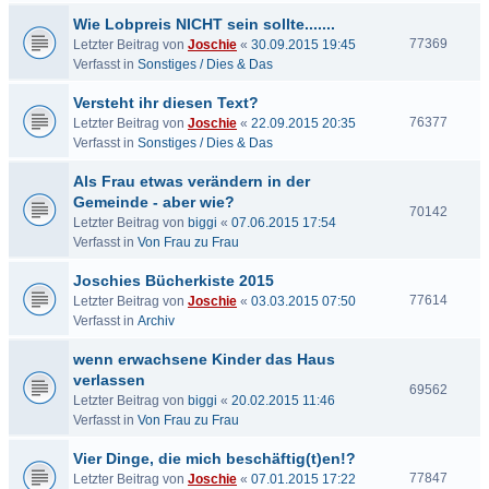
Wie Lobpreis NICHT sein sollte.......
77369
Letzter Beitrag von
Joschie
«
30.09.2015 19:45
Verfasst in
Sonstiges / Dies & Das
Versteht ihr diesen Text?
76377
Letzter Beitrag von
Joschie
«
22.09.2015 20:35
Verfasst in
Sonstiges / Dies & Das
Als Frau etwas verändern in der
Gemeinde - aber wie?
70142
Letzter Beitrag von
biggi
«
07.06.2015 17:54
Verfasst in
Von Frau zu Frau
Joschies Bücherkiste 2015
77614
Letzter Beitrag von
Joschie
«
03.03.2015 07:50
Verfasst in
Archiv
wenn erwachsene Kinder das Haus
verlassen
69562
Letzter Beitrag von
biggi
«
20.02.2015 11:46
Verfasst in
Von Frau zu Frau
Vier Dinge, die mich beschäftig(t)en!?
77847
Letzter Beitrag von
Joschie
«
07.01.2015 17:22