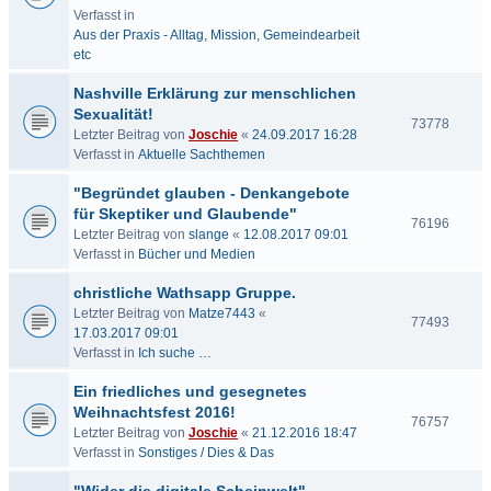
Verfasst in
Aus der Praxis - Alltag, Mission, Gemeindearbeit
etc
Nashville Erklärung zur menschlichen
Sexualität!
73778
Letzter Beitrag von
Joschie
«
24.09.2017 16:28
Verfasst in
Aktuelle Sachthemen
"Begründet glauben - Denkangebote
für Skeptiker und Glaubende"
76196
Letzter Beitrag von
slange
«
12.08.2017 09:01
Verfasst in
Bücher und Medien
christliche Wathsapp Gruppe.
Letzter Beitrag von
Matze7443
«
77493
17.03.2017 09:01
Verfasst in
Ich suche …
Ein friedliches und gesegnetes
Weihnachtsfest 2016!
76757
Letzter Beitrag von
Joschie
«
21.12.2016 18:47
Verfasst in
Sonstiges / Dies & Das