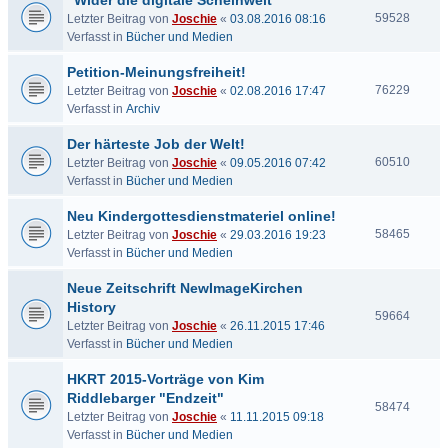
"Wider die digitale Scheinwelt"
59528
Letzter Beitrag von
Joschie
«
03.08.2016 08:16
Verfasst in
Bücher und Medien
Petition-Meinungsfreiheit!
76229
Letzter Beitrag von
Joschie
«
02.08.2016 17:47
Verfasst in
Archiv
Der härteste Job der Welt!
60510
Letzter Beitrag von
Joschie
«
09.05.2016 07:42
Verfasst in
Bücher und Medien
Neu Kindergottesdienstmateriel online!
58465
Letzter Beitrag von
Joschie
«
29.03.2016 19:23
Verfasst in
Bücher und Medien
Neue Zeitschrift NewImageKirchen
History
59664
Letzter Beitrag von
Joschie
«
26.11.2015 17:46
Verfasst in
Bücher und Medien
HKRT 2015-Vorträge von Kim
Riddlebarger "Endzeit"
58474
Letzter Beitrag von
Joschie
«
11.11.2015 09:18
Verfasst in
Bücher und Medien