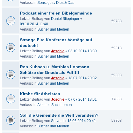
Verfasst in
Sonstiges / Dies & Das
Podcast einer freien Bibelgemeinde
Letzter Beitrag von
Daniel Stippinger
«
59788
09.10.2014 11:40
Verfasst in
Bücher und Medien
Strange Fire Konferenz Vorträge auf
deutsch!
59318
Letzter Beitrag von
Joschie
«
03.10.2014 18:39
Verfasst in
Bücher und Medien
Ron Kubsch u. Matthias Lohmann
Schätze der Gnade als Pdf!!!!
59303
Letzter Beitrag von
Joschie
«
18.07.2014 20:32
Verfasst in
Bücher und Medien
Kirche für Atheisten
77833
Letzter Beitrag von
Joschie
«
07.07.2014 18:01
Verfasst in
Aktuelle Sachthemen
Soll die Gemeinde die Welt verändern?
58808
Letzter Beitrag von
Servant
«
15.06.2014 20:41
Verfasst in
Bücher und Medien