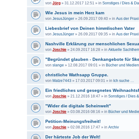
von
Jörg
»
31.12.2017 12:51
» in
Sonstiges / Dies & D
Wie Jesus in mein Herz kam
von
JesusJünger
»
26.09.2017 09:40
» in
Aus der Praxi
Liebesbrief von Deinen himmlischen Vater
von
JesusJünger
»
26.09.2017 09:35
» in
Aus der Praxi
Nashville Erklärung zur menschlichen Sexual
von
Joschie
»
24.09.2017 16:28
» in
Aktuelle Sachthe
"Begründet glauben - Denkangebote für Sk
von
slange
»
12.08.2017 09:01
» in
Bücher und Medien
christliche Wathsapp Gruppe.
von
Matze7443
»
17.03.2017 09:01
» in
Ich suche …
Ein friedliches und gesegnetes Weihnachtsf
von
Joschie
»
21.12.2016 18:47
» in
Sonstiges / Dies 
"Wider die digitale Scheinwelt"
von
Joschie
»
03.08.2016 08:16
» in
Bücher und Medi
Petition-Meinungsfreiheit!
von
Joschie
»
02.08.2016 17:47
» in
Archiv
Der härteste Job der Welt!