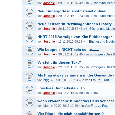
von
Joschie
»
09.05.2016 07:42
» in
Bücher und Medi
Neu Kindergottesdienstmateriel online!
von
Joschie
»
29.03.2016 19:23
» in
Bücher und Medi
Neue Zeitschrift NewImageKirchen History
von
Joschie
»
26.11.2015 17:46
» in
Bücher und Medi
HKRT 2015-Vorträge von Kim Riddlebarger "
von
Joschie
»
11.11.2015 09:18
» in
Bücher und Medie
Wie Lobpreis NICHT sein sollte.......
von
Joschie
»
30.09.2015 19:45
» in
Sonstiges / Dies 
Versteht ihr diesen Text?
von
Joschie
»
22.09.2015 20:35
» in
Sonstiges / Dies 
Als Frau etwas verändern in der Gemeinde -
von
biggi
»
07.06.2015 17:54
» in
Von Frau zu Frau
Joschies Bücherkiste 2015
von
Joschie
»
03.03.2015 07:50
» in
Archiv
wenn erwachsene Kinder das Haus verlass
von
biggi
»
20.02.2015 11:46
» in
Von Frau zu Frau
Vier Dinge, die mich beschäftig(t)en!?