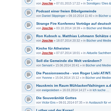
von
Joschie
»
07.01.2015 17:22
» in
Sonstiges / Dies 
Podcast einer freien Bibelgemeinde
von
Daniel Stippinger
»
09.10.2014 11:40
» in
Bücher 
Strange Fire Konferenz Vorträge auf deutsch
von
Joschie
»
03.10.2014 18:39
» in
Bücher und Medi
Ron Kubsch u. Matthias Lohmann Schätze de
von
Joschie
»
18.07.2014 20:32
» in
Bücher und Medi
Kirche für Atheisten
von
Joschie
»
07.07.2014 18:01
» in
Aktuelle Sachthe
Soll die Gemeinde die Welt verändern?
von
Servant
»
15.06.2014 20:41
» in
Bücher und Medie
Die Passionswoche - von Roger Liebi AT/NT
von
Yvonne
»
15.04.2014 15:12
» in
Bücher und Medie
Hauskreis im Raum Mühlacker/Vaihingen a.d
von
ewigesleben
»
16.03.2014 14:27
» in
Ich suche …
Die Souveränität Gottes
von
Victor Ens
»
09.01.2014 07:35
» in
Austausch für »r
Luther und der Koran!