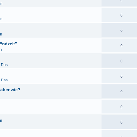
0
en
0
en
0
en
Endzeit"
0
n
0
& Das
0
& Das
 aber wie?
0
0
en
0