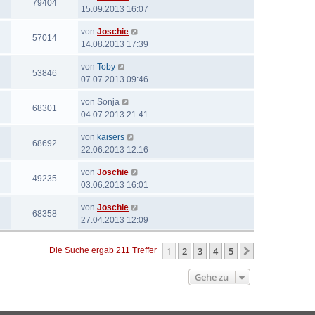
79404
15.09.2013 16:07
von
Joschie
57014
14.08.2013 17:39
von
Toby
53846
07.07.2013 09:46
von
Sonja
68301
04.07.2013 21:41
von
kaisers
68692
22.06.2013 12:16
von
Joschie
49235
03.06.2013 16:01
von
Joschie
68358
27.04.2013 12:09
1
2
3
4
5
Nächste
Die Suche ergab 211 Treffer
Gehe zu