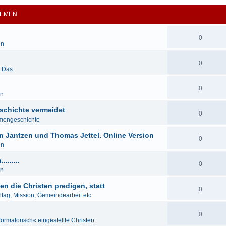
EMEN
0
en
0
& Das
0
en
schichte vermeidet
0
mengeschichte
n Jantzen und Thomas Jettel. Online Version
0
en
......
0
en
en die Christen predigen, statt
0
lltag, Mission, Gemeindearbeit etc
0
formatorisch« eingestellte Christen