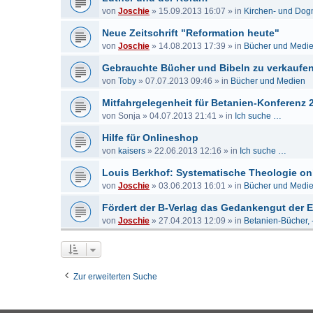
von
Joschie
»
15.09.2013 16:07
» in
Kirchen- und Dog
Neue Zeitschrift "Reformation heute"
von
Joschie
»
14.08.2013 17:39
» in
Bücher und Medi
Gebrauchte Bücher und Bibeln zu verkaufe
von
Toby
»
07.07.2013 09:46
» in
Bücher und Medien
Mitfahrgelegenheit für Betanien-Konferenz 
von
Sonja
»
04.07.2013 21:41
» in
Ich suche …
Hilfe für Onlineshop
von
kaisers
»
22.06.2013 12:16
» in
Ich suche …
Louis Berkhof: Systematische Theologie on
von
Joschie
»
03.06.2013 16:01
» in
Bücher und Medi
Fördert der B-Verlag das Gedankengut der
von
Joschie
»
27.04.2013 12:09
» in
Betanien-Bücher, 
Zur erweiterten Suche