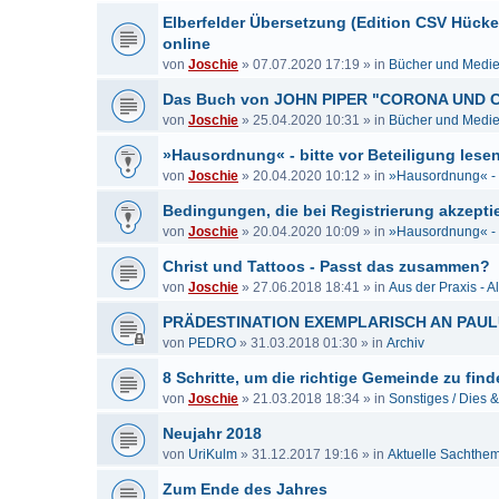
Elberfelder Übersetzung (Edition CSV Hück
online
von
Joschie
»
07.07.2020 17:19
» in
Bücher und Medi
Das Buch von JOHN PIPER "CORONA UND C
von
Joschie
»
25.04.2020 10:31
» in
Bücher und Medi
»Hausordnung« - bitte vor Beteiligung lesen
von
Joschie
»
20.04.2020 10:12
» in
»Hausordnung« - b
Bedingungen, die bei Registrierung akzeptie
von
Joschie
»
20.04.2020 10:09
» in
»Hausordnung« - b
Christ und Tattoos - Passt das zusammen?
von
Joschie
»
27.06.2018 18:41
» in
Aus der Praxis - A
PRÄDESTINATION EXEMPLARISCH AN PAU
von
PEDRO
»
31.03.2018 01:30
» in
Archiv
8 Schritte, um die richtige Gemeinde zu fin
von
Joschie
»
21.03.2018 18:34
» in
Sonstiges / Dies 
Neujahr 2018
von
UriKulm
»
31.12.2017 19:16
» in
Aktuelle Sachthe
Zum Ende des Jahres