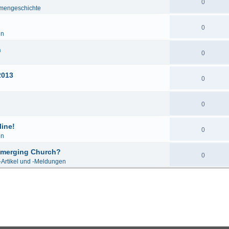
0
mengeschichte
0
en
n
0
2013
0
0
line!
0
en
 Emerging Church?
0
-Artikel und -Meldungen