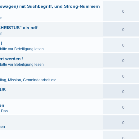
eswagen) mit Suchbegriff, und Strong-Nummern
0
en
HRISTUS" als pdf
0
en
!
0
itte vor Beteiligung lesen
rt werden !
0
itte vor Beteiligung lesen
0
lltag, Mission, Gemeindearbeit etc
LUS
0
den
0
& Das
0
men
0