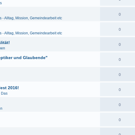
as
0
s - Alltag, Mission, Gemeindearbeit etc
0
s - Alltag, Mission, Gemeindearbeit etc
ität!
0
men
eptiker und Glaubende"
0
0
est 2016!
0
& Das
0
en
0