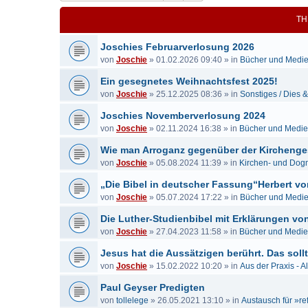
TH
Joschies Februarverlosung 2026
von
Joschie
»
01.02.2026 09:40
» in
Bücher und Medi
Ein gesegnetes Weihnachtsfest 2025!
von
Joschie
»
25.12.2025 08:36
» in
Sonstiges / Dies 
Joschies Novemberverlosung 2024
von
Joschie
»
02.11.2024 16:38
» in
Bücher und Medi
Wie man Arroganz gegenüber der Kirchenge
von
Joschie
»
05.08.2024 11:39
» in
Kirchen- und Dog
„Die Bibel in deutscher Fassung“Herbert vo
von
Joschie
»
05.07.2024 17:22
» in
Bücher und Medi
Die Luther-Studienbibel mit Erklärungen von...
von
Joschie
»
27.04.2023 11:58
» in
Bücher und Medi
Jesus hat die Aussätzigen berührt. Das sollt
von
Joschie
»
15.02.2022 10:20
» in
Aus der Praxis - A
Paul Geyser Predigten
von
tollelege
»
26.05.2021 13:10
» in
Austausch für »re