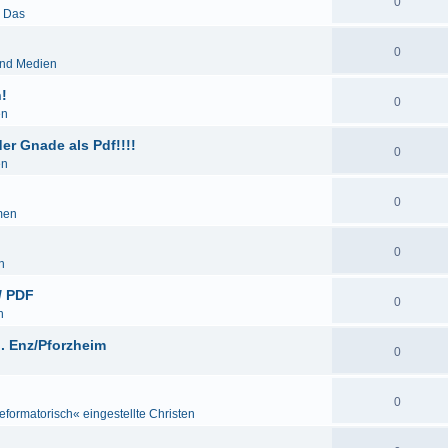
0
& Das
0
und Medien
!
0
en
r Gnade als Pdf!!!!
0
en
0
men
0
n
/ PDF
0
n
. Enz/Pforzheim
0
0
eformatorisch« eingestellte Christen