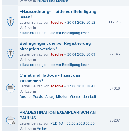
Verfasst in
Bücher und Medien
»Hausordnung« - bitte vor Beteiligung
lesen!
112646
Letzter Beitrag von
Joschie
«
20.04.2020 10:12
Verfasst in
»Hausordnung« - bitte vor Beteiligung lesen
Bedingungen, die bei Registrierung
akzeptiert werden !
72146
Letzter Beitrag von
Joschie
«
20.04.2020 10:09
Verfasst in
»Hausordnung« - bitte vor Beteiligung lesen
Christ und Tattoos - Passt das
zusammen?
Letzter Beitrag von
Joschie
«
27.06.2018 18:41
74016
Verfasst in
Aus der Praxis - Alltag, Mission, Gemeindearbeit
etc
PRÄDESTINATION EXEMPLARISCH AN
PAULUS
75207
Letzter Beitrag von
PEDRO
«
31.03.2018 01:30
Verfasst in
Archiv