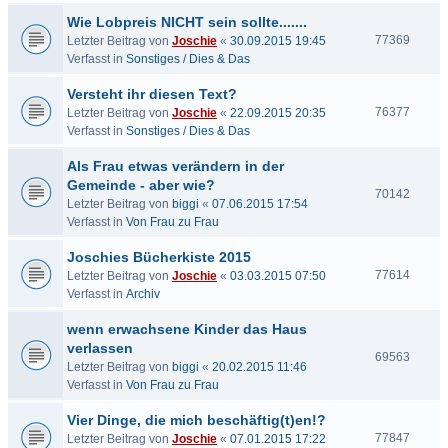
Wie Lobpreis NICHT sein sollte.......
77369
Letzter Beitrag von
Joschie
«
30.09.2015 19:45
Verfasst in
Sonstiges / Dies & Das
Versteht ihr diesen Text?
76377
Letzter Beitrag von
Joschie
«
22.09.2015 20:35
Verfasst in
Sonstiges / Dies & Das
Als Frau etwas verändern in der
Gemeinde - aber wie?
70142
Letzter Beitrag von
biggi
«
07.06.2015 17:54
Verfasst in
Von Frau zu Frau
Joschies Bücherkiste 2015
77614
Letzter Beitrag von
Joschie
«
03.03.2015 07:50
Verfasst in
Archiv
wenn erwachsene Kinder das Haus
verlassen
69563
Letzter Beitrag von
biggi
«
20.02.2015 11:46
Verfasst in
Von Frau zu Frau
Vier Dinge, die mich beschäftig(t)en!?
77847
Letzter Beitrag von
Joschie
«
07.01.2015 17:22