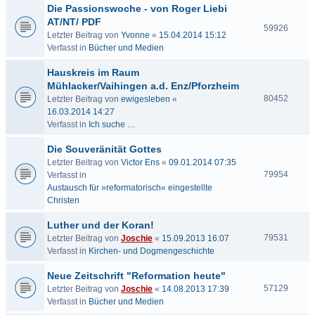
Die Passionswoche - von Roger Liebi
AT/NT/ PDF
59926
Letzter Beitrag von
Yvonne
«
15.04.2014 15:12
Verfasst in
Bücher und Medien
Hauskreis im Raum
Mühlacker/Vaihingen a.d. Enz/Pforzheim
80452
Letzter Beitrag von
ewigesleben
«
16.03.2014 14:27
Verfasst in
Ich suche …
Die Souveränität Gottes
Letzter Beitrag von
Victor Ens
«
09.01.2014 07:35
79954
Verfasst in
Austausch für »reformatorisch« eingestellte
Christen
Luther und der Koran!
79531
Letzter Beitrag von
Joschie
«
15.09.2013 16:07
Verfasst in
Kirchen- und Dogmengeschichte
Neue Zeitschrift "Reformation heute"
57129
Letzter Beitrag von
Joschie
«
14.08.2013 17:39
Verfasst in
Bücher und Medien