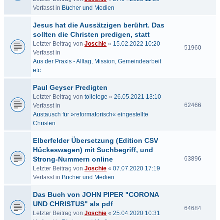
Verfasst in
Bücher und Medien
Jesus hat die Aussätzigen berührt. Das
sollten die Christen predigen, statt
Letzter Beitrag von
Joschie
«
15.02.2022 10:20
51960
Verfasst in
Aus der Praxis - Alltag, Mission, Gemeindearbeit
etc
Paul Geyser Predigten
Letzter Beitrag von
tollelege
«
26.05.2021 13:10
62466
Verfasst in
Austausch für »reformatorisch« eingestellte
Christen
Elberfelder Übersetzung (Edition CSV
Hückeswagen) mit Suchbegriff, und
Strong-Nummern online
63896
Letzter Beitrag von
Joschie
«
07.07.2020 17:19
Verfasst in
Bücher und Medien
Das Buch von JOHN PIPER "CORONA
UND CHRISTUS" als pdf
64684
Letzter Beitrag von
Joschie
«
25.04.2020 10:31