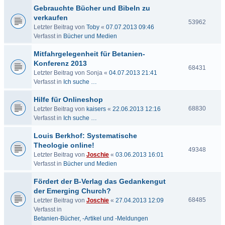
Gebrauchte Bücher und Bibeln zu
verkaufen
53962
Letzter Beitrag von
Toby
«
07.07.2013 09:46
Verfasst in
Bücher und Medien
Mitfahrgelegenheit für Betanien-
Konferenz 2013
68431
Letzter Beitrag von
Sonja
«
04.07.2013 21:41
Verfasst in
Ich suche …
Hilfe für Onlineshop
68830
Letzter Beitrag von
kaisers
«
22.06.2013 12:16
Verfasst in
Ich suche …
Louis Berkhof: Systematische
Theologie online!
49348
Letzter Beitrag von
Joschie
«
03.06.2013 16:01
Verfasst in
Bücher und Medien
Fördert der B-Verlag das Gedankengut
der Emerging Church?
68485
Letzter Beitrag von
Joschie
«
27.04.2013 12:09
Verfasst in
Betanien-Bücher, -Artikel und -Meldungen