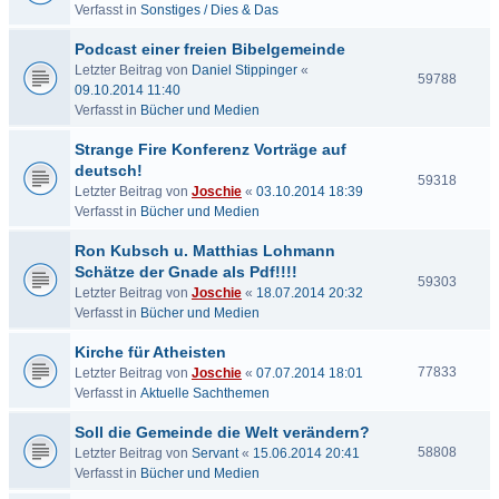
Verfasst in
Sonstiges / Dies & Das
Podcast einer freien Bibelgemeinde
Letzter Beitrag von
Daniel Stippinger
«
59788
09.10.2014 11:40
Verfasst in
Bücher und Medien
Strange Fire Konferenz Vorträge auf
deutsch!
59318
Letzter Beitrag von
Joschie
«
03.10.2014 18:39
Verfasst in
Bücher und Medien
Ron Kubsch u. Matthias Lohmann
Schätze der Gnade als Pdf!!!!
59303
Letzter Beitrag von
Joschie
«
18.07.2014 20:32
Verfasst in
Bücher und Medien
Kirche für Atheisten
77833
Letzter Beitrag von
Joschie
«
07.07.2014 18:01
Verfasst in
Aktuelle Sachthemen
Soll die Gemeinde die Welt verändern?
58808
Letzter Beitrag von
Servant
«
15.06.2014 20:41
Verfasst in
Bücher und Medien