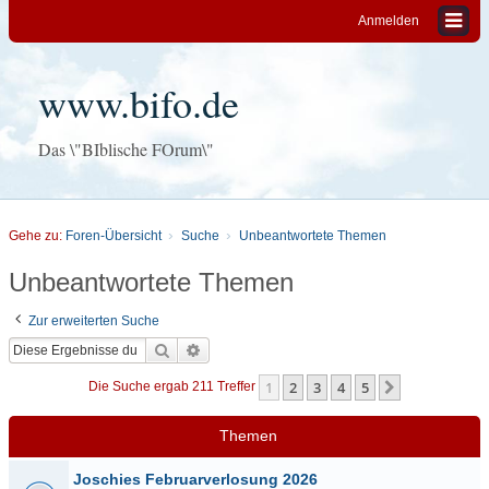
Anmelden
www.bifo.de
Das \"BIblische FOrum\"
Gehe zu:
Foren-Übersicht
Suche
Unbeantwortete Themen
Unbeantwortete Themen
Zur erweiterten Suche
Suche
Erweiterte Suche
1
2
3
4
5
Nächste
Die Suche ergab 211 Treffer
Themen
Joschies Februarverlosung 2026