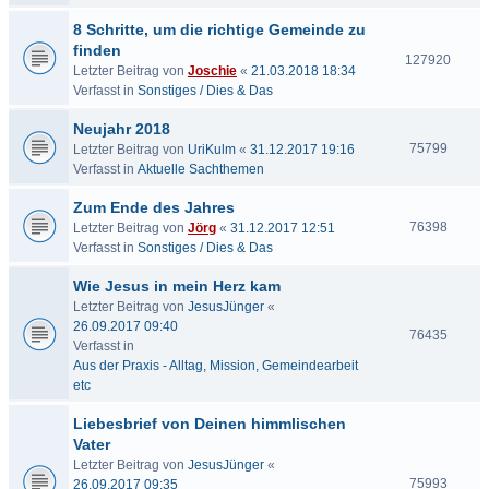
8 Schritte, um die richtige Gemeinde zu
finden
127920
Letzter Beitrag von
Joschie
«
21.03.2018 18:34
Verfasst in
Sonstiges / Dies & Das
Neujahr 2018
75799
Letzter Beitrag von
UriKulm
«
31.12.2017 19:16
Verfasst in
Aktuelle Sachthemen
Zum Ende des Jahres
76398
Letzter Beitrag von
Jörg
«
31.12.2017 12:51
Verfasst in
Sonstiges / Dies & Das
Wie Jesus in mein Herz kam
Letzter Beitrag von
JesusJünger
«
26.09.2017 09:40
76435
Verfasst in
Aus der Praxis - Alltag, Mission, Gemeindearbeit
etc
Liebesbrief von Deinen himmlischen
Vater
Letzter Beitrag von
JesusJünger
«
75993
26.09.2017 09:35