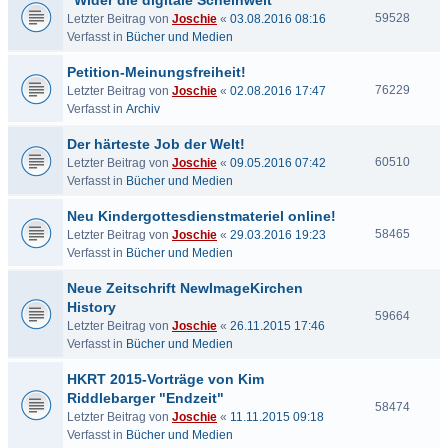
"Wider die digitale Scheinwelt"
59528
Letzter Beitrag von
Joschie
«
03.08.2016 08:16
Verfasst in
Bücher und Medien
Petition-Meinungsfreiheit!
76229
Letzter Beitrag von
Joschie
«
02.08.2016 17:47
Verfasst in
Archiv
Der härteste Job der Welt!
60510
Letzter Beitrag von
Joschie
«
09.05.2016 07:42
Verfasst in
Bücher und Medien
Neu Kindergottesdienstmateriel online!
58465
Letzter Beitrag von
Joschie
«
29.03.2016 19:23
Verfasst in
Bücher und Medien
Neue Zeitschrift NewImageKirchen
History
59664
Letzter Beitrag von
Joschie
«
26.11.2015 17:46
Verfasst in
Bücher und Medien
HKRT 2015-Vorträge von Kim
Riddlebarger "Endzeit"
58474
Letzter Beitrag von
Joschie
«
11.11.2015 09:18
Verfasst in
Bücher und Medien