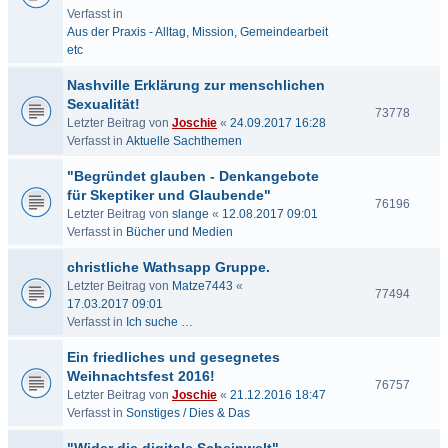
Verfasst in
Aus der Praxis - Alltag, Mission, Gemeindearbeit
etc
Nashville Erklärung zur menschlichen
Sexualität!
73778
Letzter Beitrag von
Joschie
«
24.09.2017 16:28
Verfasst in
Aktuelle Sachthemen
"Begründet glauben - Denkangebote
für Skeptiker und Glaubende"
76196
Letzter Beitrag von
slange
«
12.08.2017 09:01
Verfasst in
Bücher und Medien
christliche Wathsapp Gruppe.
Letzter Beitrag von
Matze7443
«
77494
17.03.2017 09:01
Verfasst in
Ich suche …
Ein friedliches und gesegnetes
Weihnachtsfest 2016!
76757
Letzter Beitrag von
Joschie
«
21.12.2016 18:47
Verfasst in
Sonstiges / Dies & Das