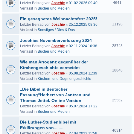
4641
Letzter Beitrag von
Joschie
«
01.02.2026 09:40
Verfasst in
Bücher und Medien
Ein gesegnetes Weihnachtsfest 2025!
11198
Letzter Beitrag von
Joschie
«
25.12.2025 08:36
Verfasst in
Sonstiges / Dies & Das
Joschies Novemberverlosung 2024
28748
Letzter Beitrag von
Joschie
«
02.11.2024 16:38
Verfasst in
Bücher und Medien
Wie man Arroganz gegenüber der
Kirchengeschichte vermeidet
18848
Letzter Beitrag von
Joschie
«
05.08.2024 11:39
Verfasst in
Kirchen- und Dogmengeschichte
„Die Bibel in deutscher
Fassung“Herbert von Jantzen und
Thomas Jettel. Online Version
25562
Letzter Beitrag von
Joschie
«
05.07.2024 17:22
Verfasst in
Bücher und Medien
Die Luther-Studienbibel mit
Erklärungen von.........
46314
Letzter Beitrag von
Joschie
«
27.04.2023 11:58