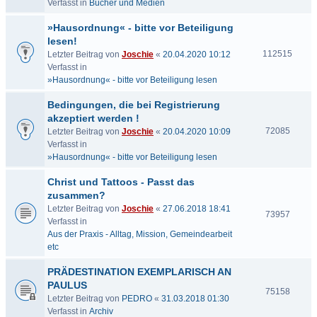
Verfasst in
Bücher und Medien
»Hausordnung« - bitte vor Beteiligung
lesen!
112515
Letzter Beitrag von
Joschie
«
20.04.2020 10:12
Verfasst in
»Hausordnung« - bitte vor Beteiligung lesen
Bedingungen, die bei Registrierung
akzeptiert werden !
72085
Letzter Beitrag von
Joschie
«
20.04.2020 10:09
Verfasst in
»Hausordnung« - bitte vor Beteiligung lesen
Christ und Tattoos - Passt das
zusammen?
Letzter Beitrag von
Joschie
«
27.06.2018 18:41
73957
Verfasst in
Aus der Praxis - Alltag, Mission, Gemeindearbeit
etc
PRÄDESTINATION EXEMPLARISCH AN
PAULUS
75158
Letzter Beitrag von
PEDRO
«
31.03.2018 01:30
Verfasst in
Archiv