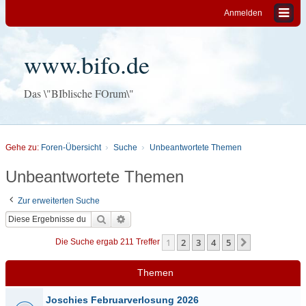
Anmelden
www.bifo.de
Das \"BIblische FOrum\"
Gehe zu:
Foren-Übersicht
Suche
Unbeantwortete Themen
Unbeantwortete Themen
Zur erweiterten Suche
Suche
Erweiterte Suche
1
2
3
4
5
Nächste
Die Suche ergab 211 Treffer
Themen
Joschies Februarverlosung 2026