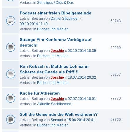
Verfasst in
Sonstiges / Dies & Das
Podcast einer freien Bibelgemeinde
Letzter Beitrag von
Daniel Stippinger
«
59743
09.10.2014 11:40
Verfasst in
Bücher und Medien
Strange Fire Konferenz Vorträge auf
deutsch!
59269
Letzter Beitrag von
Joschie
«
03.10.2014 18:39
Verfasst in
Bücher und Medien
Ron Kubsch u. Matthias Lohmann
Schätze der Gnade als Pdf!!!!
59257
Letzter Beitrag von
Joschie
«
18.07.2014 20:32
Verfasst in
Bücher und Medien
Kirche für Atheisten
77770
Letzter Beitrag von
Joschie
«
07.07.2014 18:01
Verfasst in
Aktuelle Sachthemen
Soll die Gemeinde die Welt verändern?
58760
Letzter Beitrag von
Servant
«
15.06.2014 20:41
Verfasst in
Bücher und Medien