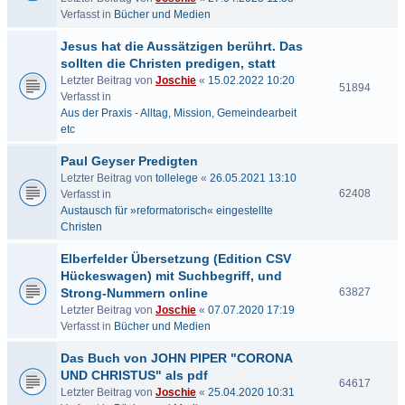
Verfasst in
Bücher und Medien
Jesus hat die Aussätzigen berührt. Das
sollten die Christen predigen, statt
Letzter Beitrag von
Joschie
«
15.02.2022 10:20
51894
Verfasst in
Aus der Praxis - Alltag, Mission, Gemeindearbeit
etc
Paul Geyser Predigten
Letzter Beitrag von
tollelege
«
26.05.2021 13:10
62408
Verfasst in
Austausch für »reformatorisch« eingestellte
Christen
Elberfelder Übersetzung (Edition CSV
Hückeswagen) mit Suchbegriff, und
Strong-Nummern online
63827
Letzter Beitrag von
Joschie
«
07.07.2020 17:19
Verfasst in
Bücher und Medien
Das Buch von JOHN PIPER "CORONA
UND CHRISTUS" als pdf
64617
Letzter Beitrag von
Joschie
«
25.04.2020 10:31