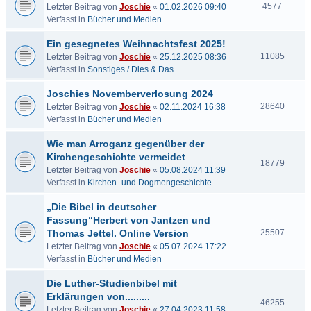
4577
Letzter Beitrag von
Joschie
«
01.02.2026 09:40
Verfasst in
Bücher und Medien
Ein gesegnetes Weihnachtsfest 2025!
11085
Letzter Beitrag von
Joschie
«
25.12.2025 08:36
Verfasst in
Sonstiges / Dies & Das
Joschies Novemberverlosung 2024
28640
Letzter Beitrag von
Joschie
«
02.11.2024 16:38
Verfasst in
Bücher und Medien
Wie man Arroganz gegenüber der
Kirchengeschichte vermeidet
18779
Letzter Beitrag von
Joschie
«
05.08.2024 11:39
Verfasst in
Kirchen- und Dogmengeschichte
„Die Bibel in deutscher
Fassung“Herbert von Jantzen und
Thomas Jettel. Online Version
25507
Letzter Beitrag von
Joschie
«
05.07.2024 17:22
Verfasst in
Bücher und Medien
Die Luther-Studienbibel mit
Erklärungen von.........
46255
Letzter Beitrag von
Joschie
«
27.04.2023 11:58