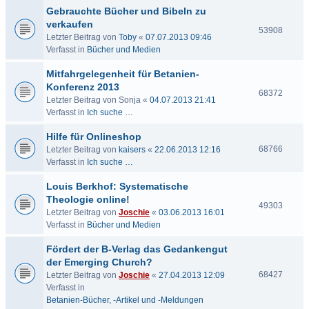
Gebrauchte Bücher und Bibeln zu
verkaufen
53908
Letzter Beitrag von
Toby
«
07.07.2013 09:46
Verfasst in
Bücher und Medien
Mitfahrgelegenheit für Betanien-
Konferenz 2013
68372
Letzter Beitrag von
Sonja
«
04.07.2013 21:41
Verfasst in
Ich suche …
Hilfe für Onlineshop
68766
Letzter Beitrag von
kaisers
«
22.06.2013 12:16
Verfasst in
Ich suche …
Louis Berkhof: Systematische
Theologie online!
49303
Letzter Beitrag von
Joschie
«
03.06.2013 16:01
Verfasst in
Bücher und Medien
Fördert der B-Verlag das Gedankengut
der Emerging Church?
68427
Letzter Beitrag von
Joschie
«
27.04.2013 12:09
Verfasst in
Betanien-Bücher, -Artikel und -Meldungen