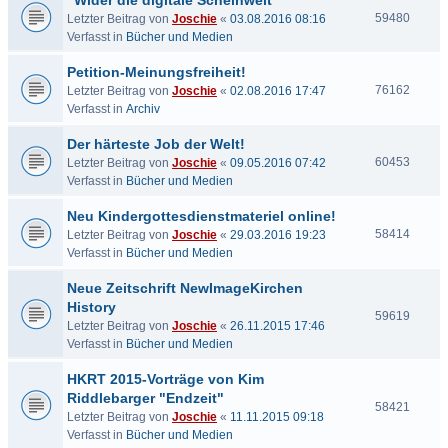
"Wider die digitale Scheinwelt"
59480
Letzter Beitrag von
Joschie
«
03.08.2016 08:16
Verfasst in
Bücher und Medien
Petition-Meinungsfreiheit!
76162
Letzter Beitrag von
Joschie
«
02.08.2016 17:47
Verfasst in
Archiv
Der härteste Job der Welt!
60453
Letzter Beitrag von
Joschie
«
09.05.2016 07:42
Verfasst in
Bücher und Medien
Neu Kindergottesdienstmateriel online!
58414
Letzter Beitrag von
Joschie
«
29.03.2016 19:23
Verfasst in
Bücher und Medien
Neue Zeitschrift NewImageKirchen
History
59619
Letzter Beitrag von
Joschie
«
26.11.2015 17:46
Verfasst in
Bücher und Medien
HKRT 2015-Vorträge von Kim
Riddlebarger "Endzeit"
58421
Letzter Beitrag von
Joschie
«
11.11.2015 09:18
Verfasst in
Bücher und Medien