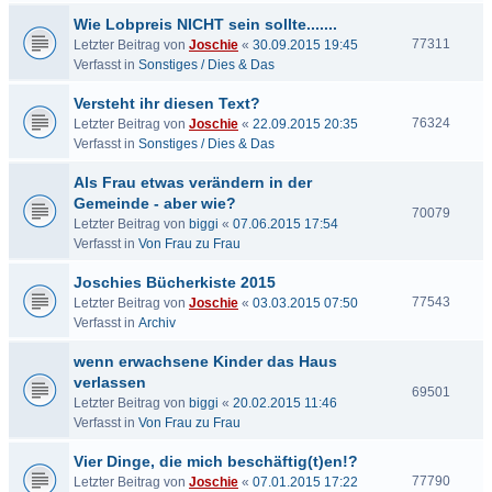
Wie Lobpreis NICHT sein sollte.......
77311
Letzter Beitrag von
Joschie
«
30.09.2015 19:45
Verfasst in
Sonstiges / Dies & Das
Versteht ihr diesen Text?
76324
Letzter Beitrag von
Joschie
«
22.09.2015 20:35
Verfasst in
Sonstiges / Dies & Das
Als Frau etwas verändern in der
Gemeinde - aber wie?
70079
Letzter Beitrag von
biggi
«
07.06.2015 17:54
Verfasst in
Von Frau zu Frau
Joschies Bücherkiste 2015
77543
Letzter Beitrag von
Joschie
«
03.03.2015 07:50
Verfasst in
Archiv
wenn erwachsene Kinder das Haus
verlassen
69501
Letzter Beitrag von
biggi
«
20.02.2015 11:46
Verfasst in
Von Frau zu Frau
Vier Dinge, die mich beschäftig(t)en!?
77790
Letzter Beitrag von
Joschie
«
07.01.2015 17:22