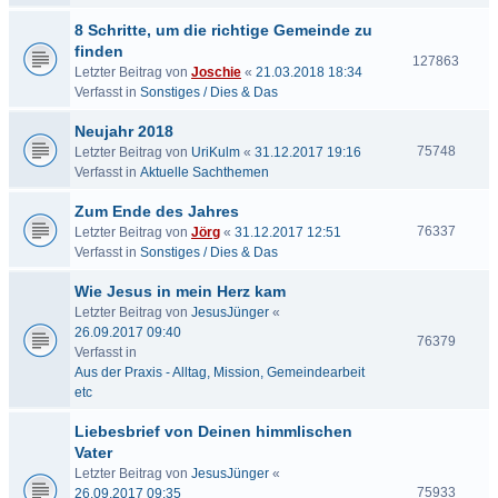
8 Schritte, um die richtige Gemeinde zu
finden
127863
Letzter Beitrag von
Joschie
«
21.03.2018 18:34
Verfasst in
Sonstiges / Dies & Das
Neujahr 2018
75748
Letzter Beitrag von
UriKulm
«
31.12.2017 19:16
Verfasst in
Aktuelle Sachthemen
Zum Ende des Jahres
76337
Letzter Beitrag von
Jörg
«
31.12.2017 12:51
Verfasst in
Sonstiges / Dies & Das
Wie Jesus in mein Herz kam
Letzter Beitrag von
JesusJünger
«
26.09.2017 09:40
76379
Verfasst in
Aus der Praxis - Alltag, Mission, Gemeindearbeit
etc
Liebesbrief von Deinen himmlischen
Vater
Letzter Beitrag von
JesusJünger
«
75933
26.09.2017 09:35