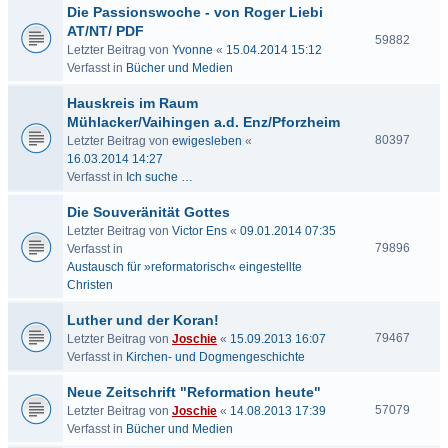
Die Passionswoche - von Roger Liebi
AT/NT/ PDF
59882
Letzter Beitrag von
Yvonne
«
15.04.2014 15:12
Verfasst in
Bücher und Medien
Hauskreis im Raum
Mühlacker/Vaihingen a.d. Enz/Pforzheim
80397
Letzter Beitrag von
ewigesleben
«
16.03.2014 14:27
Verfasst in
Ich suche …
Die Souveränität Gottes
Letzter Beitrag von
Victor Ens
«
09.01.2014 07:35
79896
Verfasst in
Austausch für »reformatorisch« eingestellte
Christen
Luther und der Koran!
79467
Letzter Beitrag von
Joschie
«
15.09.2013 16:07
Verfasst in
Kirchen- und Dogmengeschichte
Neue Zeitschrift "Reformation heute"
57079
Letzter Beitrag von
Joschie
«
14.08.2013 17:39
Verfasst in
Bücher und Medien