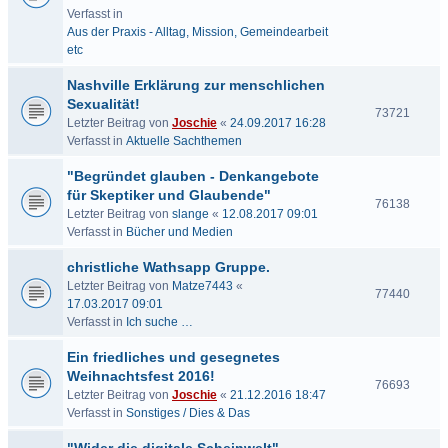
Verfasst in
Aus der Praxis - Alltag, Mission, Gemeindearbeit
etc
Nashville Erklärung zur menschlichen
Sexualität!
73721
Letzter Beitrag von
Joschie
«
24.09.2017 16:28
Verfasst in
Aktuelle Sachthemen
"Begründet glauben - Denkangebote
für Skeptiker und Glaubende"
76138
Letzter Beitrag von
slange
«
12.08.2017 09:01
Verfasst in
Bücher und Medien
christliche Wathsapp Gruppe.
Letzter Beitrag von
Matze7443
«
77440
17.03.2017 09:01
Verfasst in
Ich suche …
Ein friedliches und gesegnetes
Weihnachtsfest 2016!
76693
Letzter Beitrag von
Joschie
«
21.12.2016 18:47
Verfasst in
Sonstiges / Dies & Das