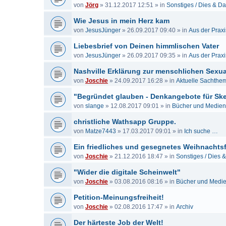
von
Jörg
»
31.12.2017 12:51
» in
Sonstiges / Dies & D
Wie Jesus in mein Herz kam
von
JesusJünger
»
26.09.2017 09:40
» in
Aus der Praxi
Liebesbrief von Deinen himmlischen Vater
von
JesusJünger
»
26.09.2017 09:35
» in
Aus der Praxi
Nashville Erklärung zur menschlichen Sexual
von
Joschie
»
24.09.2017 16:28
» in
Aktuelle Sachthe
"Begründet glauben - Denkangebote für Sk
von
slange
»
12.08.2017 09:01
» in
Bücher und Medien
christliche Wathsapp Gruppe.
von
Matze7443
»
17.03.2017 09:01
» in
Ich suche …
Ein friedliches und gesegnetes Weihnachtsf
von
Joschie
»
21.12.2016 18:47
» in
Sonstiges / Dies 
"Wider die digitale Scheinwelt"
von
Joschie
»
03.08.2016 08:16
» in
Bücher und Medi
Petition-Meinungsfreiheit!
von
Joschie
»
02.08.2016 17:47
» in
Archiv
Der härteste Job der Welt!