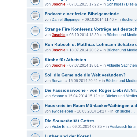
von
Joschie
»
07.01.2015 17:22
» in
Sonstiges / Dies 
Podcast einer freien Bibelgemeinde
von
Daniel Stippinger
»
09.10.2014 11:40
» in
Bücher 
Strange Fire Konferenz Vorträge auf deutsch
von
Joschie
»
03.10.2014 18:39
» in
Bücher und Medi
Ron Kubsch u. Matthias Lohmann Schätze de
von
Joschie
»
18.07.2014 20:32
» in
Bücher und Medi
Kirche für Atheisten
von
Joschie
»
07.07.2014 18:01
» in
Aktuelle Sachthe
Soll die Gemeinde die Welt verändern?
von
Servant
»
15.06.2014 20:41
» in
Bücher und Medie
Die Passionswoche - von Roger Liebi AT/NT
von
Yvonne
»
15.04.2014 15:12
» in
Bücher und Medie
Hauskreis im Raum Mühlacker/Vaihingen a.d
von
ewigesleben
»
16.03.2014 14:27
» in
Ich suche …
Die Souveränität Gottes
von
Victor Ens
»
09.01.2014 07:35
» in
Austausch für »r
Luther und der Koran!