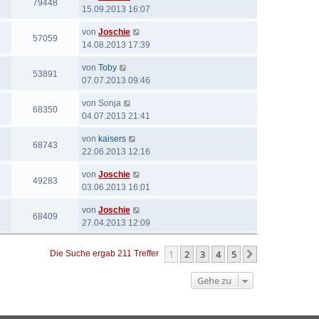
79448
15.09.2013 16:07
von
Joschie
57059
14.08.2013 17:39
von
Toby
53891
07.07.2013 09:46
von
Sonja
68350
04.07.2013 21:41
von
kaisers
68743
22.06.2013 12:16
von
Joschie
49283
03.06.2013 16:01
von
Joschie
68409
27.04.2013 12:09
1
2
3
4
5
Nächste
Die Suche ergab 211 Treffer
Gehe zu