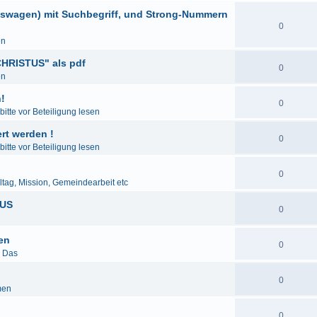
eswagen) mit Suchbegriff, und Strong-Nummern
0
en
HRISTUS" als pdf
0
en
!
0
itte vor Beteiligung lesen
rt werden !
0
itte vor Beteiligung lesen
0
lltag, Mission, Gemeindearbeit etc
LUS
0
den
0
& Das
0
men
0