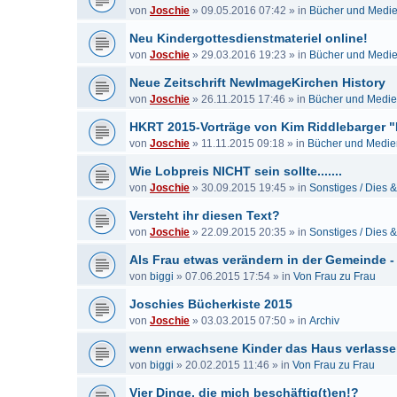
von
Joschie
»
09.05.2016 07:42
» in
Bücher und Medi
Neu Kindergottesdienstmateriel online!
von
Joschie
»
29.03.2016 19:23
» in
Bücher und Medi
Neue Zeitschrift NewImageKirchen History
von
Joschie
»
26.11.2015 17:46
» in
Bücher und Medi
HKRT 2015-Vorträge von Kim Riddlebarger "
von
Joschie
»
11.11.2015 09:18
» in
Bücher und Medie
Wie Lobpreis NICHT sein sollte.......
von
Joschie
»
30.09.2015 19:45
» in
Sonstiges / Dies 
Versteht ihr diesen Text?
von
Joschie
»
22.09.2015 20:35
» in
Sonstiges / Dies 
Als Frau etwas verändern in der Gemeinde -
von
biggi
»
07.06.2015 17:54
» in
Von Frau zu Frau
Joschies Bücherkiste 2015
von
Joschie
»
03.03.2015 07:50
» in
Archiv
wenn erwachsene Kinder das Haus verlass
von
biggi
»
20.02.2015 11:46
» in
Von Frau zu Frau
Vier Dinge, die mich beschäftig(t)en!?