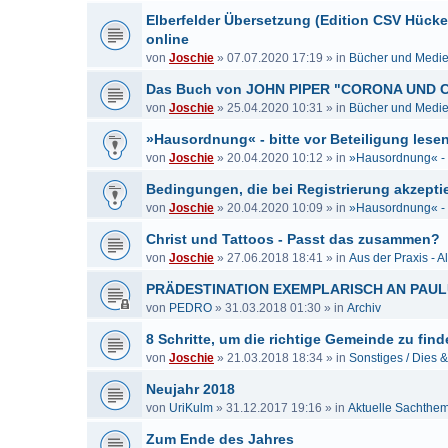
Elberfelder Übersetzung (Edition CSV Hück
online
von
Joschie
»
07.07.2020 17:19
» in
Bücher und Medi
Das Buch von JOHN PIPER "CORONA UND C
von
Joschie
»
25.04.2020 10:31
» in
Bücher und Medi
»Hausordnung« - bitte vor Beteiligung lesen
von
Joschie
»
20.04.2020 10:12
» in
»Hausordnung« - b
Bedingungen, die bei Registrierung akzeptie
von
Joschie
»
20.04.2020 10:09
» in
»Hausordnung« - b
Christ und Tattoos - Passt das zusammen?
von
Joschie
»
27.06.2018 18:41
» in
Aus der Praxis - A
PRÄDESTINATION EXEMPLARISCH AN PAU
von
PEDRO
»
31.03.2018 01:30
» in
Archiv
8 Schritte, um die richtige Gemeinde zu fin
von
Joschie
»
21.03.2018 18:34
» in
Sonstiges / Dies 
Neujahr 2018
von
UriKulm
»
31.12.2017 19:16
» in
Aktuelle Sachthe
Zum Ende des Jahres