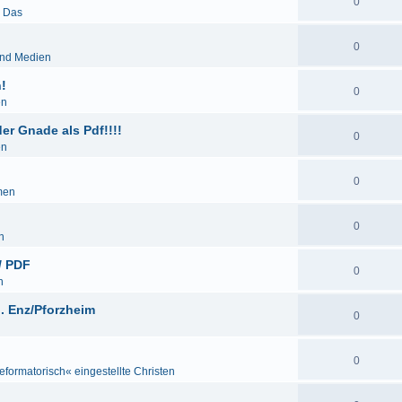
0
& Das
0
und Medien
!
0
en
r Gnade als Pdf!!!!
0
en
0
men
0
n
/ PDF
0
n
. Enz/Pforzheim
0
0
eformatorisch« eingestellte Christen