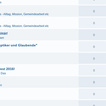
as
0
s - Alltag, Mission, Gemeindearbeit etc
0
s - Alltag, Mission, Gemeindearbeit etc
ität!
0
men
eptiker und Glaubende"
0
0
est 2016!
0
& Das
0
en
0