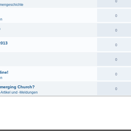
0
mengeschichte
0
en
n
0
2013
0
0
line!
0
en
 Emerging Church?
0
-Artikel und -Meldungen