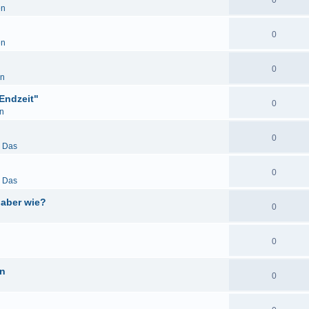
0
en
0
en
0
en
Endzeit"
0
n
0
& Das
0
& Das
 aber wie?
0
0
en
0