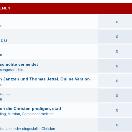
EMEN
0
en
0
& Das
0
en
schichte vermeidet
0
mengeschichte
n Jantzen und Thomas Jettel. Online Version
0
en
......
0
en
en die Christen predigen, statt
0
lltag, Mission, Gemeindearbeit etc
0
formatorisch« eingestellte Christen