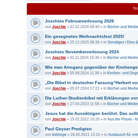
TH
Joschies Februarverlosung 2026
von
Joschie
»
01.02.2026 09:40
» in
Bücher und Medi
Ein gesegnetes Weihnachtsfest 2025!
von
Joschie
»
25.12.2025 08:36
» in
Sonstiges / Dies 
Joschies Novemberverlosung 2024
von
Joschie
»
02.11.2024 16:38
» in
Bücher und Medi
Wie man Arroganz gegenüber der Kirchenge
von
Joschie
»
05.08.2024 11:39
» in
Kirchen- und Dog
„Die Bibel in deutscher Fassung“Herbert vo
von
Joschie
»
05.07.2024 17:22
» in
Bücher und Medi
Die Luther-Studienbibel mit Erklärungen von...
von
Joschie
»
27.04.2023 11:58
» in
Bücher und Medi
Jesus hat die Aussätzigen berührt. Das sollt
von
Joschie
»
15.02.2022 10:20
» in
Aus der Praxis - A
Paul Geyser Predigten
von
tollelege
»
26.05.2021 13:10
» in
Austausch für »re