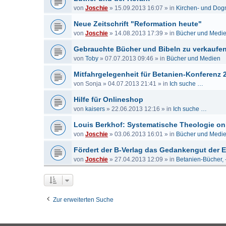
von
Joschie
»
15.09.2013 16:07
» in
Kirchen- und Dog
Neue Zeitschrift "Reformation heute"
von
Joschie
»
14.08.2013 17:39
» in
Bücher und Medi
Gebrauchte Bücher und Bibeln zu verkaufe
von
Toby
»
07.07.2013 09:46
» in
Bücher und Medien
Mitfahrgelegenheit für Betanien-Konferenz 
von
Sonja
»
04.07.2013 21:41
» in
Ich suche …
Hilfe für Onlineshop
von
kaisers
»
22.06.2013 12:16
» in
Ich suche …
Louis Berkhof: Systematische Theologie on
von
Joschie
»
03.06.2013 16:01
» in
Bücher und Medi
Fördert der B-Verlag das Gedankengut der
von
Joschie
»
27.04.2013 12:09
» in
Betanien-Bücher, 
Zur erweiterten Suche